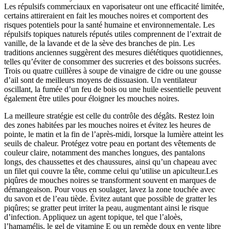
Les répulsifs commerciaux en vaporisateur ont une efficacité limitée,
certains attireraient
en fait les mouches noires et comportent des
risques potentiels pour la santé humaine et environnementale. Les
répulsifs topiques naturels réputés utiles comprennent de l’extrait de
vanille, de la lavande et de la sève des branches de pin. Les
traditions anciennes suggèrent des mesures diététiques quotidiennes,
telles qu’éviter de consommer des sucreries et des boissons sucrées.
Trois ou quatre cuillères à soupe de vinaigre de cidre ou une gousse
d’ail sont de meilleurs moyens de dissuasion. Un ventilateur
oscillant, la fumée d’un feu de bois ou une huile essentielle peuvent
également être utiles pour éloigner les mouches noires.
La meilleure stratégie est celle du contrôle des dégâts. Restez loin
des zones habitées par les mouches noires et évitez les heures de
pointe, le matin et la fin de l’après-midi, lorsque la lumière atteint les
seuils de chaleur. Protégez votre peau en portant des vêtements de
couleur claire, notamment des manches longues, des pantalons
longs, des chaussettes et des chaussures, ainsi qu’un chapeau avec
un filet qui couvre la tête, comme celui qu’utilise un apiculteur.Les
piqûres de mouches noires se transforment souvent en marques de
démangeaison. Pour vous en soulager, lavez la zone touchée avec
du savon et de l’eau tiède. Évitez autant que possible de gratter les
piqûres; se gratter peut irriter la peau, augmentant ainsi le risque
d’infection. Appliquez un agent topique, tel que l’aloès,
l’hamamélis, le gel de vitamine E ou un remède doux en vente libre