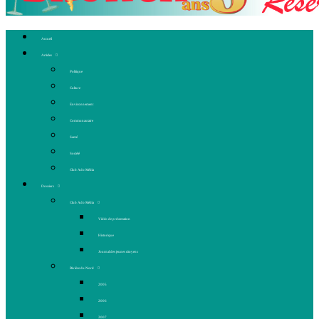
Accueil
Articles
Politique
Culture
Environnement
Communautaire
Santé
Société
Club Ado Média
Dossiers
Club Ado Média
Vidéo de présentation
Historique
Journal des jeunes citoyens
Rivière du Nord
2005
2006
2007