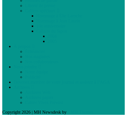
Femmes de parole
Liberté de presse
Cahiers spéciaux
Hommage à Élie Laroche
Hommage à Jean Laurin
10e anniversaire
Cahiers du Japon
2004
2005
À propos
Échéancier
Nos stagiaires
Nos collaborateurs
Nous joindre
Notre équipe
Publicité
Devenez membre de votre journal et assistez à l’AGA
Archives
Archives Web
Archives papier
Cahier Vivez Prévost
Copyright 2026 | MH Newsdesk by
MH Themes