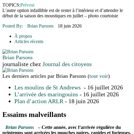
16 juillet 2026
|
Une Saint-Jean rassembleuse
TOPICS:
Prévost
16 juillet 2026
|
CULTURE
L’autre option infaillible est de rester à l’intérieur et d’attendre le
16 juillet 2026
|
POLITIQUE
début de la saison des moustiques en juillet – photo courtoisie
16 juillet 2026
|
ENVIRONNEMENT
16 juillet 2026
|
COMMUNAUTAIRE
Posted By:
Brian Parsons
18 juin 2026
À propos
Articles récents
Brian Parsons
journaliste
chez
Journal des citoyens
Les derniers articles par Brian Parsons
(
tout voir
)
Les moulins de St Andrews
- 16 juillet 2026
L’arrivée des maringouins
- 16 juillet 2026
Plan d’action ARLR
- 18 juin 2026
Essaims malveillants
Brian Parsons
–
Cette année, avec l’arrivée régulière du
printemps sont arrivées les mouches noires, rapides et furieuses.