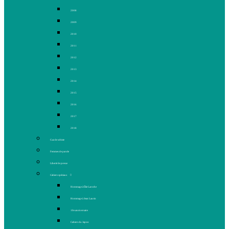
2008
2009
2010
2011
2012
2013
2014
2015
2016
2017
2018
Gaz de schiste
Femmes de parole
Liberté de presse
Cahiers spéciaux
Hommage à Élie Laroche
Hommage à Jean Laurin
10e anniversaire
Cahiers du Japon