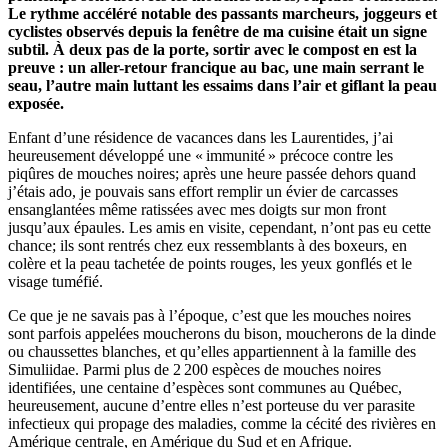
Le rythme accéléré notable des passants marcheurs, joggeurs et
cyclistes observés depuis la fenêtre de ma cuisine était un signe
subtil. À deux pas de la porte, sortir avec le compost en est la
preuve : un aller-retour francique au bac, une main serrant le
seau, l’autre main luttant les essaims dans l’air et giflant la peau
exposée.
Enfant d’une résidence de vacances dans les Laurentides, j’ai
heureusement développé une « immunité » précoce contre les
piqûres de mouches noires; après une heure passée dehors quand
j’étais ado, je pouvais sans effort remplir un évier de carcasses
ensanglantées même ratissées avec mes doigts sur mon front
jusqu’aux épaules. Les amis en visite, cependant, n’ont pas eu cette
chance; ils sont rentrés chez eux ressemblants à des boxeurs, en
colère et la peau tachetée de points rouges, les yeux gonflés et le
visage tuméfié.
Ce que je ne savais pas à l’époque, c’est que les mouches noires
sont parfois appelées moucherons du bison, moucherons de la dinde
ou chaussettes blanches, et qu’elles appartiennent à la famille des
Simuliidae. Parmi plus de 2 200 espèces de mouches noires
identifiées, une centaine d’espèces sont communes au Québec,
heureusement, aucune d’entre elles n’est porteuse du ver parasite
infectieux qui propage des maladies, comme la cécité des rivières en
Amérique centrale, en Amérique du Sud et en Afrique.