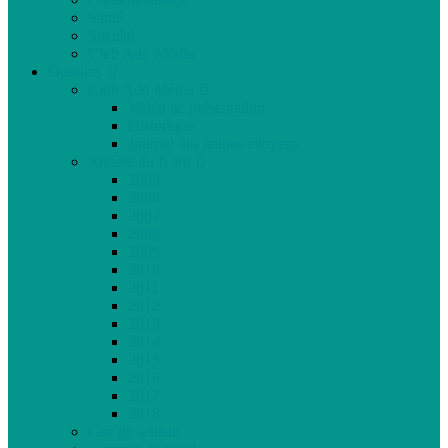
Santé
Société
Club Ado Média
Dossiers
Club Ado Média
Vidéo de présentation
Historique
Journal des jeunes citoyens
Rivière du Nord
2005
2006
2007
2008
2009
2010
2011
2012
2013
2014
2015
2016
2017
2018
Gaz de schiste