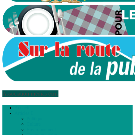
Association médias écris
Accueil
Articles
Politique
Culture
Environnement
Communautaire