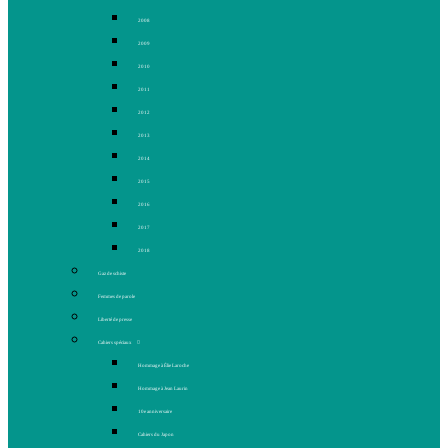
2008
2009
2010
2011
2012
2013
2014
2015
2016
2017
2018
Gaz de schiste
Femmes de parole
Liberté de presse
Cahiers spéciaux
Hommage à Élie Laroche
Hommage à Jean Laurin
10e anniversaire
Cahiers du Japon