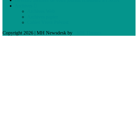
Devenez membre de votre journal et assistez à l’AGA
Archives
Archives Web
Archives papier
Cahier Vivez Prévost
Copyright 2026 | MH Newsdesk by
MH Themes