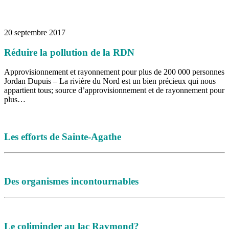
16 juillet 2026
|
Une Saint-Jean rassembleuse
16 juillet 2026
|
CULTURE
16 juillet 2026
|
POLITIQUE
16 juillet 2026
|
ENVIRONNEMENT
20 septembre 2017
16 juillet 2026
|
COMMUNAUTAIRE
Réduire la pollution de la RDN
Approvisionnement et rayonnement pour plus de 200 000 personnes
Jordan Dupuis – La rivière du Nord est un bien précieux qui nous
appartient tous; source d’approvisionnement et de rayonnement pour
plus…
Les efforts de Sainte-Agathe
Des organismes incontournables
Le coliminder au lac Raymond?