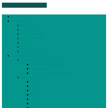
Association médias écris
Accueil
Articles
Politique
Culture
Environnement
Communautaire
Santé
Société
Club Ado Média
Dossiers
Club Ado Média
Vidéo de présentation
Historique
Journal des jeunes citoyens
Rivière du Nord
2005
2006
2007
2008
2009
2010
2011