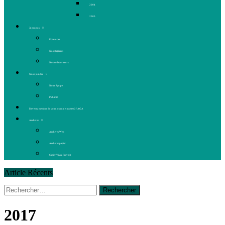
2004
2005
À propos
Échéancier
Nos stagiaires
Nos collaborateurs
Nous joindre
Notre équipe
Publicité
Devenez membre de votre journal et assistez à l’AGA
Archives
Archives Web
Archives papier
Cahier Vivez Prévost
Article Récents
Rechercher :
14 octobre 2015
|
La course de boîtes à savon du club
Optimiste de Prévost
Le rendez-vous des bolides
2017
30 juin 2015
|
Fantaisie et créativité en mode jeunesse