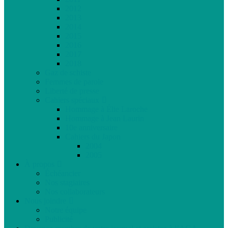
2012
2013
2014
2015
2016
2017
2018
Gaz de schiste
Femmes de parole
Liberté de presse
Cahiers spéciaux
Hommage à Élie Laroche
Hommage à Jean Laurin
10e anniversaire
Cahiers du Japon
2004
2005
À propos
Échéancier
Nos stagiaires
Nos collaborateurs
Nous joindre
Notre équipe
Publicité