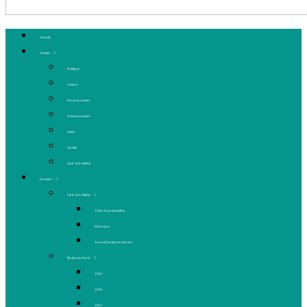
Accueil
Articles
Politique
Culture
Environnement
Communautaire
Santé
Société
Club Ado Média
Dossiers
Club Ado Média
Vidéo de présentation
Historique
Journal des jeunes citoyens
Rivière du Nord
2005
2006
2007