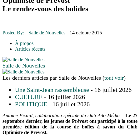
Optimiste de Prévost
16 juillet 2026
|
Une Saint-Jean rassembleuse
16 juillet 2026
|
CULTURE
Le rendez-vous des bolides
16 juillet 2026
|
POLITIQUE
16 juillet 2026
|
ENVIRONNEMENT
16 juillet 2026
|
COMMUNAUTAIRE
Posted By:
Salle de Nouvelles
14 octobre 2015
À propos
Articles récents
Salle de Nouvelles
Les derniers articles par Salle de Nouvelles
(
tout voir
)
Une Saint-Jean rassembleuse
- 16 juillet 2026
CULTURE
- 16 juillet 2026
POLITIQUE
- 16 juillet 2026
Antoine Picard, collaboration spéciale du club Ado Média
–
Le 27
septembre dernier, les jeunes de Prévost ont participé à la toute
première édition de la course de boîtes à savon du Club
Optimiste de Prévost.