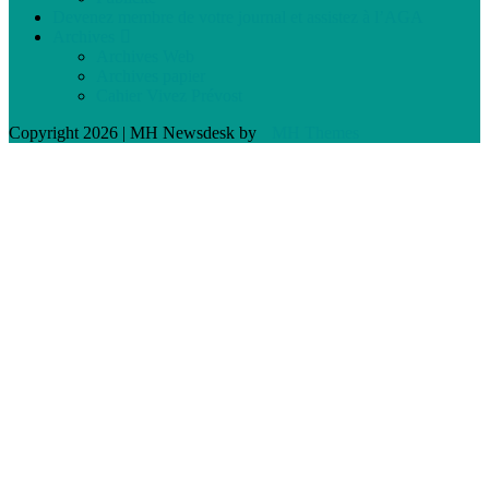
Devenez membre de votre journal et assistez à l’AGA
Archives
Archives Web
Archives papier
Cahier Vivez Prévost
Copyright 2026 | MH Newsdesk by
MH Themes