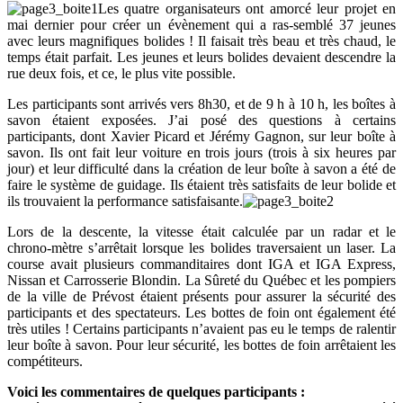
Les quatre organisateurs ont amorcé leur projet en
mai dernier pour créer un évènement qui a ras-semblé 37 jeunes
avec leurs magnifiques bolides ! Il faisait très beau et très chaud, le
temps était parfait. Les jeunes et leurs bolides devaient descendre la
rue deux fois, et ce, le plus vite possible.
Les participants sont arrivés vers 8h30, et de 9 h à 10 h, les boîtes à
savon étaient exposées. J’ai posé des questions à certains
participants, dont Xavier Picard et Jérémy Gagnon, sur leur boîte à
savon. Ils ont fait leur voiture en trois jours (trois à six heures par
jour) et leur difficulté dans la création de leur boîte à savon a été de
faire le système de guidage. Ils étaient très satisfaits de leur bolide et
ils trouvaient la performance satisfaisante.
Lors de la descente, la vitesse était calculée par un radar et le
chrono-mètre s’arrêtait lorsque les bolides traversaient un laser. La
course avait plusieurs commanditaires dont IGA et IGA Express,
Nissan et Carrosserie Blondin. La Sûreté du Québec et les pompiers
de la ville de Prévost étaient présents pour assurer la sécurité des
participants et des spectateurs. Les bottes de foin ont également été
très utiles ! Certains participants n’avaient pas eu le temps de ralentir
leur boîte à savon. Pour leur sécurité, les bottes de foin arrêtaient les
compétiteurs.
Voici les commentaires de quelques participants :