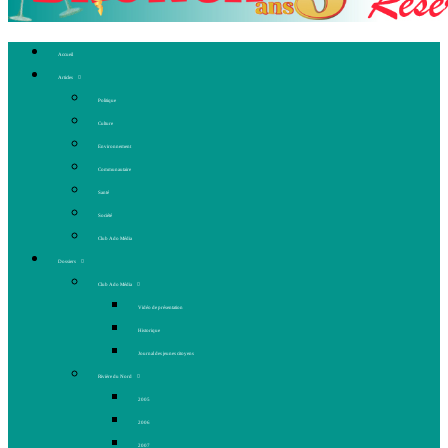
Accueil
Articles
Politique
Culture
Environnement
Communautaire
Santé
Société
Club Ado Média
Dossiers
Club Ado Média
Vidéo de présentation
Historique
Journal des jeunes citoyens
Rivière du Nord
2005
2006
2007