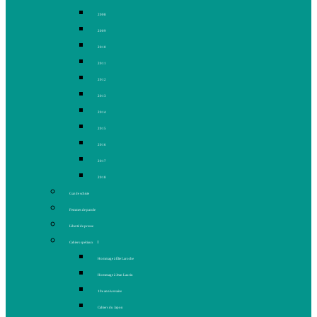
2008
2009
2010
2011
2012
2013
2014
2015
2016
2017
2018
Gaz de schiste
Femmes de parole
Liberté de presse
Cahiers spéciaux
Hommage à Élie Laroche
Hommage à Jean Laurin
10e anniversaire
Cahiers du Japon