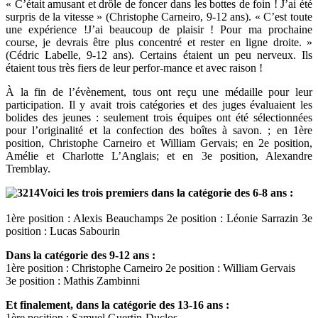
« C’était amusant et drôle de foncer dans les bottes de foin ! J’ai été
surpris de la vitesse » (Christophe Carneiro, 9-12 ans). « C’est toute
une expérience !J’ai beaucoup de plaisir ! Pour ma prochaine
course, je devrais être plus concentré et rester en ligne droite. »
(Cédric Labelle, 9-12 ans). Certains étaient un peu nerveux. Ils
étaient tous très fiers de leur perfor-mance et avec raison !
À la fin de l’évènement, tous ont reçu une médaille pour leur
participation. Il y avait trois catégories et des juges évaluaient les
bolides des jeunes : seulement trois équipes ont été sélectionnées
pour l’originalité et la confection des boîtes à savon. ; en 1ère
position, Christophe Carneiro et William Gervais; en 2e position,
Amélie et Charlotte L’Anglais; et en 3e position, Alexandre
Tremblay.
Voici les trois premiers dans la catégorie des 6-8 ans :
1ère position : Alexis Beauchamps 2e position : Léonie Sarrazin 3e
position : Lucas Sabourin
Dans la catégorie des 9-12 ans
:
1ère position : Christophe Carneiro 2e position : William Gervais
3e position : Mathis Zambinni
Et finalement, dans la catégorie des 13-16 ans :
1ère position : Samuel Guertin-Duclos