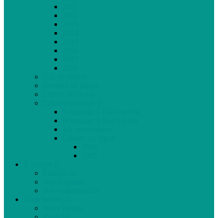
2011
2012
2013
2014
2015
2016
2017
2018
Gaz de schiste
Femmes de parole
Liberté de presse
Cahiers spéciaux
Hommage à Élie Laroche
Hommage à Jean Laurin
10e anniversaire
Cahiers du Japon
2004
2005
À propos
Échéancier
Nos stagiaires
Nos collaborateurs
Nous joindre
Notre équipe
Publicité