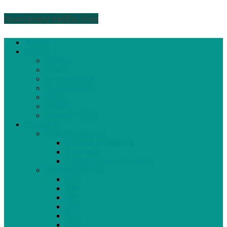
Association médias écris
Accueil
Articles
Politique
Culture
Environnement
Communautaire
Santé
Société
Club Ado Média
Dossiers
Club Ado Média
Vidéo de présentation
Historique
Journal des jeunes citoyens
Rivière du Nord
2005
2006
2007
2008
2009
2010