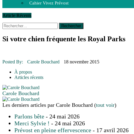
Cahier Vivez Prévost
Article Récents
Rechercher :
14 octobre 2015
|
La course de boîtes à savon du club Optimist
Le rendez-vous des bolides
30 juin 2015
|
Fantaisie et créativité en mode jeunesse
Si votre chien fréquente les Royal Parks
16 juillet 2026
|
Une Saint-Jean rassembleuse
16 juillet 2026
|
CULTURE
16 juillet 2026
|
POLITIQUE
16 juillet 2026
|
ENVIRONNEMENT
Posted By:
Carole Bouchard
18 novembre 2015
16 juillet 2026
|
COMMUNAUTAIRE
À propos
Articles récents
Carole Bouchard
Les derniers articles par Carole Bouchard
(
tout voir
)
Parlons bête
- 24 mai 2026
Merci Sylvie !
- 24 mai 2026
Prévost en pleine effervescence
- 17 avril 2026