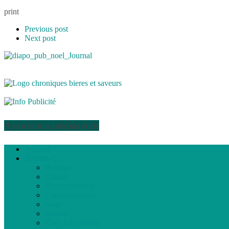
print
Previous post
Next post
Association médias écris
Accueil
Articles
Politique
Culture
Environnement
Communautaire
Santé
Société
Club Ado Média