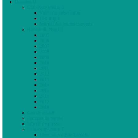
Dossiers
Club Ado Média
Vidéo de présentation
Historique
Journal des jeunes citoyens
Rivière du Nord
2005
2006
2007
2008
2009
2010
2011
2012
2013
2014
2015
2016
2017
2018
Gaz de schiste
Femmes de parole
Liberté de presse
Cahiers spéciaux
Hommage à Élie Laroche