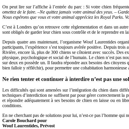
On peut lire sur l’affiche à l’entrée du parc : Si votre chien fréquen
omettez de le faire. –Ne quittez jamais votre animal des yeux. – Gardez
Nous espérons que vous et votre animal appréciez les Royal Parks. Vot
C’est à Londres qu’on retrouve cette règlementation et dans un autre
sont obligés de garder leur chien sous contrôle et de le reprendre en l
Depuis quatre ans maintenant, l’organisme Wouf Laurentides organi
participants, l’expérience s’est toujours avérée positive. Depuis trois
Rivière, encore là, plus de 300 chiens se côtoient avec succès. Des ex
physique, psychologique et social de l’humain. Le chien n’est pas nouv
sur deux en possède un. Il faudra répondre aux besoins des citoyens 
bien falloir y réfléchir), pour permettre une cohabitation harmonieuse a
Ne rien tenter et continuer à interdire n’est pas une so
Les difficultés qui sont amenées sur l’intégration du chien dans diffé
techniques d’interdiction ne suffisent par pour gérer correctement l
et répondre adéquatement à ses besoins de chien en laisse ou en li
conditions.
En ne cherchant pas de solutions pour lui, n’est-ce pas l’homme qui nu
Carole Bouchard pour
Wouf Laurentides, Prévost