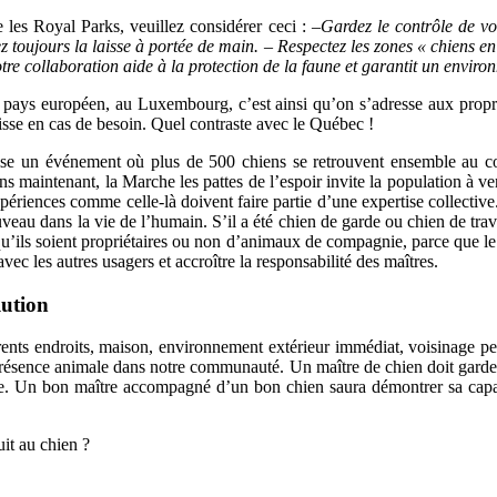
te les Royal Parks, veuillez considérer ceci :
–Gardez le contrôle de vo
 toujours la laisse à portée de main. – Respectez les zones « chiens en l
re collaboration aide à la protection de la faune et garantit un environ
 pays européen, au Luxembourg, c’est ainsi qu’on s’adresse aux proprié
aisse en cas de besoin. Quel contraste avec le Québec !
se un événement où plus de 500 chiens se retrouvent ensemble au co
 ans maintenant, la Marche les pattes de l’espoir invite la population à 
périences comme celle-là doivent faire partie d’une expertise collective.
eau dans la vie de l’humain. S’il a été chien de garde ou chien de trav
qu’ils soient propriétaires ou non d’animaux de compagnie, parce que 
vec les autres usagers et accroître la responsabilité des maîtres.
lution
rents endroits, maison, environnement extérieur immédiat, voisinage peu
a présence animale dans notre communauté. Un maître de chien doit garde
bre. Un bon maître accompagné d’un bon chien saura démontrer sa capac
it au chien ?