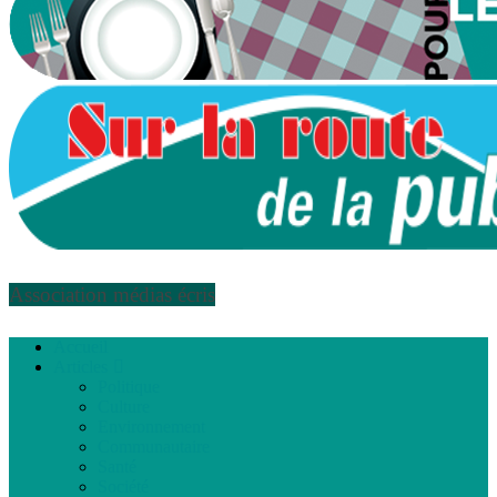
Association médias écris
Accueil
Articles
Politique
Culture
Environnement
Communautaire
Santé
Société