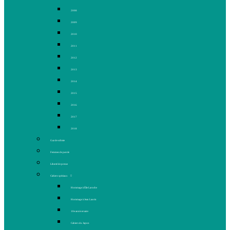
2008
2009
2010
2011
2012
2013
2014
2015
2016
2017
2018
Gaz de schiste
Femmes de parole
Liberté de presse
Cahiers spéciaux
Hommage à Élie Laroche
Hommage à Jean Laurin
10e anniversaire
Cahiers du Japon