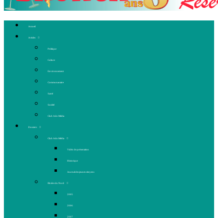
Accueil
Articles
Politique
Culture
Environnement
Communautaire
Santé
Société
Club Ado Média
Dossiers
Club Ado Média
Vidéo de présentation
Historique
Journal des jeunes citoyens
Rivière du Nord
2005
2006
2007