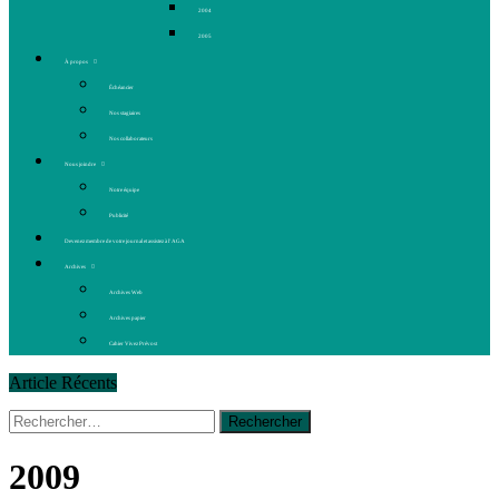
2004
2005
À propos
Échéancier
Nos stagiaires
Nos collaborateurs
Nous joindre
Notre équipe
Publicité
Devenez membre de votre journal et assistez à l’AGA
Archives
Archives Web
Archives papier
Cahier Vivez Prévost
Article Récents
Rechercher :
14 octobre 2015
|
La course de boîtes à savon du club
Optimiste de Prévost
Le rendez-vous des bolides
2009
30 juin 2015
|
Fantaisie et créativité en mode jeunesse