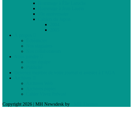
Hommage à Élie Laroche
Hommage à Jean Laurin
10e anniversaire
Cahiers du Japon
2004
2005
À propos
Échéancier
Nos stagiaires
Nos collaborateurs
Nous joindre
Notre équipe
Publicité
Devenez membre de votre journal et assistez à l’AGA
Archives
Archives Web
Archives papier
Cahier Vivez Prévost
Copyright 2026 | MH Newsdesk by
MH Themes