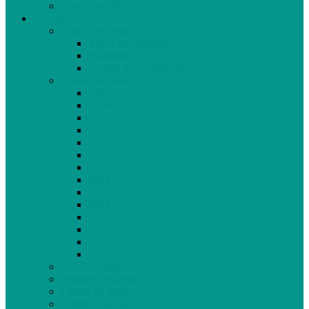
Club Ado Média
Dossiers
Club Ado Média
Vidéo de présentation
Historique
Journal des jeunes citoyens
Rivière du Nord
2005
2006
2007
2008
2009
2010
2011
2012
2013
2014
2015
2016
2017
2018
Gaz de schiste
Femmes de parole
Liberté de presse
Cahiers spéciaux