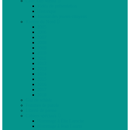
Club Ado Média
Vidéo de présentation
Historique
Journal des jeunes citoyens
Rivière du Nord
2005
2006
2007
2008
2009
2010
2011
2012
2013
2014
2015
2016
2017
2018
Gaz de schiste
Femmes de parole
Liberté de presse
Cahiers spéciaux
Hommage à Élie Laroche
Hommage à Jean Laurin