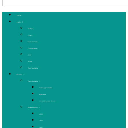
Accueil
Articles
Politique
Culture
Environnement
Communautaire
Santé
Société
Club Ado Média
Dossiers
Club Ado Média
Vidéo de présentation
Historique
Journal des jeunes citoyens
Rivière du Nord
2005
2006
2007