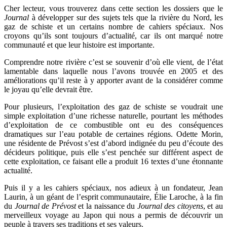
16 juillet 2026
|
Une Saint-Jean rassembleuse
Cher lecteur, vous trouverez dans cette section les dossiers que le
16 juillet 2026
|
CULTURE
Journal
à développer sur des sujets tels que la rivière du Nord, les
16 juillet 2026
|
POLITIQUE
gaz de schiste et un certains nombre de cahiers spéciaux. Nos
16 juillet 2026
|
ENVIRONNEMENT
croyons qu’ils sont toujours d’actualité, car ils ont marqué notre
16 juillet 2026
|
COMMUNAUTAIRE
communauté et que leur histoire est importante.
Comprendre notre rivière c’est se souvenir d’où elle vient, de l’état
lamentable dans laquelle nous l’avons trouvée en 2005 et des
améliorations qu’il reste à y apporter avant de la considérer comme
le joyau qu’elle devrait être.
Pour plusieurs, l’exploitation des gaz de schiste se voudrait une
simple exploitation d’une richesse naturelle, pourtant les méthodes
d’exploitation de ce combustible ont eu des conséquences
dramatiques sur l’eau potable de certaines régions. Odette Morin,
une résidente de Prévost s’est d’abord indignée du peu d’écoute des
décideurs politique, puis elle s’est penchée sur différent aspect de
cette exploitation, ce faisant elle a produit 16 textes d’une étonnante
actualité.
Puis il y a les cahiers spéciaux, nos adieux à un fondateur, Jean
Laurin, à un géant de l’esprit communautaire, Élie Laroche, à la fin
du
Journal de Prévost
et la naissance du
Journal des citoyens
, et au
merveilleux voyage au Japon qui nous a permis de découvrir un
peuple à travers ses traditions et ses valeurs.