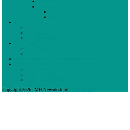
10e anniversaire
Cahiers du Japon
2004
2005
À propos
Échéancier
Nos stagiaires
Nos collaborateurs
Nous joindre
Notre équipe
Publicité
Devenez membre de votre journal et assistez à l’AGA
Archives
Archives Web
Archives papier
Cahier Vivez Prévost
Copyright 2026 | MH Newsdesk by
MH Themes