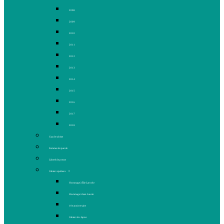
2008
2009
2010
2011
2012
2013
2014
2015
2016
2017
2018
Gaz de schiste
Femmes de parole
Liberté de presse
Cahiers spéciaux
Hommage à Élie Laroche
Hommage à Jean Laurin
10e anniversaire
Cahiers du Japon