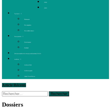
2004
2005
À propos
Échéancier
Nos stagiaires
Nos collaborateurs
Nous joindre
Notre équipe
Publicité
Devenez membre de votre journal et assistez à l’AGA
Archives
Archives Web
Archives papier
Cahier Vivez Prévost
Article Récents
Rechercher :
14 octobre 2015
|
La course de boîtes à savon du club
Optimiste de Prévost
Le rendez-vous des bolides
Dossiers
30 juin 2015
|
Fantaisie et créativité en mode jeunesse