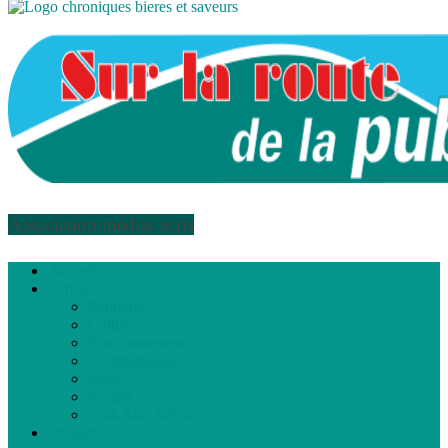
Association médias écris
Accueil
Articles
Politique
Culture
Environnement
Communautaire
Santé
Société
Club Ado Média
Dossiers