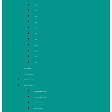
2008
2009
2010
2011
2012
2013
2014
2015
2016
2017
2018
Gaz de schiste
Femmes de parole
Liberté de presse
Cahiers spéciaux
Hommage à Élie Laroche
Hommage à Jean Laurin
10e anniversaire
Cahiers du Japon