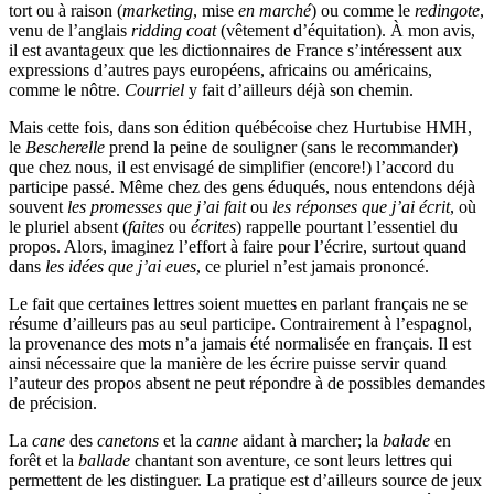
tort ou à raison (
marketing
, mise
en marché
) ou comme le
redingote
,
venu de l’anglais
ridding coat
(vêtement d’équitation). À mon avis,
il est avantageux que les dictionnaires de France s’intéressent aux
expressions d’autres pays européens, africains ou américains,
comme le nôtre.
Courriel
y fait d’ailleurs déjà son chemin.
Mais cette fois, dans son édition québécoise chez Hurtubise HMH,
le
Bescherelle
prend la peine de souligner (sans le recommander)
que chez nous, il est envisagé de simplifier (encore!) l’accord du
participe passé. Même chez des gens éduqués, nous entendons déjà
souvent
les promesses que j’ai fait
ou
les réponses que j’ai écrit
, où
le pluriel absent (
faites
ou
écrites
) rappelle pourtant l’essentiel du
propos. Alors, imaginez l’effort à faire pour l’écrire, surtout quand
dans
les idées que j’ai eues
, ce pluriel n’est jamais prononcé.
Le fait que certaines lettres soient muettes en parlant français ne se
résume d’ailleurs pas au seul participe. Contrairement à l’espagnol,
la provenance des mots n’a jamais été normalisée en français. Il est
ainsi nécessaire que la manière de les écrire puisse servir quand
l’auteur des propos absent ne peut répondre à de possibles demandes
de précision.
La
cane
des
canetons
et la
canne
aidant à marcher; la
balade
en
forêt et la
ballade
chantant son aventure, ce sont leurs lettres qui
permettent de les distinguer. La pratique est d’ailleurs source de jeux