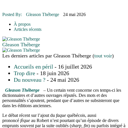
16 juillet 2026
|
Une Saint-Jean rassembleuse
16 juillet 2026
|
CULTURE
16 juillet 2026
|
POLITIQUE
Posted By:
Gleason Théberge
24 mai 2026
16 juillet 2026
|
ENVIRONNEMENT
16 juillet 2026
|
COMMUNAUTAIRE
À propos
Articles récents
Gleason Théberge
Les derniers articles par Gleason Théberge
(
tout voir
)
Accueils en péril
- 16 juillet 2026
Trop dire
- 18 juin 2026
Du nouveau ?
- 24 mai 2026
Gleason Théberge
– Un certain vent concerne ces temps-ci les
dictionnaires et d’autres ouvrages réputés. Des mots et des
personnalités s’ajoutent, pendant que d’autres ne subsisteront que
dans les éditions anciennes.
Le débat récent sur l’ajout du
faque
québécois, aussi
prononcé
fèque
au Robert n’est pourtant qu’un épisode de divers
emprunts souvent par la suite oubliés (
sharp, fin
) ou parfois intégré à