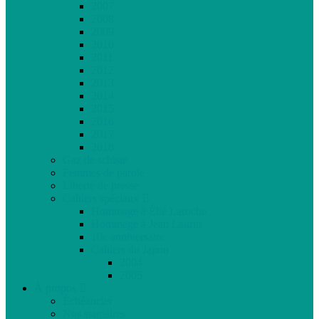
2007
2008
2009
2010
2011
2012
2013
2014
2015
2016
2017
2018
Gaz de schiste
Femmes de parole
Liberté de presse
Cahiers spéciaux
Hommage à Élie Laroche
Hommage à Jean Laurin
10e anniversaire
Cahiers du Japon
2004
2005
À propos
Échéancier
Nos stagiaires