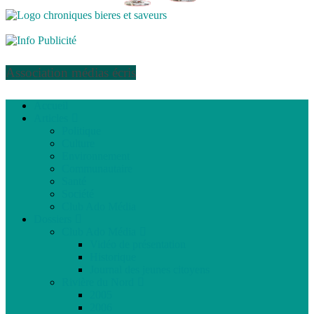
Association médias écris
Accueil
Articles
Politique
Culture
Environnement
Communautaire
Santé
Société
Club Ado Média
Dossiers
Club Ado Média
Vidéo de présentation
Historique
Journal des jeunes citoyens
Rivière du Nord
2005
2006