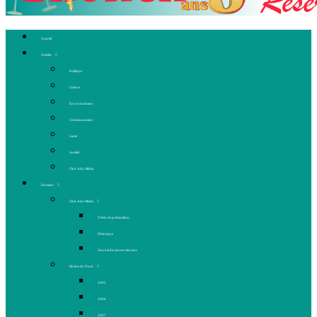
Accueil
Articles
Politique
Culture
Environnement
Communautaire
Santé
Société
Club Ado Média
Dossiers
Club Ado Média
Vidéo de présentation
Historique
Journal des jeunes citoyens
Rivière du Nord
2005
2006
2007