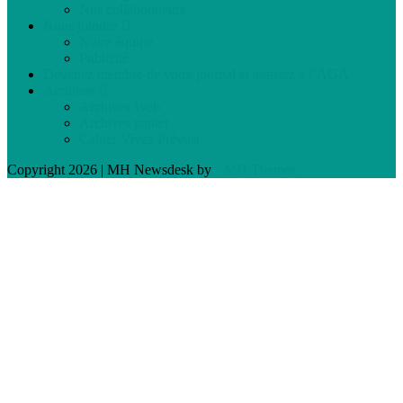
Nos collaborateurs
Nous joindre
Notre équipe
Publicité
Devenez membre de votre journal et assistez à l’AGA
Archives
Archives Web
Archives papier
Cahier Vivez Prévost
Copyright 2026 | MH Newsdesk by
MH Themes