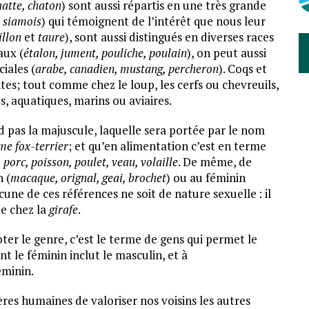
atte, chaton
) sont aussi répartis en une très grande
, siamois
) qui témoignent de l’intérêt que nous leur
illon
et
taure
), sont aussi distingués en diverses races
aux (
étalon, jument, pouliche, poulain
), on peut aussi
iales (
arabe, canadien, mustang, percheron
). Coqs et
tes; tout comme chez le loup, les cerfs ou chevreuils,
s, aquatiques, marins ou aviaires.
 pas la majuscule, laquelle sera portée par le nom
me fox-terrier
; et qu’en alimentation c’est en terme
porc, poisson, poulet, veau, volaille
. De même, de
 (
macaque, orignal, geai, brochet
) ou au féminin
cune de ces références ne soit de nature sexuelle : il
e chez la
girafe
.
ter le genre, c’est le terme de gens qui permet le
t le féminin inclut le masculin, et à
éminin.
es humaines de valoriser nos voisins les autres