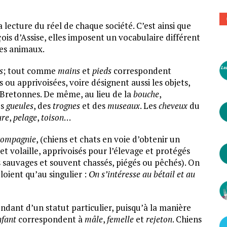
a lecture du réel de chaque société. C’est ainsi que
ois d’Assise, elles imposent un vocabulaire différent
tres animaux.
s
; tout comme
mains
et
pieds
correspondent
 ou apprivoisées, voire désignent aussi les objets,
Bretonnes. De même, au lieu de la
bouche
,
es
gueules
, des
trognes
et des
museaux
. Les
cheveux
du
ure
,
pelage
,
toison
…
compagnie
, (chiens et chats en voie d’obtenir un
 et volaille, apprivoisés pour l’élevage et protégés
 sauvages et souvent chassés, piégés ou pêchés). On
oient qu’au singulier :
On s’intéresse au bétail et au
ndant d’un statut particulier, puisqu’à la manière
nfant
correspondent à
mâle
,
femelle
et
rejeton
. Chiens