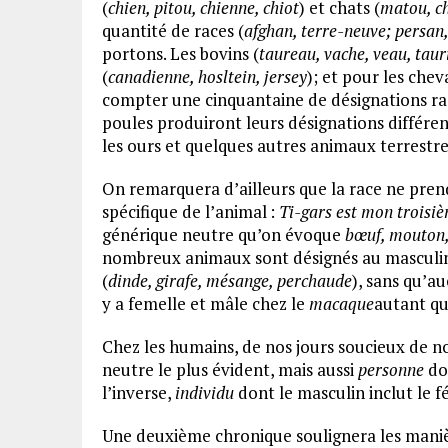
(
chien, pitou, chienne, chiot
) et chats (
matou, ch
quantité de races (
afghan, terre-neuve; persan
portons. Les bovins (
taureau, vache, veau, taur
(
canadienne, hosltein, jersey
); et pour les chev
compter une cinquantaine de désignations rac
poules produiront leurs désignations différen
les ours et quelques autres animaux terrestre
On remarquera d’ailleurs que la race ne prend
spécifique de l’animal :
Ti-gars est mon troisiè
générique neutre qu’on évoque
bœuf, mouton, 
nombreux animaux sont désignés au masculin
(
dinde, girafe, mésange, perchaude
), sans qu’au
y a femelle et mâle chez le
macaque
autant qu
Chez les humains, de nos jours soucieux de no
neutre le plus évident, mais aussi
personne
don
l’inverse,
individu
dont le masculin inclut le f
Une deuxième chronique soulignera les manièr