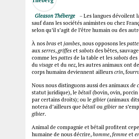
Gleason Théberge
– Les langues dévoilent l
sauf dans les sociétés animistes ou chez Franç
selon qu’il s’agit de l’être humain ou des au
À nos
bras
et
jambes
, nous opposons les
patte
aux
serres
,
griffes
et
sabots
des bêtes, sauvages
comme les
pattes
de la table et les
sabots
des 
du
visage
et du
nez
, les autres animaux ont d
corps humains deviennent ailleurs
crin
, f
ourr
Nous nous distinguons aussi des animaux
de 
statut juridique), le
bétail
(bovin, ovin, porcin
par certains droits); ou le
gibier
(animaux dits
notera d’ailleurs que
bétail
ou
gibier
ne s’empl
gibier
.
Animal de compagnie et bétail profitent cepe
humaine de nous décrire,
homme
,
femme
et
e