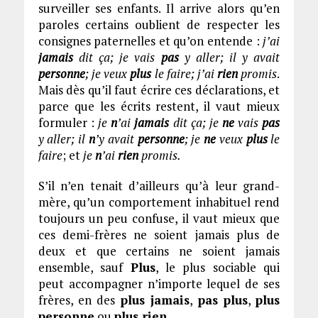
surveiller ses enfants. Il arrive alors qu’en
paroles certains oublient de respecter les
consignes paternelles et qu’on entende :
j’ai
jamais
dit ça; je vais
pas
y aller; il y avait
personne
; je veux
plus
le faire; j’ai
rien
promis
.
Mais dès qu’il faut écrire ces déclarations, et
parce que les écrits restent, il vaut mieux
formuler :
je
n
’ai
jamais
dit ça; je
ne
vais
pas
y aller; il
n
’y avait
personne
; je
ne
veux
plus
le
faire
; et
je
n
’ai
rien
promis.
S’il n’en tenait d’ailleurs qu’à leur grand-
mère, qu’un comportement inhabituel rend
toujours un peu confuse, il vaut mieux que
ces demi-frères ne soient jamais plus de
deux et que certains ne soient jamais
ensemble, sauf
Plus
, le plus sociable qui
peut accompagner n’importe lequel de ses
frères, en des
plus jamais
,
pas plus
,
plus
personne
ou
plus rien
…