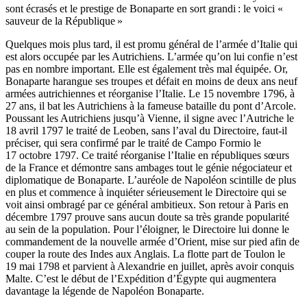
sont écrasés et le prestige de Bonaparte en sort grandi : le voici «
sauveur de la République »
Quelques mois plus tard, il est promu général de l’armée d’Italie qui
est alors occupée par les Autrichiens. L’armée qu’on lui confie n’est
pas en nombre important. Elle est également très mal équipée. Or,
Bonaparte harangue ses troupes et défait en moins de deux ans neuf
armées autrichiennes et réorganise l’Italie. Le 15 novembre 1796, à
27 ans, il bat les Autrichiens à la fameuse bataille du pont d’Arcole.
Poussant les Autrichiens jusqu’à Vienne, il signe avec l’Autriche le
18 avril 1797 le traité de Leoben, sans l’aval du Directoire, faut-il
préciser, qui sera confirmé par le traité de Campo Formio le
17 octobre 1797. Ce traité réorganise l’Italie en républiques sœurs
de la France et démontre sans ambages tout le génie négociateur et
diplomatique de Bonaparte. L’auréole de Napoléon scintille de plus
en plus et commence à inquiéter sérieusement le Directoire qui se
voit ainsi ombragé par ce général ambitieux. Son retour à Paris en
décembre 1797 prouve sans aucun doute sa très grande popularité
au sein de la population. Pour l’éloigner, le Directoire lui donne le
commandement de la nouvelle armée d’Orient, mise sur pied afin de
couper la route des Indes aux Anglais. La flotte part de Toulon le
19 mai 1798 et parvient à Alexandrie en juillet, après avoir conquis
Malte. C’est le début de l’Expédition d’Égypte qui augmentera
davantage la légende de Napoléon Bonaparte.