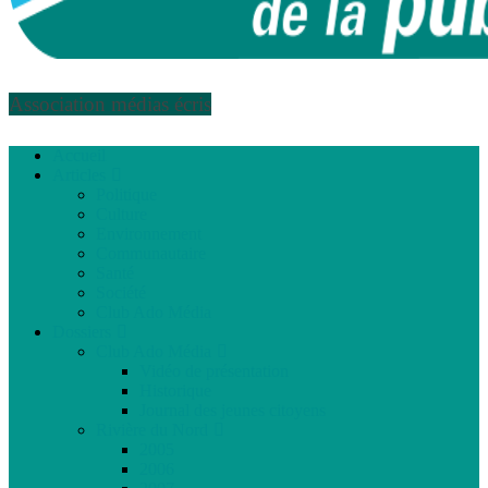
Association médias écris
Accueil
Articles
Politique
Culture
Environnement
Communautaire
Santé
Société
Club Ado Média
Dossiers
Club Ado Média
Vidéo de présentation
Historique
Journal des jeunes citoyens
Rivière du Nord
2005
2006