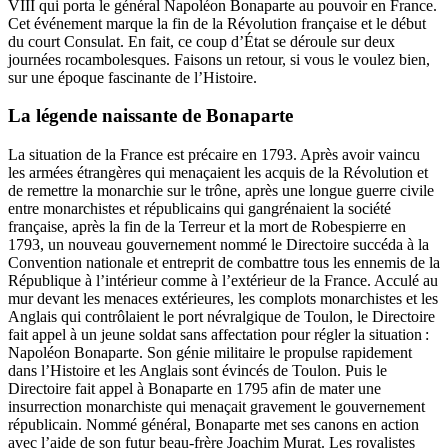
VIII qui porta le général Napoléon Bonaparte au pouvoir en France.
Cet événement marque la fin de la Révolution française et le début
du court Consulat. En fait, ce coup d’État se déroule sur deux
journées rocambolesques. Faisons un retour, si vous le voulez bien,
sur une époque fascinante de l’Histoire.
La légende naissante de Bonaparte
La situation de la France est précaire en 1793. Après avoir vaincu
les armées étrangères qui menaçaient les acquis de la Révolution et
de remettre la monarchie sur le trône, après une longue guerre civile
entre monarchistes et républicains qui gangrénaient la société
française, après la fin de la Terreur et la mort de Robespierre en
1793, un nouveau gouvernement nommé le Directoire succéda à la
Convention nationale et entreprit de combattre tous les ennemis de la
République à l’intérieur comme à l’extérieur de la France. Acculé au
mur devant les menaces extérieures, les complots monarchistes et les
Anglais qui contrôlaient le port névralgique de Toulon, le Directoire
fait appel à un jeune soldat sans affectation pour régler la situation :
Napoléon Bonaparte. Son génie militaire le propulse rapidement
dans l’Histoire et les Anglais sont évincés de Toulon. Puis le
Directoire fait appel à Bonaparte en 1795 afin de mater une
insurrection monarchiste qui menaçait gravement le gouvernement
républicain. Nommé général, Bonaparte met ses canons en action
avec l’aide de son futur beau-frère Joachim Murat. Les royalistes