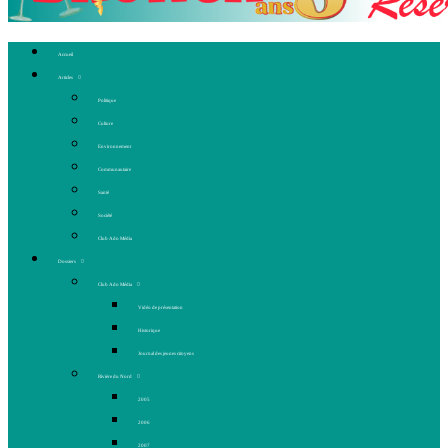
Accueil
Articles
Politique
Culture
Environnement
Communautaire
Santé
Société
Club Ado Média
Dossiers
Club Ado Média
Vidéo de présentation
Historique
Journal des jeunes citoyens
Rivière du Nord
2005
2006
2007