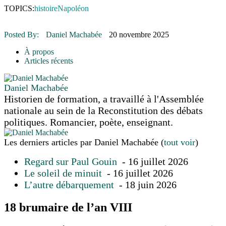
16 juillet 2026
|
Une Saint-Jean rassembleuse
TOPICS:
histoire
Napoléon
16 juillet 2026
|
CULTURE
16 juillet 2026
|
POLITIQUE
16 juillet 2026
|
ENVIRONNEMENT
Posted By:
Daniel Machabée
20 novembre 2025
16 juillet 2026
|
COMMUNAUTAIRE
À propos
Articles récents
Daniel Machabée
Historien de formation, a travaillé à l'Assemblée
nationale au sein de la Reconstitution des débats
politiques. Romancier, poète, enseignant.
Les derniers articles par Daniel Machabée
(
tout voir
)
Regard sur Paul Gouin
- 16 juillet 2026
Le soleil de minuit
- 16 juillet 2026
L’autre débarquement
- 18 juin 2026
18 brumaire de l’an VIII