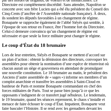
par des hordes de brigands, de voleurs et de monarchistes. Le
Directoire est complètement discrédité. Sans attendre, Napoléon se
concerte avec son frère Lucien qui a été élu président du Conseil des
Cinq-Cents (l’ancêtre de l’Assemblée nationale française). À deux,
ils sondent les députés favorables à un changement de régime.
Bonaparte se rapproche également de l’abbé Siéyès qui semble, à
l’époque de son retour en France, être l’homme fort du Directoire.
Celui-ci demeure convaincu qu’un changement de régime est
nécessaire et que seule la force militaire peut changer le régime.
Le coup d’État du 18 brumaire
Lors de leur entretien, Siéyès et Bonaparte se mettent d’accord sur
un plan d’action : obtenir la démission des directeurs, convoquer les
assemblées pour obtenir la nomination d’une espèce de triumvirat où
chacun aurait un siège et gouvernera en attendant de promulguer
une nouvelle constitution. Le 18 brumaire au matin, le président des
Anciens (l’autre assemblée de « sages ») informe ses membres d’un
complot anarchiste et transfère les assemblées à Saint-Cloud en
banlieue de Paris et nomme Bonaparte commandant en chef des
forces militaires de Paris. Tout se passe bien jusqu’à ce que les
opposants s’indignent de ce transfert jugé nébuleux. Le lendemain,
le 19 brumaire, quand les séances reprennent, le chaos s’installe et
menace de faire échouer le coup d’État. Impatient, Bonaparte veut
faire basculer l’Histoire. Il se rend avec les grenadiers devant les