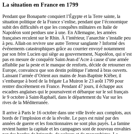
La situation en France en 1799
Pendant que Bonaparte conquiert l’Égypte et la Terre sainte, la
situation politique de la France s’enlise, pendant que l’économique
subit des difficultés et que les conquêtes militaires en Italie de
Napoléon sont perdues une à une. En Allemagne, les armées
françaises reculent sur le Rhin. À l’intérieur, l’anarchie s’installe peu
à peu. Allait-on revivre une autre Terreur sanglante ? Informé des
événements catastrophiques grâce au courrier envoyé notamment
par son frère Lucien qui siège au gouvernement, Napoléon, qui n’est
pas en mesure de conquérir Saint-Jean-d’Acre à cause d’une armée
affaiblie par la peste et le manque de renforts, décide de retourner en
Europe, convaincu que son destin politique l’attend à bras ouverts.
Laissant l’armée d’Orient aux mains de Jean-Baptiste Kléber, il
s’embarque à bord de la frégate La Muiron le 23 août 1799 pour
rentrer discrètement en France. Pendant 47 jours, il échappe aux
escadres anglaises qui le poursuivent et débarque sur le sol français
le 9 octobre à Saint-Raphaël, dans le département du Var sur les
rives de la Méditerranée.
Il arrive à Paris le 16 octobre dans une ville livrée aux complots, aux
bords de l’implosion et de la révolte. Le pays est ruiné par des
années de guerre et les fonctionnaires ne sont plus payés. La famine
revient hanter la capitale et les campagnes sont de nouveau envahies