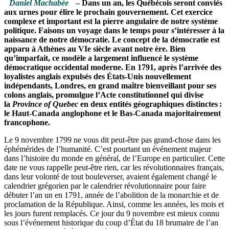
Daniel Machabée
– Dans un an, les Québécois seront conviés
aux urnes pour élire le prochain gouvernement. Cet exercice
complexe et important est la pierre angulaire de notre système
politique. Faisons un voyage dans le temps pour s’intéresser à la
naissance de notre démocratie. Le concept de la démocratie est
apparu à Athènes au VIe siècle avant notre ère. Bien
qu’imparfait, ce modèle a largement influencé le système
démocratique occidental moderne. En 1791, après l’arrivée des
loyalistes anglais expulsés des États-Unis nouvellement
indépendants, Londres, en grand maître bienveillant pour ses
colons anglais, promulgue l’Acte constitutionnel qui divise
la
Province of Quebec
en deux entités géographiques distinctes :
le Haut-Canada anglophone et le Bas-Canada majoritairement
francophone.
Le 9 novembre 1799 ne vous dit peut-être pas grand-chose dans les
éphémérides de l’humanité. C’est pourtant un événement majeur
dans l’histoire du monde en général, de l’Europe en particulier. Cette
date ne vous rappelle peut-être rien, car les révolutionnaires français,
dans leur volonté de tout bouleverser, avaient également changé le
calendrier grégorien par le calendrier révolutionnaire pour faire
débuter l’an un en 1791, année de l’abolition de la monarchie et de
proclamation de la République. Ainsi, comme les années, les mois et
les jours furent remplacés. Ce jour du 9 novembre est mieux connu
sous l’événement historique du coup d’État du 18 brumaire de l’an