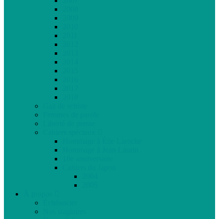
2007
2008
2009
2010
2011
2012
2013
2014
2015
2016
2017
2018
Gaz de schiste
Femmes de parole
Liberté de presse
Cahiers spéciaux
Hommage à Élie Laroche
Hommage à Jean Laurin
10e anniversaire
Cahiers du Japon
2004
2005
À propos
Échéancier
Nos stagiaires