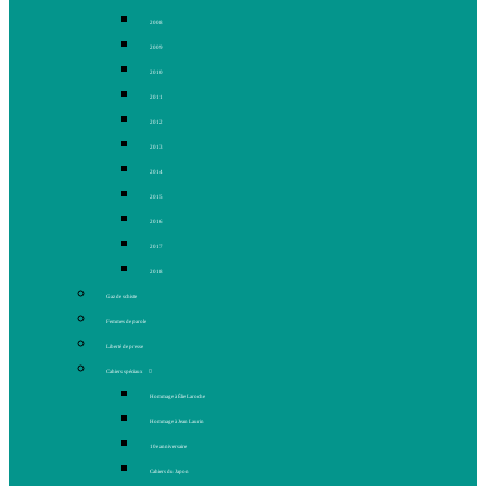
2008
2009
2010
2011
2012
2013
2014
2015
2016
2017
2018
Gaz de schiste
Femmes de parole
Liberté de presse
Cahiers spéciaux
Hommage à Élie Laroche
Hommage à Jean Laurin
10e anniversaire
Cahiers du Japon