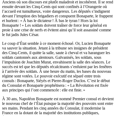
Anciens où son discours est plutôt maladroit et incohérent. Il se rend
ensuite devant les Cinq-Cents qui sont confinés à l’Orangerie où
l’accueil est tumultueux, voire dangereux. Les députés s’indignent
devant l’irruption des brigadiers et conspuent Bonaparte, le frappent
et hurlent : « À bas le dictateur ! À bas le tyran ! Hors la loi
Bonaparte ! » Les soldats doivent traîner de force leur général en
proie à une crise de nerfs et évitent ainsi qu’il soit assassiné comme
le fut jadis Jules César.
Le coup d’État semble à ce moment échoué. Or, Lucien Bonaparte
va sauver la situation. Jetant à la tribune ses insignes de président
des Cinq-Cents, il quitte la salle, saute à cheval et va haranguer les
soldats cantonnés aux alentours. Galvanisés, les soldats, sous
l’impulsion de Joachim Murat, envahissent la salle des séances. Le
succès est tel que les députés récalcitrants s’enfuient par les fenêtres
à l’arrivée des soldats. À une heure du matin, les bases du nouveau
régime sont votées. Le pouvoir exécutif est séparé entre trois
consuls : Bonaparte, Siéyès et Pierre-Roger Duclos. C’est le début
du Consulat et Bonaparte prophétisera : « La Révolution est fixée
aux principes qui l’ont commencée : elle est finie. »
À 30 ans, Napoléon Bonaparte est nommé Premier consul et devient
le nouveau chef de l’État puisque la majorité des pouvoirs sont entre
ses mains. Pendant les cinq années du Consulat, il modernise la
France en la dotant de la majorité des institutions publiques,