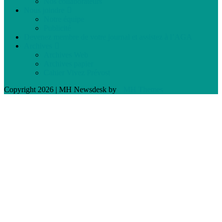
Nos collaborateurs
Nous joindre
Notre équipe
Publicité
Devenez membre de votre journal et assistez à l’AGA
Archives
Archives Web
Archives papier
Cahier Vivez Prévost
Copyright 2026 | MH Newsdesk by
MH Themes