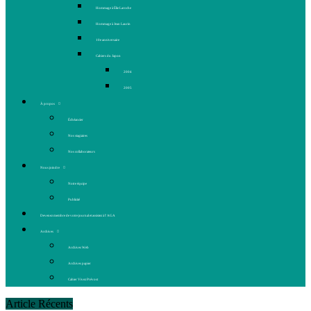
Hommage à Élie Laroche
Hommage à Jean Laurin
10e anniversaire
Cahiers du Japon
2004
2005
À propos
Échéancier
Nos stagiaires
Nos collaborateurs
Nous joindre
Notre équipe
Publicité
Devenez membre de votre journal et assistez à l’AGA
Archives
Archives Web
Archives papier
Cahier Vivez Prévost
Article Récents