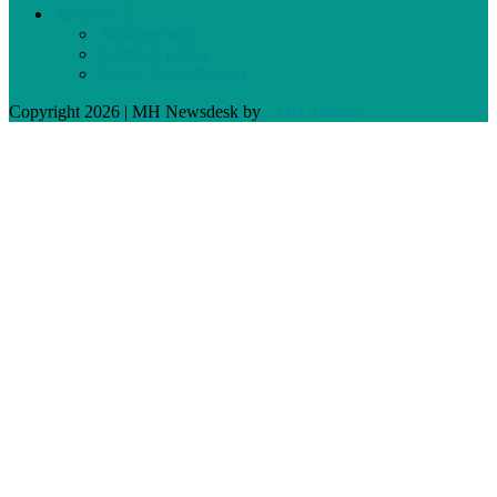
Archives
Archives Web
Archives papier
Cahier Vivez Prévost
Copyright 2026 | MH Newsdesk by
MH Themes