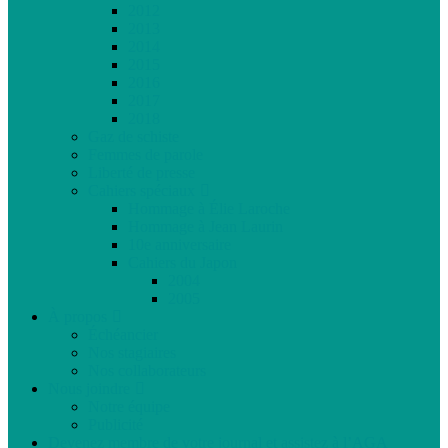
2012
2013
2014
2015
2016
2017
2018
Gaz de schiste
Femmes de parole
Liberté de presse
Cahiers spéciaux
Hommage à Élie Laroche
Hommage à Jean Laurin
10e anniversaire
Cahiers du Japon
2004
2005
À propos
Échéancier
Nos stagiaires
Nos collaborateurs
Nous joindre
Notre équipe
Publicité
Devenez membre de votre journal et assistez à l’AGA