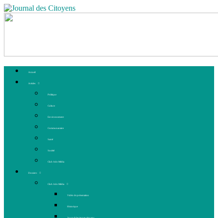
Accueil
Articles
Politique
Culture
Environnement
Communautaire
Santé
Société
Club Ado Média
Dossiers
Club Ado Média
Vidéo de présentation
Historique
Journal des jeunes citoyens