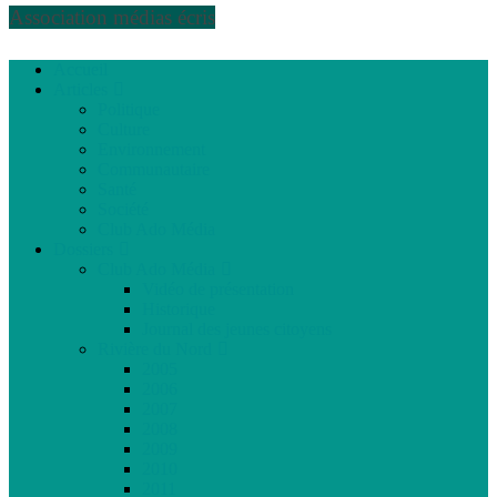
Association médias écris
Accueil
Articles
Politique
Culture
Environnement
Communautaire
Santé
Société
Club Ado Média
Dossiers
Club Ado Média
Vidéo de présentation
Historique
Journal des jeunes citoyens
Rivière du Nord
2005
2006
2007
2008
2009
2010
2011