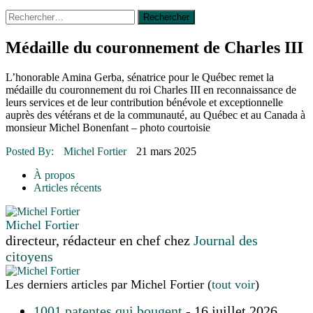
Rechercher :
14 octobre 2015
|
La course de boîtes à savon du club
Optimiste de Prévost
Le rendez-vous des bolides
Médaille du couronnement de Charles III
30 juin 2015
|
Fantaisie et créativité en mode jeunesse
16 juillet 2026
|
Une Saint-Jean rassembleuse
L’honorable Amina Gerba, sénatrice pour le Québec remet la
16 juillet 2026
|
CULTURE
médaille du couronnement du roi Charles III en reconnaissance de
16 juillet 2026
|
POLITIQUE
leurs services et de leur contribution bénévole et exceptionnelle
16 juillet 2026
|
ENVIRONNEMENT
auprès des vétérans et de la communauté, au Québec et au Canada à
16 juillet 2026
|
COMMUNAUTAIRE
monsieur Michel Bonenfant – photo courtoisie
Posted By:
Michel Fortier
21 mars 2025
À propos
Articles récents
Michel Fortier
directeur, rédacteur en chef
chez
Journal des
citoyens
Les derniers articles par Michel Fortier
(
tout voir
)
1001 patentes qui bougent
- 16 juillet 2026