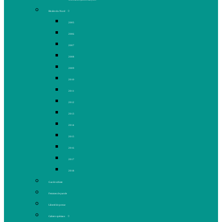
Rivière du Nord
2005
2006
2007
2008
2009
2010
2011
2012
2013
2014
2015
2016
2017
2018
Gaz de schiste
Femmes de parole
Liberté de presse
Cahiers spéciaux