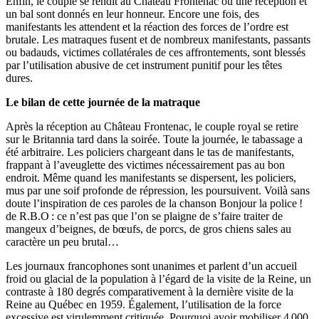
Enfin, le couple se rendit au Château Frontenac où une réception et
un bal sont donnés en leur honneur. Encore une fois, des
manifestants les attendent et la réaction des forces de l’ordre est
brutale. Les matraques fusent et de nombreux manifestants, passants
ou badauds, victimes collatérales de ces affrontements, sont blessés
par l’utilisation abusive de cet instrument punitif pour les têtes
dures.
Le bilan de cette journée de la matraque
Après la réception au Château Frontenac, le couple royal se retire
sur le Britannia tard dans la soirée. Toute la journée, le tabassage a
été arbitraire. Les policiers chargeant dans le tas de manifestants,
frappant à l’aveuglette des victimes nécessairement pas au bon
endroit. Même quand les manifestants se dispersent, les policiers,
mus par une soif profonde de répression, les poursuivent. Voilà sans
doute l’inspiration de ces paroles de la chanson Bonjour la police !
de R.B.O : ce n’est pas que l’on se plaigne de s’faire traiter de
mangeux d’beignes, de bœufs, de porcs, de gros chiens sales au
caractère un peu brutal…
Les journaux francophones sont unanimes et parlent d’un accueil
froid ou glacial de la population à l’égard de la visite de la Reine, un
contraste à 180 degrés comparativement à la dernière visite de la
Reine au Québec en 1959. Également, l’utilisation de la force
excessive est virulemment critiquée. Pourquoi avoir mobiliser 4 000