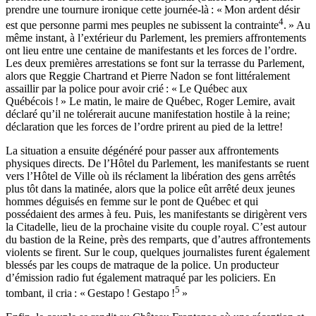
prendre une tournure ironique cette journée-là : « Mon ardent désir
4
est que personne parmi mes peuples ne subissent la contrainte
. » Au
même instant, à l’extérieur du Parlement, les premiers affrontements
ont lieu entre une centaine de manifestants et les forces de l’ordre.
Les deux premières arrestations se font sur la terrasse du Parlement,
alors que Reggie Chartrand et Pierre Nadon se font littéralement
assaillir par la police pour avoir crié : « Le Québec aux
Québécois ! » Le matin, le maire de Québec, Roger Lemire, avait
déclaré qu’il ne tolérerait aucune manifestation hostile à la reine;
déclaration que les forces de l’ordre prirent au pied de la lettre!
La situation a ensuite dégénéré pour passer aux affrontements
physiques directs. De l’Hôtel du Parlement, les manifestants se ruent
vers l’Hôtel de Ville où ils réclament la libération des gens arrêtés
plus tôt dans la matinée, alors que la police eût arrêté deux jeunes
hommes déguisés en femme sur le pont de Québec et qui
possédaient des armes à feu. Puis, les manifestants se dirigèrent vers
la Citadelle, lieu de la prochaine visite du couple royal. C’est autour
du bastion de la Reine, près des remparts, que d’autres affrontements
violents se firent. Sur le coup, quelques journalistes furent également
blessés par les coups de matraque de la police. Un producteur
d’émission radio fut également matraqué par les policiers. En
5
tombant, il cria : « Gestapo ! Gestapo !
»