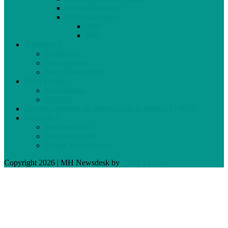
10e anniversaire
Cahiers du Japon
2004
2005
À propos
Échéancier
Nos stagiaires
Nos collaborateurs
Nous joindre
Notre équipe
Publicité
Devenez membre de votre journal et assistez à l’AGA
Archives
Archives Web
Archives papier
Cahier Vivez Prévost
Copyright 2026 | MH Newsdesk by
MH Themes