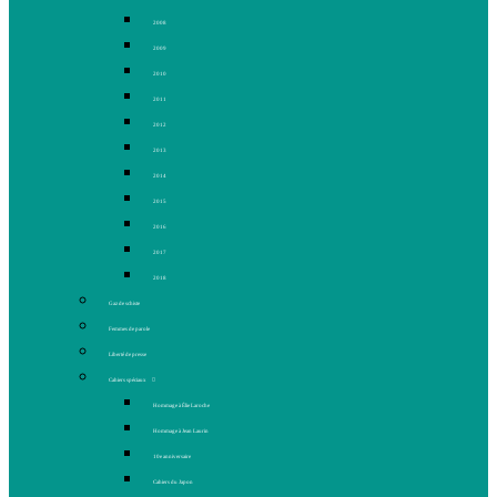
2008
2009
2010
2011
2012
2013
2014
2015
2016
2017
2018
Gaz de schiste
Femmes de parole
Liberté de presse
Cahiers spéciaux
Hommage à Élie Laroche
Hommage à Jean Laurin
10e anniversaire
Cahiers du Japon