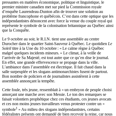
pressantes en matières économique, politique et linguistique, le
premier ministre canadien met sur pied la Commission royale
d’enquête Laurendeau-Dunton afin de trouver une solution au
problème francophone et québécois. C’est dans cette optique que les
indépendantistes dénoncent avec force la venue du couple royal qui
représente le symbole de la colonisation britannique au Québec ainsi
que la Conquête.
Le 9 octobre au soir, le R.I.N. tient une assemblée au centre
Durocher dans le quartier Saint-Sauveur à Québec. Le quotidien
Le
Soleil
titre à la Une du 10 octobre : « Le calme règne à Québec
malgré quelques incidents mineurs. » Le climat, à la veille de
l’arrivée de Sa Majesté, est tout autre que ce qu’en dise le journal.
En effet, une grande effervescence se propage dans la ville.
L’ambiance dans l’assemblée est électrique. Il fait chaud dans la
salle surpeuplée et les slogans antimonarchistes fusent de partout.
Bon nombre de policiers et de journalistes assistèrent à cette
assemblée annonçant la tempête.
Cette foule, très jeune, ressemblait à « un embryon de peuple choisi
amorçant une marche avec son Messie. Le ton des remarques se
faisait volontiers prophétique chez ces étudiants, ces jeunes avocats
et ces non moins jeunes travailleurs venus protester contre un «
1
symbole
» Au milieu des slogans indépendantistes, certains
fédéralistes présents ont demandé de bien recevoir la reine, car nous