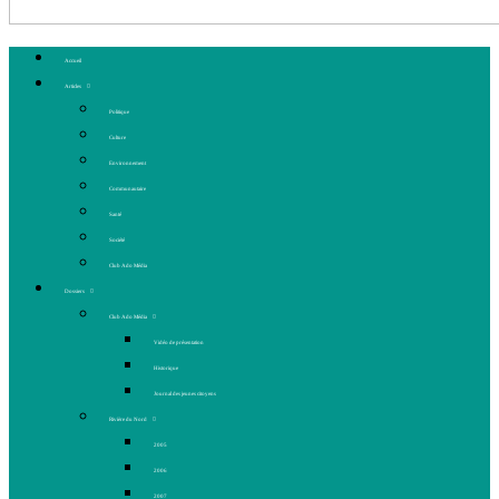
Accueil
Articles
Politique
Culture
Environnement
Communautaire
Santé
Société
Club Ado Média
Dossiers
Club Ado Média
Vidéo de présentation
Historique
Journal des jeunes citoyens
Rivière du Nord
2005
2006
2007