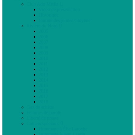
Club Ado Média
Vidéo de présentation
Historique
Journal des jeunes citoyens
Rivière du Nord
2005
2006
2007
2008
2009
2010
2011
2012
2013
2014
2015
2016
2017
2018
Gaz de schiste
Femmes de parole
Liberté de presse
Cahiers spéciaux
Hommage à Élie Laroche
Hommage à Jean Laurin