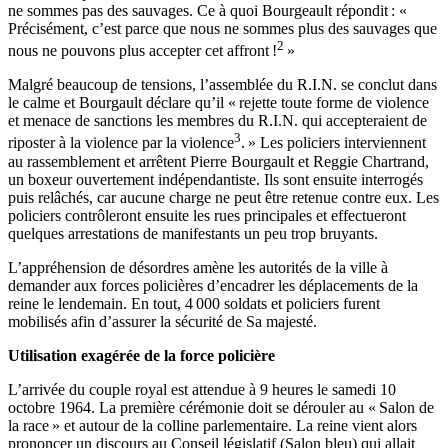
ne sommes pas des sauvages. Ce à quoi Bourgeault répondit : «
Précisément, c’est parce que nous ne sommes plus des sauvages que
2
nous ne pouvons plus accepter cet affront !
»
Malgré beaucoup de tensions, l’assemblée du R.I.N. se conclut dans
le calme et Bourgault déclare qu’il « rejette toute forme de violence
et menace de sanctions les membres du R.I.N. qui accepteraient de
3
riposter à la violence par la violence
. » Les policiers interviennent
au rassemblement et arrêtent Pierre Bourgault et Reggie Chartrand,
un boxeur ouvertement indépendantiste. Ils sont ensuite interrogés
puis relâchés, car aucune charge ne peut être retenue contre eux. Les
policiers contrôleront ensuite les rues principales et effectueront
quelques arrestations de manifestants un peu trop bruyants.
L’appréhension de désordres amène les autorités de la ville à
demander aux forces policières d’encadrer les déplacements de la
reine le lendemain. En tout, 4 000 soldats et policiers furent
mobilisés afin d’assurer la sécurité de Sa majesté.
Utilisation exagérée de la force policière
L’arrivée du couple royal est attendue à 9 heures le samedi 10
octobre 1964. La première cérémonie doit se dérouler au « Salon de
la race » et autour de la colline parlementaire. La reine vient alors
prononcer un discours au Conseil législatif (Salon bleu) qui allait