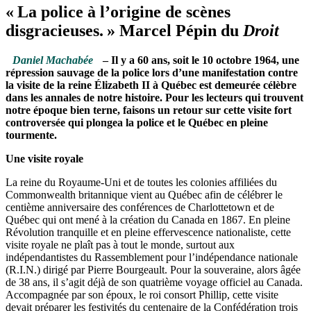
« La police à l’origine de scènes
disgracieuses. » Marcel Pépin du
Droit
Daniel Machabée
– Il y a 60 ans, soit le 10 octobre 1964, une
répression sauvage de la police lors d’une manifestation contre
la visite de la reine Élizabeth II à Québec est demeurée célèbre
dans les annales de notre histoire. Pour les lecteurs qui trouvent
notre époque bien terne, faisons un retour sur cette visite fort
controversée qui plongea la police et le Québec en pleine
tourmente.
Une visite royale
La reine du Royaume-Uni et de toutes les colonies affiliées du
Commonwealth britannique vient au Québec afin de célébrer le
centième anniversaire des conférences de Charlottetown et de
Québec qui ont mené à la création du Canada en 1867. En pleine
Révolution tranquille et en pleine effervescence nationaliste, cette
visite royale ne plaît pas à tout le monde, surtout aux
indépendantistes du Rassemblement pour l’indépendance nationale
(R.I.N.) dirigé par Pierre Bourgeault. Pour la souveraine, alors âgée
de 38 ans, il s’agit déjà de son quatrième voyage officiel au Canada.
Accompagnée par son époux, le roi consort Phillip, cette visite
devait préparer les festivités du centenaire de la Confédération trois