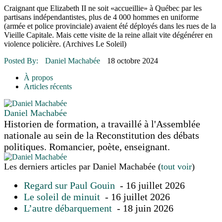
16 juillet 2026
|
Une Saint-Jean rassembleuse
Craignant que Elizabeth II ne soit «accueillie» à Québec par les
16 juillet 2026
|
CULTURE
partisans indépendantistes, plus de 4 000 hommes en uniforme
16 juillet 2026
|
POLITIQUE
(armée et police provinciale) avaient été déployés dans les rues de la
16 juillet 2026
|
ENVIRONNEMENT
Vieille Capitale. Mais cette visite de la reine allait vite dégénérer en
16 juillet 2026
|
COMMUNAUTAIRE
violence policière. (Archives Le Soleil)
Posted By:
Daniel Machabée
18 octobre 2024
À propos
Articles récents
Daniel Machabée
Historien de formation, a travaillé à l'Assemblée
nationale au sein de la Reconstitution des débats
politiques. Romancier, poète, enseignant.
Les derniers articles par Daniel Machabée
(
tout voir
)
Regard sur Paul Gouin
- 16 juillet 2026
Le soleil de minuit
- 16 juillet 2026
L’autre débarquement
- 18 juin 2026