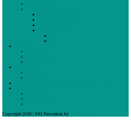
Liberté de presse
Cahiers spéciaux
Hommage à Élie Laroche
Hommage à Jean Laurin
10e anniversaire
Cahiers du Japon
2004
2005
À propos
Échéancier
Nos stagiaires
Nos collaborateurs
Nous joindre
Notre équipe
Publicité
Devenez membre de votre journal et assistez à l’AGA
Archives
Archives Web
Archives papier
Cahier Vivez Prévost
Copyright 2026 | MH Newsdesk by
MH Themes