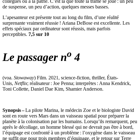
collègues ou à la patrie. C’est là que toute la trame se joue : un peu
de suspense, un peu d’action, quelques messes basses.
L’apesanteur est présente tout au long du film, d’une réalité
surprenante vraiment réussie ! Ariana DeBose est excellente. Les
effets spéciaux par ordinateur sont réussis, mais parfois
perceptibles.
7,5 sur 10
o
Le passager n
4
(voa.
Stowaway
) Film. 2021, science-fiction, thriller, États-
Unis,
Netflix
; réalisateur : Joe Penna; interprètes : Anna Kendrick,
Toni Collette, Daniel Dae Kim, Shamier Anderson.
Synopsis –
La pilote Marina, le médecin Zoe et le biologiste David
sont en route vers Mars dans un vaisseau spatial pour préparer la
planète à la colonisation par les humains. Lorsqu’ils remarquent, peu
après le décollage, un homme blessé qui ne devrait pas être à bord,
l’équipage est confronté à un problème : l’oxygène dans le vaisseau
ne suffit que pour trois membres d’équipage, et le retour sur Terre