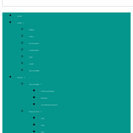
Accueil
Articles
Politique
Culture
Environnement
Communautaire
Santé
Société
Club Ado Média
Dossiers
Club Ado Média
Vidéo de présentation
Historique
Journal des jeunes citoyens
Rivière du Nord
2005
2006
2007