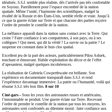
idéalisée,
S.S.I.
semble plus réaliste, dès l’arrivée pas très confortable
en Soyouz. Pareillement pour l’espace encombré de la station
spatiale. Même l’unité, l’harmonie des scientifiques, malgré la
rivalité de la Russie et des États-Unis, semble réelle et vraie. Jusqu’à
ce que la guerre éclate sur Terre et que chacune des parties reçoive
l’ordre de prendre le contrôle de la station.
La méfiance apparaît dans la station sans contact avec la Terre. Qui
croire ? Faire confiance à ses compatriotes, à son pays, ou à ses
collègues ? Qui ment, qui dit la vérité ? La survie ou la patrie ? Le
suspense est constant dans le huis clos spatial.
Excellent jeu de la part des acteurs, particulièrement Pilou Asbæk,
touchant et émouvant. Habile exploitation du décor et de l’effet
d’apesanteur, malgré quelques incohérences.
La réalisation de Gabriela Cowperthwaite est brillante. Son
expérience en documentaire transparaît dans
S.S.I.
et rend
l’expérience davantage immersive. La patrie ou l’humanité, voilà qui
résume
S.S.I.
très bon film.
8 sur 10
Ciné-gars –
Sous les yeux des astronautes russes et américains,
l’innommable se produit. Une guerre éclate sur Terre. Recevant
l’ordre de prendre le contrôle de la station par tous les moyens, les
astronautes sont confrontés au dilemme moral : faire confiance aux