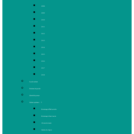
2008
2009
2010
2011
2012
2013
2014
2015
2016
2017
2018
Gaz de schiste
Femmes de parole
Liberté de presse
Cahiers spéciaux
Hommage à Élie Laroche
Hommage à Jean Laurin
10e anniversaire
Cahiers du Japon