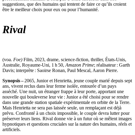
suggestions, que des humains qui tentent de faire ce qu’ils croient
être le meilleur choix pour eux ou pour l’humanité.
Rival
(voa.
Foe)
Film, 2023, drame, science-fiction, thriller, États-Unis,
Australie, Royaume-Uni, 1 h 50,
Amazon Prime
; réalisateur : Garth
Davis; interprète : Saoirse Ronan, Paul Mescal, Aaron Pierre.
Synopsis –
2065, Junior et Henrietta, jeune couple marié depuis sept
ans, vivent reclus dans leur ferme isolée, entourée d’un pays
asséché. Une nuit, un étranger frappe à leur porte, apportant une
nouvelle qui bouleverse leur vie : Junior a été choisi pour se rendre
dans une grande station spatiale expérimentale en orbite de la Terre.
Mais Henrietta ne sera pas laissée seule, un remplaçant est déjà
prévu. Confronté à un choix impossible, le couple devra lutter pour
préserver leurs liens. Rival donne vie à un futur où se mêlent images
hypnotiques et questions cruciales sur la nature des humains, réels et
artificiels.