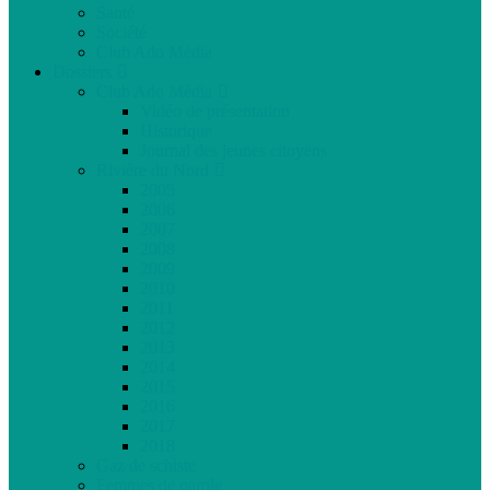
Santé
Société
Club Ado Média
Dossiers
Club Ado Média
Vidéo de présentation
Historique
Journal des jeunes citoyens
Rivière du Nord
2005
2006
2007
2008
2009
2010
2011
2012
2013
2014
2015
2016
2017
2018
Gaz de schiste
Femmes de parole