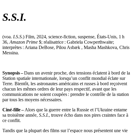
S.S.I.
(voa.
I.S.S.
) Film, 2024, science-fiction, suspense, États-Unis, 1 h
36,
Amazon Prime
$; réalisatrice : Gabriela Cowperthwaite;
interprètes : Ariana DeBose, Pilou Asbæk , Masha Mashkova, Chris
Messina.
Synopsis –
Dans un avenir proche, des tensions éclatent à bord de la
Station spatiale internationale, lorsqu’un conflit mondial éclate sur
Terre. Bientôt, les astronautes américains et russes à bord reçoivent
chacun les mêmes ordres de leur pays respectif, avant que les
communications ne soient coupées : prendre le contrôle de la station
par tous les moyens nécessaires.
Ciné-fille –
Alors que la guerre entre la Russie et l’Ukraine entame
sa troisième année,
S.S.I.
, trouve écho dans nos pires craintes face à
ce conflit.
Tandis que la plupart des films sur l’espace nous présentent une vie