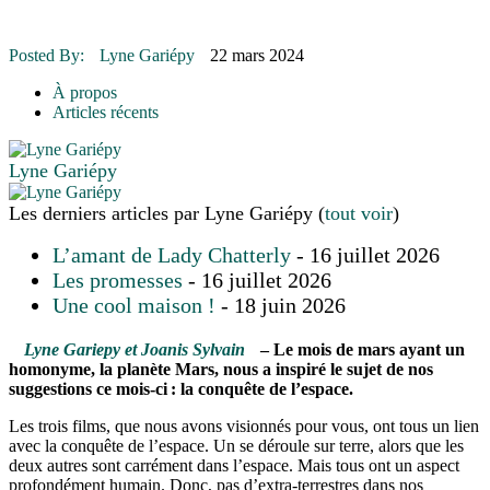
16 juillet 2026
|
Une Saint-Jean rassembleuse
16 juillet 2026
|
CULTURE
16 juillet 2026
|
POLITIQUE
Posted By:
Lyne Gariépy
22 mars 2024
16 juillet 2026
|
ENVIRONNEMENT
16 juillet 2026
|
COMMUNAUTAIRE
À propos
Articles récents
Lyne Gariépy
Les derniers articles par Lyne Gariépy
(
tout voir
)
L’amant de Lady Chatterly
- 16 juillet 2026
Les promesses
- 16 juillet 2026
Une cool maison !
- 18 juin 2026
Lyne Gariepy et Joanis Sylvain
– Le mois de mars ayant un
homonyme, la planète Mars, nous a inspiré le sujet de nos
suggestions ce mois-ci : la conquête de l’espace.
Les trois films, que nous avons visionnés pour vous, ont tous un lien
avec la conquête de l’espace. Un se déroule sur terre, alors que les
deux autres sont carrément dans l’espace. Mais tous ont un aspect
profondément humain. Donc, pas d’extra-terrestres dans nos