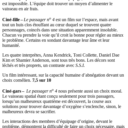
est impossible. L’équipe doit trouver un moyen d’alimenter le
vaisseau en air frais.
o
Ciné-fille –
Le passager n
4
est un film sur l’espace, mais avant
tout un huis clos étouffant au cœur duquel se trouvent quatre
personnages, coincés dans une situation apparemment insoluble.
Chacun va prendre la voie qu’il croit la bonne pour régler au mieux
le problème. Certains en sondant davantage leur âme et leur
humanité.
Les quatre interprètes, Anna Kendrick, Toni Collette, Daniel Dae
Kim et Shamier Anderson, sont tous très bons. Les décors sont
léchés et très proprets, un contraste avec
S.S.I.
Un film intéressant, sur la capacité humaine d’abnégation devant un
choix cornélien.
7,5 sur 10
o
Ciné-gars –
Le passager n
4
nous présente aussi un choix moral.
Le vaisseau spatial étant conçu seulement pour trois passagers,
lorsqu’un malheureux quatrième est découvert, la course aux
solutions pour trouver davantage d’oxygène s’enclenche, sinon, le
malheureux devra se sacrifier.
Les interactions des membres d’équipage d’origine, devant le
problème, démontrent la difficulté de faire un choix nécessaire, mais