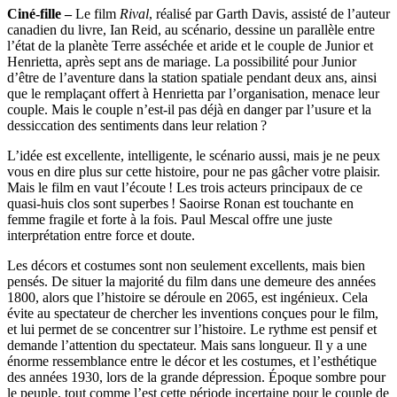
Ciné-fille –
Le film
Rival
, réalisé par Garth Davis, assisté de l’auteur
canadien du livre, Ian Reid, au scénario, dessine un parallèle entre
l’état de la planète Terre asséchée et aride et le couple de Junior et
Henrietta, après sept ans de mariage. La possibilité pour Junior
d’être de l’aventure dans la station spatiale pendant deux ans, ainsi
que le remplaçant offert à Henrietta par l’organisation, menace leur
couple. Mais le couple n’est-il pas déjà en danger par l’usure et la
dessiccation des sentiments dans leur relation ?
L’idée est excellente, intelligente, le scénario aussi, mais je ne peux
vous en dire plus sur cette histoire, pour ne pas gâcher votre plaisir.
Mais le film en vaut l’écoute ! Les trois acteurs principaux de ce
quasi-huis clos sont superbes ! Saoirse Ronan est touchante en
femme fragile et forte à la fois. Paul Mescal offre une juste
interprétation entre force et doute.
Les décors et costumes sont non seulement excellents, mais bien
pensés. De situer la majorité du film dans une demeure des années
1800, alors que l’histoire se déroule en 2065, est ingénieux. Cela
évite au spectateur de chercher les inventions conçues pour le film,
et lui permet de se concentrer sur l’histoire. Le rythme est pensif et
demande l’attention du spectateur. Mais sans longueur. Il y a une
énorme ressemblance entre le décor et les costumes, et l’esthétique
des années 1930, lors de la grande dépression. Époque sombre pour
le peuple, tout comme l’est cette période incertaine pour le couple de