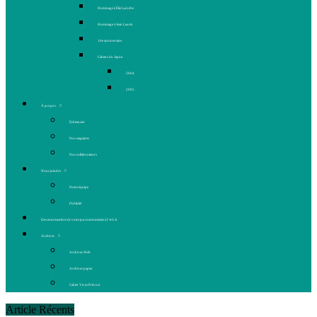
Hommage à Élie Laroche
Hommage à Jean Laurin
10e anniversaire
Cahiers du Japon
2004
2005
À propos
Échéancier
Nos stagiaires
Nos collaborateurs
Nous joindre
Notre équipe
Publicité
Devenez membre de votre journal et assistez à l’AGA
Archives
Archives Web
Archives papier
Cahier Vivez Prévost
Article Récents