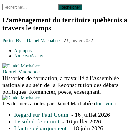
Rechercher :
14 octobre 2015
|
La course de boîtes à savon du club
Optimiste de Prévost
Le rendez-vous des bolides
L’aménagement du territoire québécois à
30 juin 2015
|
Fantaisie et créativité en mode jeunesse
travers le temps
16 juillet 2026
|
Une Saint-Jean rassembleuse
16 juillet 2026
|
CULTURE
16 juillet 2026
|
POLITIQUE
Posted By:
Daniel Machabée
23 janvier 2022
16 juillet 2026
|
ENVIRONNEMENT
16 juillet 2026
|
COMMUNAUTAIRE
À propos
Articles récents
Daniel Machabée
Historien de formation, a travaillé à l'Assemblée
nationale au sein de la Reconstitution des débats
politiques. Romancier, poète, enseignant.
Les derniers articles par Daniel Machabée
(
tout voir
)
Regard sur Paul Gouin
- 16 juillet 2026
Le soleil de minuit
- 16 juillet 2026
L’autre débarquement
- 18 juin 2026