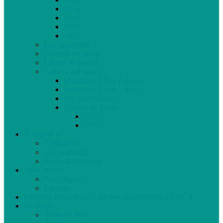
2015
2016
2017
2018
Gaz de schiste
Femmes de parole
Liberté de presse
Cahiers spéciaux
Hommage à Élie Laroche
Hommage à Jean Laurin
10e anniversaire
Cahiers du Japon
2004
2005
À propos
Échéancier
Nos stagiaires
Nos collaborateurs
Nous joindre
Notre équipe
Publicité
Devenez membre de votre journal et assistez à l’AGA
Archives
Archives Web