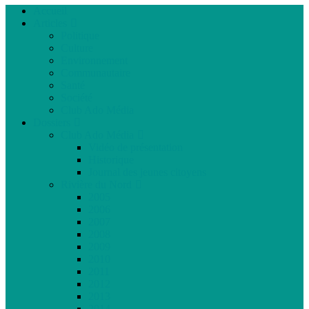
Accueil
Articles
Politique
Culture
Environnement
Communautaire
Santé
Société
Club Ado Média
Dossiers
Club Ado Média
Vidéo de présentation
Historique
Journal des jeunes citoyens
Rivière du Nord
2005
2006
2007
2008
2009
2010
2011
2012
2013
2014