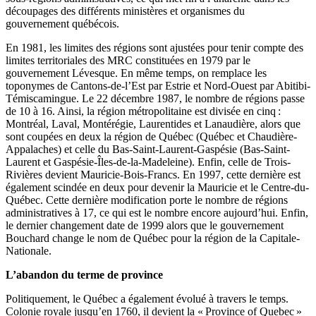
découpages des différents ministères et organismes du
gouvernement québécois.
En 1981, les limites des régions sont ajustées pour tenir compte des
limites territoriales des MRC constituées en 1979 par le
gouvernement Lévesque. En même temps, on remplace les
toponymes de Cantons-de-l’Est par Estrie et Nord-Ouest par Abitibi-
Témiscamingue. Le 22 décembre 1987, le nombre de régions passe
de 10 à 16. Ainsi, la région métropolitaine est divisée en cinq :
Montréal, Laval, Montérégie, Laurentides et Lanaudière, alors que
sont coupées en deux la région de Québec (Québec et Chaudière-
Appalaches) et celle du Bas-Saint-Laurent-Gaspésie (Bas-Saint-
Laurent et Gaspésie-Îles-de-la-Madeleine). Enfin, celle de Trois-
Rivières devient Mauricie-Bois-Francs. En 1997, cette dernière est
également scindée en deux pour devenir la Mauricie et le Centre-du-
Québec. Cette dernière modification porte le nombre de régions
administratives à 17, ce qui est le nombre encore aujourd’hui. Enfin,
le dernier changement date de 1999 alors que le gouvernement
Bouchard change le nom de Québec pour la région de la Capitale-
Nationale.
L’abandon du terme de province
Politiquement, le Québec a également évolué à travers le temps.
Colonie royale jusqu’en 1760, il devient la « Province of Quebec »