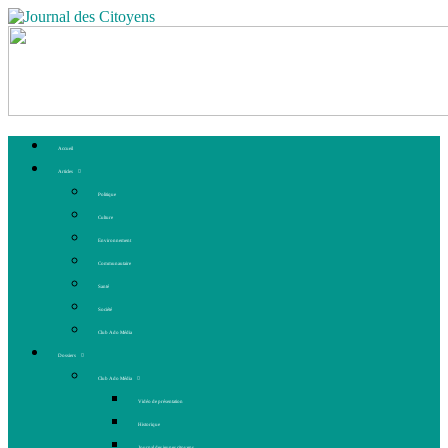
Accueil
Articles
Politique
Culture
Environnement
Communautaire
Santé
Société
Club Ado Média
Dossiers
Club Ado Média
Vidéo de présentation
Historique
Journal des jeunes citoyens