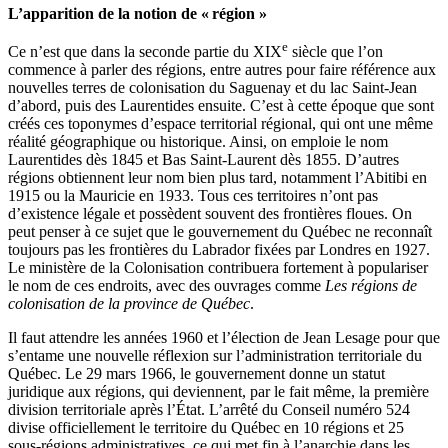
L’apparition de la notion de « région »
e
Ce n’est que dans la seconde partie du XIX
siècle que l’on
commence à parler des régions, entre autres pour faire référence aux
nouvelles terres de colonisation du Saguenay et du lac Saint-Jean
d’abord, puis des Laurentides ensuite. C’est à cette époque que sont
créés ces toponymes d’espace territorial régional, qui ont une même
réalité géographique ou historique. Ainsi, on emploie le nom
Laurentides dès 1845 et Bas Saint-Laurent dès 1855. D’autres
régions obtiennent leur nom bien plus tard, notamment l’Abitibi en
1915 ou la Mauricie en 1933. Tous ces territoires n’ont pas
d’existence légale et possèdent souvent des frontières floues. On
peut penser à ce sujet que le gouvernement du Québec ne reconnaît
toujours pas les frontières du Labrador fixées par Londres en 1927.
Le ministère de la Colonisation contribuera fortement à populariser
le nom de ces endroits, avec des ouvrages comme
Les régions de
colonisation de la province de Québec
.
Il faut attendre les années 1960 et l’élection de Jean Lesage pour que
s’entame une nouvelle réflexion sur l’administration territoriale du
Québec. Le 29 mars 1966, le gouvernement donne un statut
juridique aux régions, qui deviennent, par le fait même, la première
division territoriale après l’État. L’arrêté du Conseil numéro 524
divise officiellement le territoire du Québec en 10 régions et 25
sous-régions administratives, ce qui met fin à l’anarchie dans les