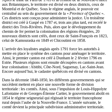
aux Britanniques, le territoire est divisé en deux districts, ceux de
Montréal et de Québec. Sous le régime anglais, le pouvoir est
centralisé au sein du gouvernement de la «
Province of Quebec
».
Ces districts sont conçus pour administrer la justice. Un troisième
district est créé à Gaspé en 1787 et, trois ans plus tard, est recréé le
district des Trois-Rivières. Puis, alors que le développement du
chemin de fer permet la colonisation des régions éloignées, 20
nouveaux districts sont créés, dont ceux de Saint-François en 1823,
celui de Kamouraska en 1849 et Chicoutimi en 1858.
L’arrivée des loyalistes anglais après 1791 force les autorités à
mettre en place le système des cantons pour aménager le territoire.
Ainsi, le premier canton est créé à Dunham le 2 février 1796 en
Estrie. Plusieurs régions sont ensuite découpées en cantons avant
leur colonisation : Abitibi, Côte-Nord, Saguenay, Lac-Saint-Jean.
Encore aujourd’hui, le cadastre québécois est divisé en cantons.
Dans la décennie 1840-1850, les différents gouvernements qui se
succèdent mettent en place une nouvelle forme de division
territoriale : les comtés. Ainsi, sous l’impulsion de Louis-Hippolyte
Lafontaine et de Georges-Étienne Cartier, le gouvernement abolit en
1854 le régime seigneurial qui régissait le territoire francophone
rural depuis l’aube de la Nouvelle-France. L’année suivante, le
comté devient la principale subdivision administrative territoriale.