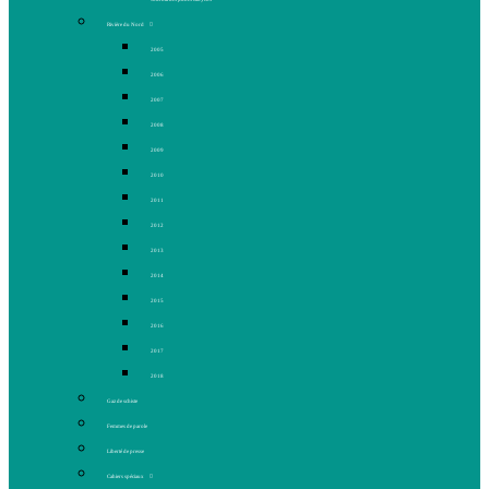
Rivière du Nord
2005
2006
2007
2008
2009
2010
2011
2012
2013
2014
2015
2016
2017
2018
Gaz de schiste
Femmes de parole
Liberté de presse
Cahiers spéciaux