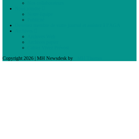
Nos collaborateurs
Nous joindre
Notre équipe
Publicité
Devenez membre de votre journal et assistez à l’AGA
Archives
Archives Web
Archives papier
Cahier Vivez Prévost
Copyright 2026 | MH Newsdesk by
MH Themes