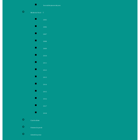
Journal des jeunes citoyens
Rivière du Nord
2005
2006
2007
2008
2009
2010
2011
2012
2013
2014
2015
2016
2017
2018
Gaz de schiste
Femmes de parole
Liberté de presse