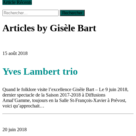
Article Récents
Rechercher :
30 juin 2015
|
Fantaisie et créativité en mode jeunesse
16 juillet 2026
|
Une Saint-Jean rassembleuse
16 juillet 2026
|
CULTURE
Articles by Gisèle Bart
16 juillet 2026
|
POLITIQUE
16 juillet 2026
|
ENVIRONNEMENT
16 juillet 2026
|
COMMUNAUTAIRE
14 octobre 2015
|
La course de boîtes à savon du club Optimiste
15 août 2018
de Prévost
Le rendez-vous des bolides
Yves Lambert trio
Quand le folklore visite l’excellence Gisèle Bart – Le 9 juin 2018,
dernier spectacle de la Saison 2017-2018 à Diffusions
Amal’Gamme, toujours en la Salle St-François-Xavier à Prévost,
voici qu’approchait…
20 juin 2018