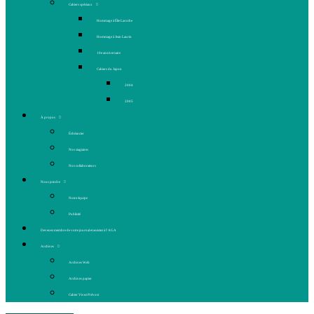
Cahiers spéciaux
Hommage à Élie Laroche
Hommage à Jean Laurin
10e anniversaire
Cahiers du Japon
2004
2005
À propos
Échéancier
Nos stagiaires
Nos collaborateurs
Nous joindre
Notre équipe
Publicité
Devenez membre de votre journal et assistez à l’AGA
Archives
Archives Web
Archives papier
Cahier Vivez Prévost