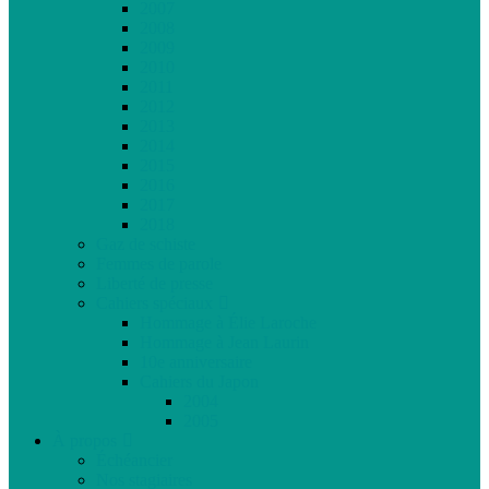
2007
2008
2009
2010
2011
2012
2013
2014
2015
2016
2017
2018
Gaz de schiste
Femmes de parole
Liberté de presse
Cahiers spéciaux
Hommage à Élie Laroche
Hommage à Jean Laurin
10e anniversaire
Cahiers du Japon
2004
2005
À propos
Échéancier
Nos stagiaires