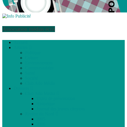
Association médias écris
Accueil
Articles
Politique
Culture
Environnement
Communautaire
Santé
Société
Club Ado Média
Dossiers
Club Ado Média
Vidéo de présentation
Historique
Journal des jeunes citoyens
Rivière du Nord
2005
2006