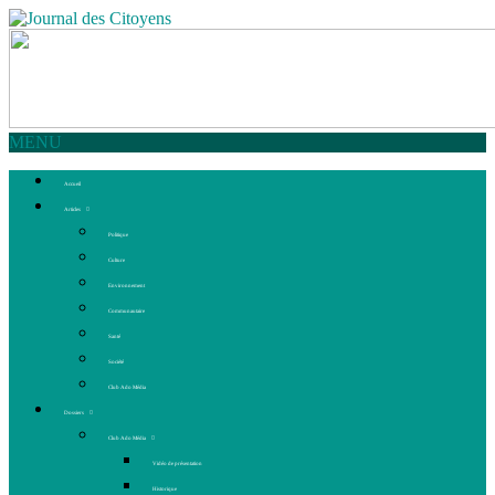
MENU
Accueil
Articles
Politique
Culture
Environnement
Communautaire
Santé
Société
Club Ado Média
Dossiers
Club Ado Média
Vidéo de présentation
Historique