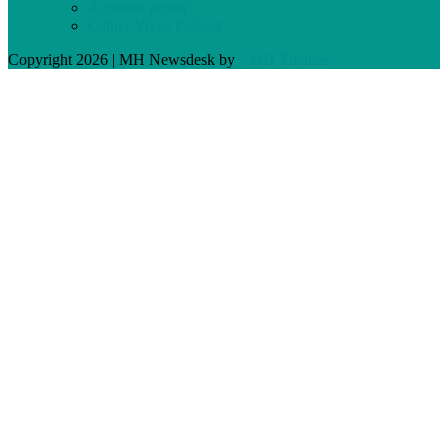
Archives papier
Cahier Vivez Prévost
Copyright 2026 | MH Newsdesk by
MH Themes