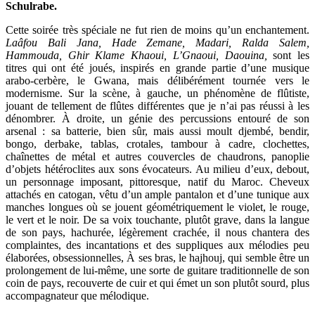
Schulrabe.
Cette soirée très spéciale ne fut rien de moins qu’un enchantement.
Laâfou Bali Jana, Hade Zemane, Madari, Ralda Salem,
Hammouda, Ghir Klame Khaoui, L’Gnaoui, Daouina,
sont les
titres qui ont été joués, inspirés en grande partie d’une musique
arabo-cerbère, le Gwana, mais délibérément tournée vers le
modernisme. Sur la scène, à gauche, un phénomène de flûtiste,
jouant de tellement de flûtes différentes que je n’ai pas réussi à les
dénombrer. À droite, un génie des percussions entouré de son
arsenal : sa batterie, bien sûr, mais aussi moult djembé, bendir,
bongo, derbake, tablas, crotales, tambour à cadre, clochettes,
chaînettes de métal et autres couvercles de chaudrons, panoplie
d’objets hétéroclites aux sons évocateurs. Au milieu d’eux, debout,
un personnage imposant, pittoresque, natif du Maroc. Cheveux
attachés en catogan, vêtu d’un ample pantalon et d’une tunique aux
manches longues où se jouent géométriquement le violet, le rouge,
le vert et le noir. De sa voix touchante, plutôt grave, dans la langue
de son pays, hachurée, légèrement crachée, il nous chantera des
complaintes, des incantations et des suppliques aux mélodies peu
élaborées, obsessionnelles, À ses bras, le hajhouj, qui semble être un
prolongement de lui-même, une sorte de guitare traditionnelle de son
coin de pays, recouverte de cuir et qui émet un son plutôt sourd, plus
accompagnateur que mélodique.