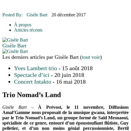
16 juillet 2026
|
Une Saint-Jean rassembleuse
16 juillet 2026
|
CULTURE
16 juillet 2026
|
POLITIQUE
Posted By:
Gisèle Bart
20 décembre 2017
16 juillet 2026
|
ENVIRONNEMENT
16 juillet 2026
|
COMMUNAUTAIRE
À propos
Articles récents
Gisèle Bart
Les derniers articles par Gisèle Bart
(
tout voir
)
Yves Lambert trio
- 15 août 2018
Spectacle d’ici
- 20 juin 2018
Concert Intakto
- 16 mai 2018
Trio Nomad’s Land
Gisèle Bart –
À Prévost, le 11 novembre, Diffusions
Amal’Gamme nous proposait de la musique gwana, interprétée
par le Trio Nomad’s Land, un groupe formé de Saïd Mesnaoui,
spécialiste de ce genre, entouré d’un époustouflant flûtiste, Guy
pelletier, et d’un non moins génial percussionniste, Bertil