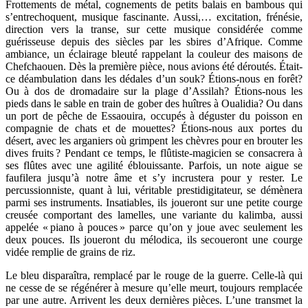
Frottements de métal, cognements de petits balais en bambous qui
s’entrechoquent, musique fascinante. Aussi,… excitation, frénésie,
direction vers la transe, sur cette musique considérée comme
guérisseuse depuis des siècles par les sbires d’Afrique. Comme
ambiance, un éclairage bleuté rappelant la couleur des maisons de
Chefchaouen. Dès la première pièce, nous avions été déroutés. Était-
ce déambulation dans les dédales d’un souk? Étions-nous en forêt?
Ou à dos de dromadaire sur la plage d’Assilah? Étions-nous les
pieds dans le sable en train de gober des huîtres à Oualidia? Ou dans
un port de pêche de Essaouira, occupés à déguster du poisson en
compagnie de chats et de mouettes? Étions-nous aux portes du
désert, avec les arganiers où grimpent les chèvres pour en brouter les
dives fruits ? Pendant ce temps, le flûtiste-magicien se consacrera à
ses flûtes avec une agilité éblouissante. Parfois, un note aigue se
faufilera jusqu’à notre âme et s’y incrustera pour y rester. Le
percussionniste, quant à lui, véritable prestidigitateur, se démènera
parmi ses instruments. Insatiables, ils joueront sur une petite courge
creusée comportant des lamelles, une variante du kalimba, aussi
appelée « piano à pouces » parce qu’on y joue avec seulement les
deux pouces. Ils joueront du mélodica, ils secoueront une courge
vidée remplie de grains de riz.
Le bleu disparaîtra, remplacé par le rouge de la guerre. Celle-là qui
ne cesse de se régénérer à mesure qu’elle meurt, toujours remplacée
par une autre. Arrivent les deux dernières pièces. L’une transmet la