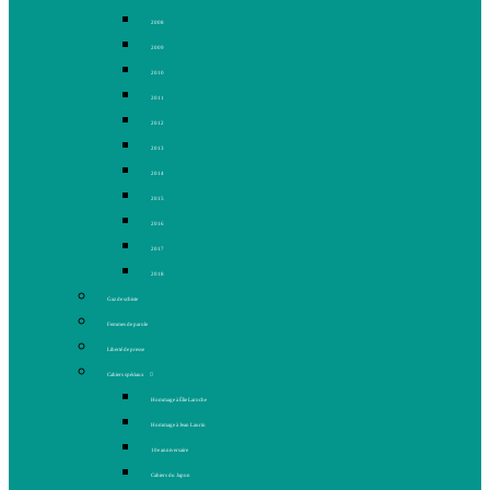
2008
2009
2010
2011
2012
2013
2014
2015
2016
2017
2018
Gaz de schiste
Femmes de parole
Liberté de presse
Cahiers spéciaux
Hommage à Élie Laroche
Hommage à Jean Laurin
10e anniversaire
Cahiers du Japon