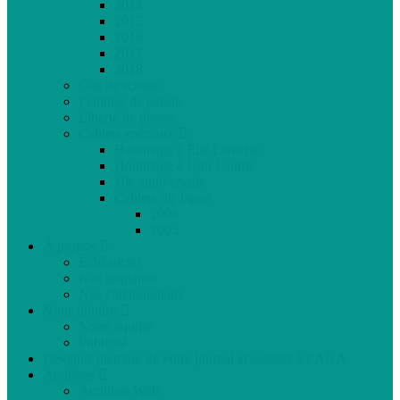
2014
2015
2016
2017
2018
Gaz de schiste
Femmes de parole
Liberté de presse
Cahiers spéciaux
Hommage à Élie Laroche
Hommage à Jean Laurin
10e anniversaire
Cahiers du Japon
2004
2005
À propos
Échéancier
Nos stagiaires
Nos collaborateurs
Nous joindre
Notre équipe
Publicité
Devenez membre de votre journal et assistez à l’AGA
Archives
Archives Web