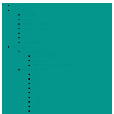
Accueil
Articles
Politique
Culture
Environnement
Communautaire
Santé
Société
Club Ado Média
Dossiers
Club Ado Média
Vidéo de présentation
Historique
Journal des jeunes citoyens
Rivière du Nord
2005
2006
2007
2008
2009
2010
2011
2012
2013