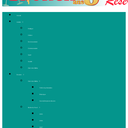
Accueil
Articles
Politique
Culture
Environnement
Communautaire
Santé
Société
Club Ado Média
Dossiers
Club Ado Média
Vidéo de présentation
Historique
Journal des jeunes citoyens
Rivière du Nord
2005
2006
2007