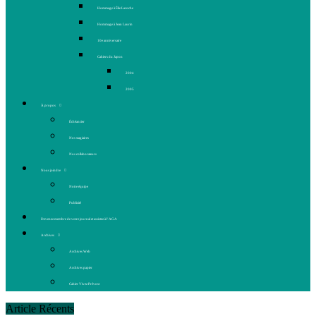
Hommage à Élie Laroche
Hommage à Jean Laurin
10e anniversaire
Cahiers du Japon
2004
2005
À propos
Échéancier
Nos stagiaires
Nos collaborateurs
Nous joindre
Notre équipe
Publicité
Devenez membre de votre journal et assistez à l’AGA
Archives
Archives Web
Archives papier
Cahier Vivez Prévost
Article Récents