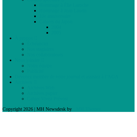
Hommage à Élie Laroche
Hommage à Jean Laurin
10e anniversaire
Cahiers du Japon
2004
2005
À propos
Échéancier
Nos stagiaires
Nos collaborateurs
Nous joindre
Notre équipe
Publicité
Devenez membre de votre journal et assistez à l’AGA
Archives
Archives Web
Archives papier
Cahier Vivez Prévost
Copyright 2026 | MH Newsdesk by
MH Themes