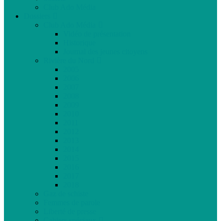
Club Ado Média
Dossiers
Club Ado Média
Vidéo de présentation
Historique
Journal des jeunes citoyens
Rivière du Nord
2005
2006
2007
2008
2009
2010
2011
2012
2013
2014
2015
2016
2017
2018
Gaz de schiste
Femmes de parole
Liberté de presse
Cahiers spéciaux