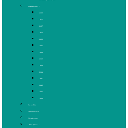
Rivière du Nord
2005
2006
2007
2008
2009
2010
2011
2012
2013
2014
2015
2016
2017
2018
Gaz de schiste
Femmes de parole
Liberté de presse
Cahiers spéciaux