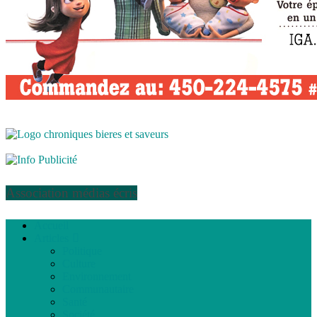
Association médias écris
Accueil
Articles
Politique
Culture
Environnement
Communautaire
Santé
Société