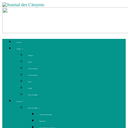
Accueil
Articles
Politique
Culture
Environnement
Communautaire
Santé
Société
Club Ado Média
Dossiers
Club Ado Média
Vidéo de présentation
Historique
Journal des jeunes citoyens