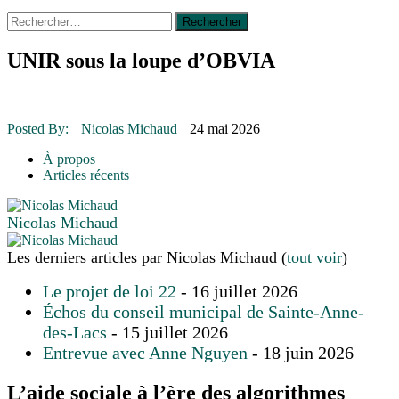
Rechercher :
14 octobre 2015
|
La course de boîtes à savon du club
Optimiste de Prévost
Le rendez-vous des bolides
UNIR sous la loupe d’OBVIA
30 juin 2015
|
Fantaisie et créativité en mode jeunesse
16 juillet 2026
|
Une Saint-Jean rassembleuse
16 juillet 2026
|
CULTURE
16 juillet 2026
|
POLITIQUE
Posted By:
Nicolas Michaud
24 mai 2026
16 juillet 2026
|
ENVIRONNEMENT
16 juillet 2026
|
COMMUNAUTAIRE
À propos
Articles récents
Nicolas Michaud
Les derniers articles par Nicolas Michaud
(
tout voir
)
Le projet de loi 22
- 16 juillet 2026
Échos du conseil municipal de Sainte-Anne-
des-Lacs
- 15 juillet 2026
Entrevue avec Anne Nguyen
- 18 juin 2026
L’aide sociale à l’ère des algorithmes