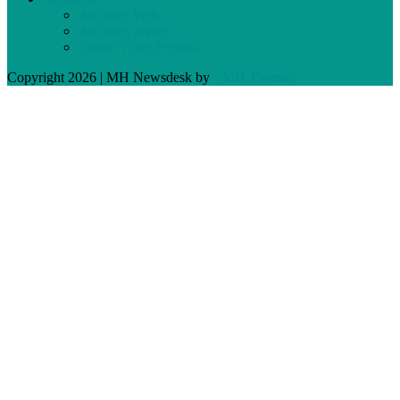
Archives Web
Archives papier
Cahier Vivez Prévost
Copyright 2026 | MH Newsdesk by
MH Themes