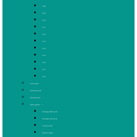
2008
2009
2010
2011
2012
2013
2014
2015
2016
2017
2018
Gaz de schiste
Femmes de parole
Liberté de presse
Cahiers spéciaux
Hommage à Élie Laroche
Hommage à Jean Laurin
10e anniversaire
Cahiers du Japon