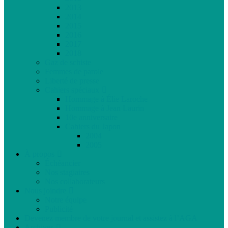
2013
2014
2015
2016
2017
2018
Gaz de schiste
Femmes de parole
Liberté de presse
Cahiers spéciaux
Hommage à Élie Laroche
Hommage à Jean Laurin
10e anniversaire
Cahiers du Japon
2004
2005
À propos
Échéancier
Nos stagiaires
Nos collaborateurs
Nous joindre
Notre équipe
Publicité
Devenez membre de votre journal et assistez à l’AGA
Archives