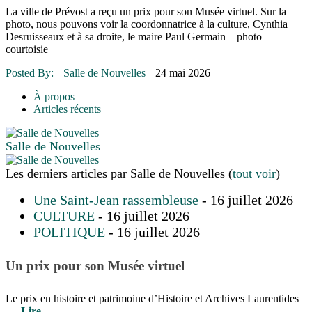
16 juillet 2026
|
Une Saint-Jean rassembleuse
La ville de Prévost a reçu un prix pour son Musée virtuel. Sur la
16 juillet 2026
|
CULTURE
photo, nous pouvons voir la coordonnatrice à la culture, Cynthia
16 juillet 2026
|
POLITIQUE
Desruisseaux et à sa droite, le maire Paul Germain – photo
16 juillet 2026
|
ENVIRONNEMENT
courtoisie
16 juillet 2026
|
COMMUNAUTAIRE
Posted By:
Salle de Nouvelles
24 mai 2026
À propos
Articles récents
Salle de Nouvelles
Les derniers articles par Salle de Nouvelles
(
tout voir
)
Une Saint-Jean rassembleuse
- 16 juillet 2026
CULTURE
- 16 juillet 2026
POLITIQUE
- 16 juillet 2026
Un prix pour son Musée virtuel
Le prix en histoire et patrimoine d’Histoire et Archives Laurentides
– Lire