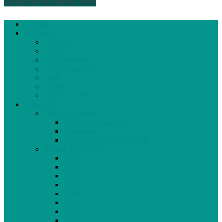
Association médias écris
Accueil
Articles
Politique
Culture
Environnement
Communautaire
Santé
Société
Club Ado Média
Dossiers
Club Ado Média
Vidéo de présentation
Historique
Journal des jeunes citoyens
Rivière du Nord
2005
2006
2007
2008
2009
2010
2011
2012