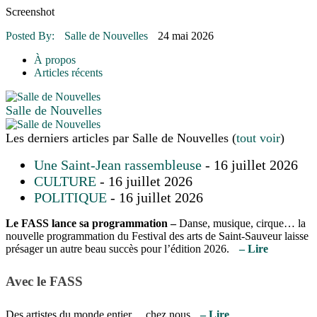
16 juillet 2026
|
Une Saint-Jean rassembleuse
Screenshot
16 juillet 2026
|
CULTURE
16 juillet 2026
|
POLITIQUE
Posted By:
Salle de Nouvelles
24 mai 2026
16 juillet 2026
|
ENVIRONNEMENT
16 juillet 2026
|
COMMUNAUTAIRE
À propos
Articles récents
Salle de Nouvelles
Les derniers articles par Salle de Nouvelles
(
tout voir
)
Une Saint-Jean rassembleuse
- 16 juillet 2026
CULTURE
- 16 juillet 2026
POLITIQUE
- 16 juillet 2026
Le FASS lance sa programmation
–
Danse, musique, cirque… la
nouvelle programmation du Festival des arts de Saint-Sauveur laisse
présager un autre beau succès pour l’édition 2026.
– Lire
Avec le FASS
Des artistes du monde entier… chez nous
– Lire