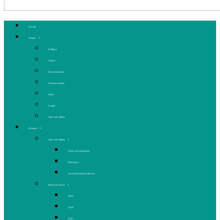
Accueil
Articles
Politique
Culture
Environnement
Communautaire
Santé
Société
Club Ado Média
Dossiers
Club Ado Média
Vidéo de présentation
Historique
Journal des jeunes citoyens
Rivière du Nord
2005
2006
2007