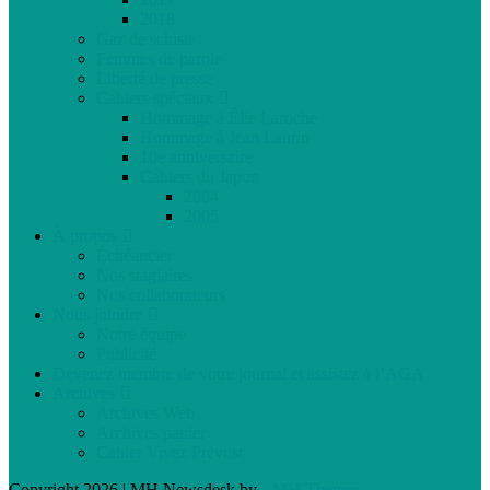
2018
Gaz de schiste
Femmes de parole
Liberté de presse
Cahiers spéciaux
Hommage à Élie Laroche
Hommage à Jean Laurin
10e anniversaire
Cahiers du Japon
2004
2005
À propos
Échéancier
Nos stagiaires
Nos collaborateurs
Nous joindre
Notre équipe
Publicité
Devenez membre de votre journal et assistez à l’AGA
Archives
Archives Web
Archives papier
Cahier Vivez Prévost
Copyright 2026 | MH Newsdesk by
MH Themes