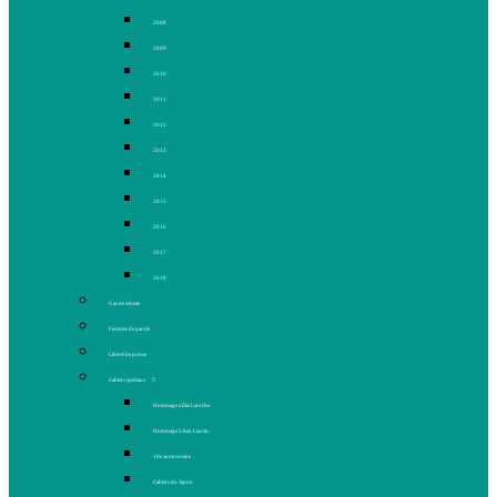
2008
2009
2010
2011
2012
2013
2014
2015
2016
2017
2018
Gaz de schiste
Femmes de parole
Liberté de presse
Cahiers spéciaux
Hommage à Élie Laroche
Hommage à Jean Laurin
10e anniversaire
Cahiers du Japon