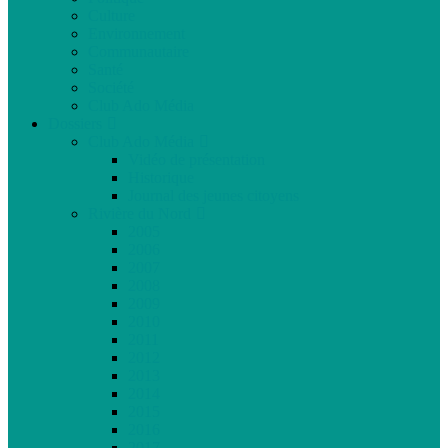
Culture
Environnement
Communautaire
Santé
Société
Club Ado Média
Dossiers
Club Ado Média
Vidéo de présentation
Historique
Journal des jeunes citoyens
Rivière du Nord
2005
2006
2007
2008
2009
2010
2011
2012
2013
2014
2015
2016
2017