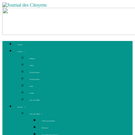
Accueil
Articles
Politique
Culture
Environnement
Communautaire
Santé
Société
Club Ado Média
Dossiers
Club Ado Média
Vidéo de présentation
Historique
Journal des jeunes citoyens