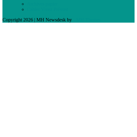
Archives papier
Cahier Vivez Prévost
Copyright 2026 | MH Newsdesk by
MH Themes