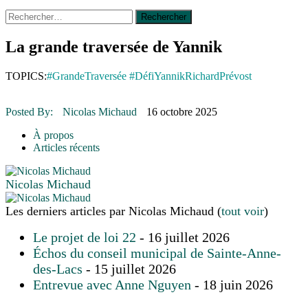
Rechercher :
14 octobre 2015
|
La course de boîtes à savon du club
Optimiste de Prévost
Le rendez-vous des bolides
La grande traversée de Yannik
30 juin 2015
|
Fantaisie et créativité en mode jeunesse
16 juillet 2026
|
Une Saint-Jean rassembleuse
TOPICS:
#GrandeTraversée #DéfiYannikRichard
Prévost
16 juillet 2026
|
CULTURE
16 juillet 2026
|
POLITIQUE
16 juillet 2026
|
ENVIRONNEMENT
Posted By:
Nicolas Michaud
16 octobre 2025
16 juillet 2026
|
COMMUNAUTAIRE
À propos
Articles récents
Nicolas Michaud
Les derniers articles par Nicolas Michaud
(
tout voir
)
Le projet de loi 22
- 16 juillet 2026
Échos du conseil municipal de Sainte-Anne-
des-Lacs
- 15 juillet 2026
Entrevue avec Anne Nguyen
- 18 juin 2026