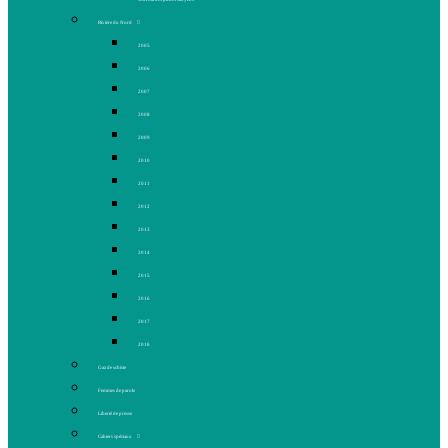
Rivière du Nord
2005
2006
2007
2008
2009
2010
2011
2012
2013
2014
2015
2016
2017
2018
Gaz de schiste
Femmes de parole
Liberté de presse
Cahiers spéciaux