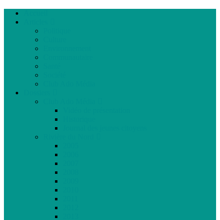
Accueil
Articles
Politique
Culture
Environnement
Communautaire
Santé
Société
Club Ado Média
Dossiers
Club Ado Média
Vidéo de présentation
Historique
Journal des jeunes citoyens
Rivière du Nord
2005
2006
2007
2008
2009
2010
2011
2012
2013