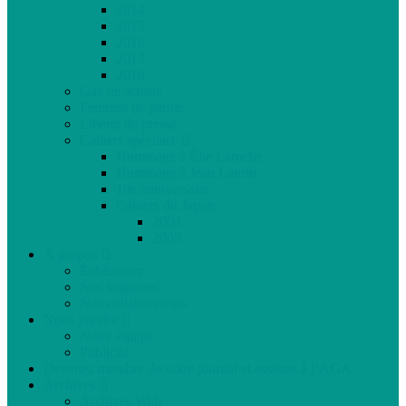
2014
2015
2016
2017
2018
Gaz de schiste
Femmes de parole
Liberté de presse
Cahiers spéciaux
Hommage à Élie Laroche
Hommage à Jean Laurin
10e anniversaire
Cahiers du Japon
2004
2005
À propos
Échéancier
Nos stagiaires
Nos collaborateurs
Nous joindre
Notre équipe
Publicité
Devenez membre de votre journal et assistez à l’AGA
Archives
Archives Web