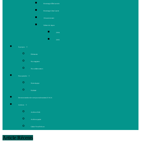
Hommage à Élie Laroche
Hommage à Jean Laurin
10e anniversaire
Cahiers du Japon
2004
2005
À propos
Échéancier
Nos stagiaires
Nos collaborateurs
Nous joindre
Notre équipe
Publicité
Devenez membre de votre journal et assistez à l’AGA
Archives
Archives Web
Archives papier
Cahier Vivez Prévost
Article Récents