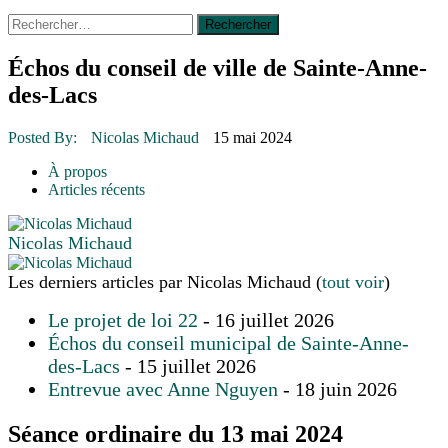
Rechercher :
14 octobre 2015
|
La course de boîtes à savon du club
Optimiste de Prévost
Le rendez-vous des bolides
Échos du conseil de ville de Sainte-Anne-
30 juin 2015
|
Fantaisie et créativité en mode jeunesse
des-Lacs
16 juillet 2026
|
Une Saint-Jean rassembleuse
16 juillet 2026
|
CULTURE
16 juillet 2026
|
POLITIQUE
Posted By:
Nicolas Michaud
15 mai 2024
16 juillet 2026
|
ENVIRONNEMENT
16 juillet 2026
|
COMMUNAUTAIRE
À propos
Articles récents
Nicolas Michaud
Les derniers articles par Nicolas Michaud
(
tout voir
)
Le projet de loi 22
- 16 juillet 2026
Échos du conseil municipal de Sainte-Anne-
des-Lacs
- 15 juillet 2026
Entrevue avec Anne Nguyen
- 18 juin 2026
Séance ordinaire du 13 mai 2024