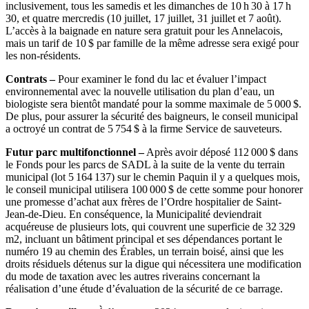
inclusivement, tous les samedis et les dimanches de 10 h 30 à 17 h
30, et quatre mercredis (10 juillet, 17 juillet, 31 juillet et 7 août).
L’accès à la baignade en nature sera gratuit pour les Annelacois,
mais un tarif de 10 $ par famille de la même adresse sera exigé pour
les non-résidents.
Contrats –
Pour examiner le fond du lac et évaluer l’impact
environnemental avec la nouvelle utilisation du plan d’eau, un
biologiste sera bientôt mandaté pour la somme maximale de 5 000 $.
De plus, pour assurer la sécurité des baigneurs, le conseil municipal
a octroyé un contrat de 5 754 $ à la firme Service de sauveteurs.
Futur parc multifonctionnel –
Après avoir déposé 112 000 $ dans
le Fonds pour les parcs de SADL à la suite de la vente du terrain
municipal (lot 5 164 137) sur le chemin Paquin il y a quelques mois,
le conseil municipal utilisera 100 000 $ de cette somme pour honorer
une promesse d’achat aux frères de l’Ordre hospitalier de Saint-
Jean-de-Dieu. En conséquence, la Municipalité deviendrait
acquéreuse de plusieurs lots, qui couvrent une superficie de 32 329
m2, incluant un bâtiment principal et ses dépendances portant le
numéro 19 au chemin des Érables, un terrain boisé, ainsi que les
droits résiduels détenus sur la digue qui nécessitera une modification
du mode de taxation avec les autres riverains concernant la
réalisation d’une étude d’évaluation de la sécurité de ce barrage.