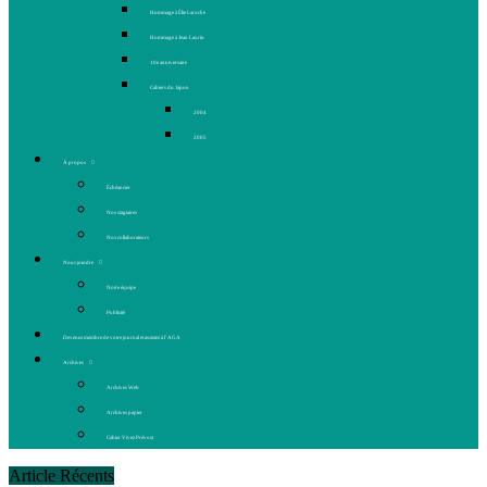
Hommage à Élie Laroche
Hommage à Jean Laurin
10e anniversaire
Cahiers du Japon
2004
2005
À propos
Échéancier
Nos stagiaires
Nos collaborateurs
Nous joindre
Notre équipe
Publicité
Devenez membre de votre journal et assistez à l’AGA
Archives
Archives Web
Archives papier
Cahier Vivez Prévost
Article Récents