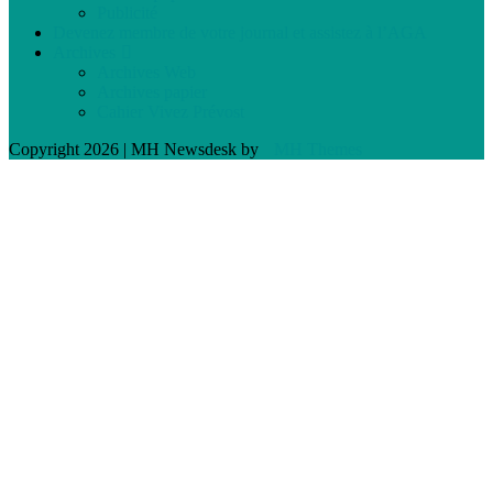
Publicité
Devenez membre de votre journal et assistez à l’AGA
Archives
Archives Web
Archives papier
Cahier Vivez Prévost
Copyright 2026 | MH Newsdesk by
MH Themes