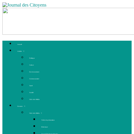
Accueil
Articles
Politique
Culture
Environnement
Communautaire
Santé
Société
Club Ado Média
Dossiers
Club Ado Média
Vidéo de présentation
Historique
Journal des jeunes citoyens