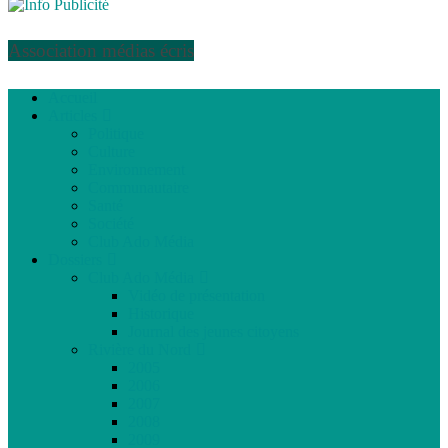
Association médias écris
Accueil
Articles
Politique
Culture
Environnement
Communautaire
Santé
Société
Club Ado Média
Dossiers
Club Ado Média
Vidéo de présentation
Historique
Journal des jeunes citoyens
Rivière du Nord
2005
2006
2007
2008
2009