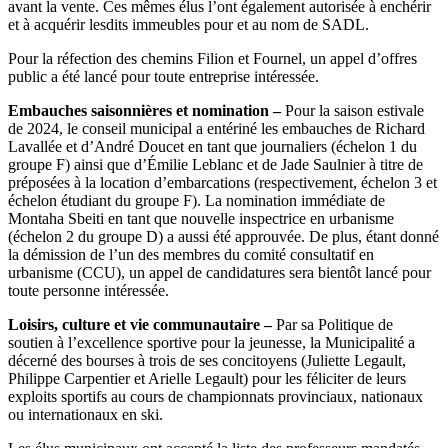
avant la vente. Ces mêmes élus l’ont également autorisée à enchérir
et à acquérir lesdits immeubles pour et au nom de SADL.
Pour la réfection des chemins Filion et Fournel, un appel d’offres
public a été lancé pour toute entreprise intéressée.
Embauches saisonnières et nomination –
Pour la saison estivale
de 2024, le conseil municipal a entériné les embauches de Richard
Lavallée et d’André Doucet en tant que journaliers (échelon 1 du
groupe F) ainsi que d’Émilie Leblanc et de Jade Saulnier à titre de
préposées à la location d’embarcations (respectivement, échelon 3 et
échelon étudiant du groupe F). La nomination immédiate de
Montaha Sbeiti en tant que nouvelle inspectrice en urbanisme
(échelon 2 du groupe D) a aussi été approuvée. De plus, étant donné
la démission de l’un des membres du comité consultatif en
urbanisme (CCU), un appel de candidatures sera bientôt lancé pour
toute personne intéressée.
Loisirs, culture et vie communautaire –
Par sa Politique de
soutien à l’excellence sportive pour la jeunesse, la Municipalité a
décerné des bourses à trois de ses concitoyens (Juliette Legault,
Philippe Carpentier et Arielle Legault) pour les féliciter de leurs
exploits sportifs au cours de championnats provinciaux, nationaux
ou internationaux en ski.