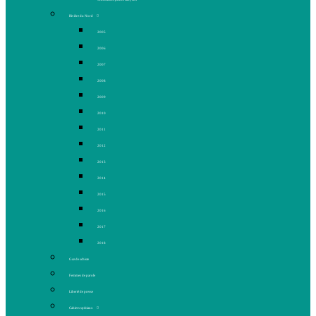
Rivière du Nord
2005
2006
2007
2008
2009
2010
2011
2012
2013
2014
2015
2016
2017
2018
Gaz de schiste
Femmes de parole
Liberté de presse
Cahiers spéciaux