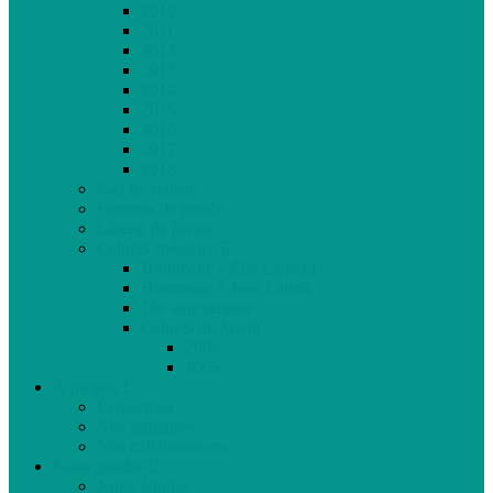
2010
2011
2012
2013
2014
2015
2016
2017
2018
Gaz de schiste
Femmes de parole
Liberté de presse
Cahiers spéciaux
Hommage à Élie Laroche
Hommage à Jean Laurin
10e anniversaire
Cahiers du Japon
2004
2005
À propos
Échéancier
Nos stagiaires
Nos collaborateurs
Nous joindre
Notre équipe