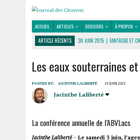
ACCUEIL
ARTICLES
DOSSIERS
À PROPOS
ARTICLE RÉCENTS
30 JUIN 2015
|
FANTAISIE ET C
16 JUILLET 2026
|
UNE SAINT-JEAN RASSEMBLEUSE
Les eaux souterraines et
16 JUILLET 2026
|
CULTURE
16 JUILLET 2026
|
POLITIQUE
16 JUILLET 2026
|
ENVIRONNEMENT
POSTED BY:
JACINTHE LALIBERTÉ
19 JUIN 2023
16 JUILLET 2026
|
COMMUNAUTAIRE
Jacinthe Laliberté
14 OCTOBRE 2015
|
LA COURSE DE BOÎTES À SAVON
LE RENDEZ-VOUS DES BOLIDES
La conférence annuelle de l’ABVLacs
Jacinthe Laliberté
– Le samedi 3 juin, l’age