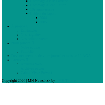
Hommage à Élie Laroche
Hommage à Jean Laurin
10e anniversaire
Cahiers du Japon
2004
2005
À propos
Échéancier
Nos stagiaires
Nos collaborateurs
Nous joindre
Notre équipe
Publicité
Devenez membre de votre journal et assistez à l’AGA
Archives
Archives Web
Archives papier
Cahier Vivez Prévost
Copyright 2026 | MH Newsdesk by
MH Themes