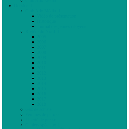
Club Ado Média
Dossiers
Club Ado Média
Vidéo de présentation
Historique
Journal des jeunes citoyens
Rivière du Nord
2005
2006
2007
2008
2009
2010
2011
2012
2013
2014
2015
2016
2017
2018
Gaz de schiste
Femmes de parole
Liberté de presse
Cahiers spéciaux