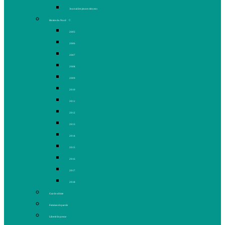
Journal des jeunes citoyens
Rivière du Nord
2005
2006
2007
2008
2009
2010
2011
2012
2013
2014
2015
2016
2017
2018
Gaz de schiste
Femmes de parole
Liberté de presse