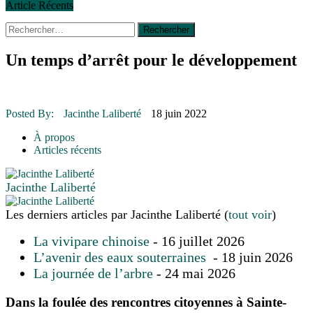
Article Récents
Rechercher :
30 juin 2015
|
Fantaisie et créativité en mode jeunesse
16 juillet 2026
|
Une Saint-Jean rassembleuse
16 juillet 2026
|
CULTURE
Un temps d’arrêt pour le développement
16 juillet 2026
|
POLITIQUE
16 juillet 2026
|
ENVIRONNEMENT
16 juillet 2026
|
COMMUNAUTAIRE
Posted By:
Jacinthe Laliberté
18 juin 2022
14 octobre 2015
|
La course de boîtes à savon du club Optimiste
de Prévost
À propos
Le rendez-vous des bolides
Articles récents
Jacinthe Laliberté
Les derniers articles par Jacinthe Laliberté
(
tout voir
)
La vivipare chinoise
- 16 juillet 2026
L’avenir des eaux souterraines
- 18 juin 2026
La journée de l’arbre
- 24 mai 2026
Dans la foulée des rencontres citoyennes à Sainte-