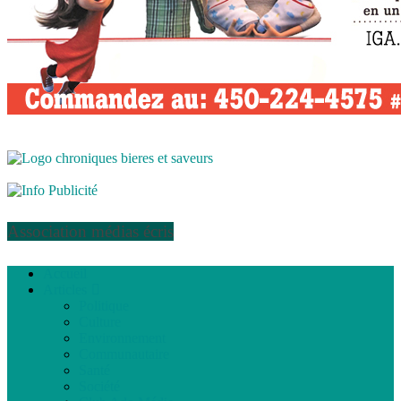
Association médias écris
Accueil
Articles
Politique
Culture
Environnement
Communautaire
Santé
Société