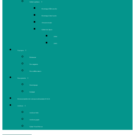
Cahiers spéciaux
Hommage à Élie Laroche
Hommage à Jean Laurin
10e anniversaire
Cahiers du Japon
2004
2005
À propos
Échéancier
Nos stagiaires
Nos collaborateurs
Nous joindre
Notre équipe
Publicité
Devenez membre de votre journal et assistez à l’AGA
Archives
Archives Web
Archives papier
Cahier Vivez Prévost