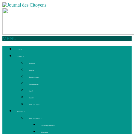
MENU
Accueil
Articles
Politique
Culture
Environnement
Communautaire
Santé
Société
Club Ado Média
Dossiers
Club Ado Média
Vidéo de présentation
Historique