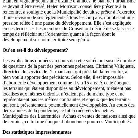
Étant en vigueur depuis une dizaine d’années, le plan de l’urbanisme
se devait d’être révisé. Helen Morrison, conseillère présente à la
rencontre, a souligné que la Municipalité devait se prêter à l’exercice
d’une révision de ses règlements à tous les cinq ans, nonobstant une
pression reliée à une pause du développement. Elle s’est expliquée
en ces termes : « Les membres du Conseil ont décidé de se laisser le
temps de réfléchir sur l’orientation quant à la façon dont le
développement sur notre territoire sera géré ».
Qu’en est-il du développement?
Les explications données au cours de cette soirée ont suscité nombre
de questions de la part des personnes présentes. Christine Valiquette,
directrice du service de l’Urbanisme, qui présidait la rencontre, a
bien voulu apporter des précisions. Selon elle, il est impossible
d’aborder le développement comme il y a 15 ans. À cette époque,
les terrains qui étaient disponibles au développement, n’étaient pas
localisés aux mêmes endroits, n’étaient pas du même type et ne
représentaient pas les mêmes contraintes et enjeux que les terrains
qui sont, présentement, potentiellement développables. Au cours des
deux années de la pandémie, ce fut la ruée vers les petites
Municipalités des Laurentides. Achats et ventes de maisons ainsi que
de terrains, ce fut une époque d’abondance pour ces Municipalités.
Des statistiques impressionnantes