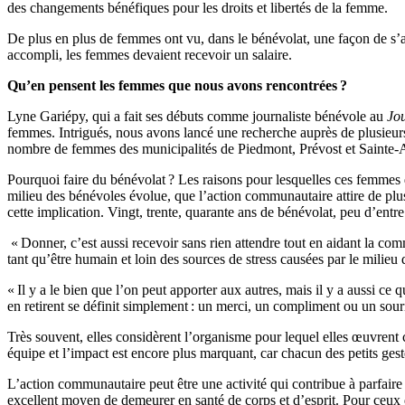
des changements bénéfiques pour les droits et libertés de la femme.
De plus en plus de femmes ont vu, dans le bénévolat, une façon de s’af
accompli, les femmes devaient recevoir un salaire.
Qu’en pensent les femmes que nous avons rencontrées ?
Lyne Gariépy, qui a fait ses débuts comme journaliste bénévole au
Jou
femmes. Intrigués, nous avons lancé une recherche auprès de plusieur
nombre de femmes des municipalités de Piedmont, Prévost et Sainte-A
Pourquoi faire du bénévolat ? Les raisons pour lesquelles ces femmes 
milieu des bénévoles évolue, que l’action communautaire attire de plus
cette implication. Vingt, trente, quarante ans de bénévolat, peu d’entre
« Donner, c’est aussi recevoir sans rien attendre tout en aidant la co
tant qu’être humain et loin des sources de stress causées par le milieu d
« Il y a le bien que l’on peut apporter aux autres, mais il y a aussi ce
en retirent se définit simplement : un merci, un compliment ou un sour
Très souvent, elles considèrent l’organisme pour lequel elles œuvrent
équipe et l’impact est encore plus marquant, car chacun des petits gest
L’action communautaire peut être une activité qui contribue à parfaire 
excellent moyen de demeurer en santé de corps et d’esprit. Pour ceux qu