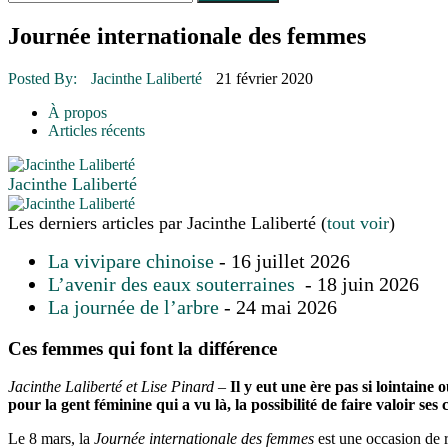
Le rendez-vous des bolides
30 juin 2015
|
Fantaisie et créativité en mode jeunesse
Journée internationale des femmes
16 juillet 2026
|
Une Saint-Jean rassembleuse
16 juillet 2026
|
CULTURE
Posted By:
Jacinthe Laliberté
21 février 2020
16 juillet 2026
|
POLITIQUE
16 juillet 2026
|
ENVIRONNEMENT
À propos
16 juillet 2026
|
COMMUNAUTAIRE
Articles récents
Jacinthe Laliberté
Les derniers articles par Jacinthe Laliberté
(
tout voir
)
La vivipare chinoise
- 16 juillet 2026
L’avenir des eaux souterraines
- 18 juin 2026
La journée de l’arbre
- 24 mai 2026
Ces femmes qui font la différence
Jacinthe Laliberté et Lise Pinard –
Il y eut une ère pas si lointain
pour la gent féminine qui a vu là, la possibilité de faire valoir s
Le 8 mars, la
Journée internationale des femmes
est une occasion de r