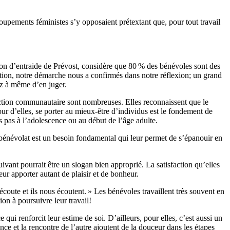
oupements féministes s’y opposaient prétextant que, pour tout travail
on d’entraide de Prévost, considère que 80 % des bénévoles sont des
tion, notre démarche nous a confirmés dans notre réflexion; un grand
ez à même d’en juger.
’action communautaire sont nombreuses. Elles reconnaissent que le
ur d’elles, se porter au mieux-être d’individus est le fondement de
ers pas à l’adolescence ou au début de l’âge adulte.
u bénévolat est un besoin fondamental qui leur permet de s’épanouir en
uivant pourrait être un slogan bien approprié. La satisfaction qu’elles
ur apporter autant de plaisir et de bonheur.
oute et ils nous écoutent. » Les bénévoles travaillent très souvent en
on à poursuivre leur travail!
ui renforcit leur estime de soi. D’ailleurs, pour elles, c’est aussi un
ce et la rencontre de l’autre ajoutent de la douceur dans les étapes