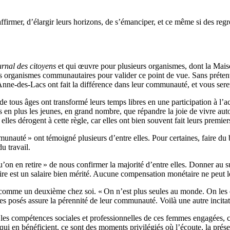
firmer, d’élargir leurs horizons, de s’émanciper, et ce même si des regr
rnal des citoyens
et qui œuvre pour plusieurs organismes, dont la Mais
s organismes communautaires pour valider ce point de vue. Sans préten
nne-des-Lacs ont fait la différence dans leur communauté, et vous ser
de tous âges ont transformé leurs temps libres en une participation à l
 en plus les jeunes, en grand nombre, que répandre la joie de vivre auto
 elles dérogent à cette règle, car elles ont bien souvent fait leurs premi
mmunauté » ont témoigné plusieurs d’entre elles. Pour certaines, faire d
u travail.
 qu’on en retire » de nous confirmer la majorité d’entre elles. Donner au s
ire est un salaire bien mérité. Aucune compensation monétaire ne peut le
 comme un deuxième chez soi. « On n’est plus seules au monde. On les éc
es posés assure la pérennité de leur communauté. Voilà une autre incitati
les compétences sociales et professionnelles de ces femmes engagées, ce q
i en bénéficient, ce sont des moments privilégiés où l’écoute, la présen