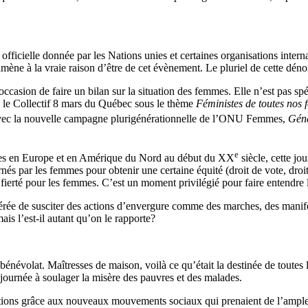
 officielle donnée par les Nations unies et certaines organisations intern
amène à la vraie raison d’être de cet évènement. Le pluriel de cette déno
ccasion de faire un bilan sur la situation des femmes. Elle n’est pas spé
on le Collectif 8 mars du Québec sous le thème
Féministes de toutes nos 
vec la nouvelle campagne plurigénérationnelle de l’ONU Femmes,
Géné
e
menées en Europe et en Amérique du Nord au début du XX
siècle, cette jou
par les femmes pour obtenir une certaine équité (droit de vote, droit et
fierté pour les femmes. C’est un moment privilégié pour faire entendre l
érée de susciter des actions d’envergure comme des marches, des manife
is l’est-il autant qu’on le rapporte?
névolat. Maîtresses de maison, voilà ce qu’était la destinée de toutes 
 journée à soulager la misère des pauvres et des malades.
ations grâce aux nouveaux mouvements sociaux qui prenaient de l’ampl