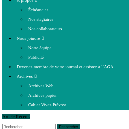
À propos
Échéancier
Nos stagiaires
Nos collaborateurs
Nous joindre
Notre équipe
Publicité
Devenez membre de votre journal et assistez à l’AGA
Archives
Archives Web
Archives papier
Cahier Vivez Prévost
Article Récents
Rechercher :
14 octobre 2015
|
La course de boîtes à savon du club Optimist