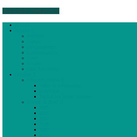
Association médias écris
Accueil
Articles
Politique
Culture
Environnement
Communautaire
Santé
Société
Club Ado Média
Dossiers
Club Ado Média
Vidéo de présentation
Historique
Journal des jeunes citoyens
Rivière du Nord
2005
2006
2007
2008
2009
2010