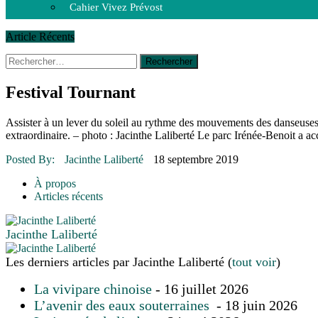
Cahier Vivez Prévost
Article Récents
Rechercher :
14 octobre 2015
|
La course de boîtes à savon du club Optimist
Le rendez-vous des bolides
30 juin 2015
|
Fantaisie et créativité en mode jeunesse
Festival Tournant
16 juillet 2026
|
Une Saint-Jean rassembleuse
16 juillet 2026
|
CULTURE
Assister à un lever du soleil au rythme des mouvements des danseuse
16 juillet 2026
|
POLITIQUE
extraordinaire. – photo : Jacinthe Laliberté Le parc Irénée-Benoit a acc
16 juillet 2026
|
ENVIRONNEMENT
16 juillet 2026
|
COMMUNAUTAIRE
Posted By:
Jacinthe Laliberté
18 septembre 2019
À propos
Articles récents
Jacinthe Laliberté
Les derniers articles par Jacinthe Laliberté
(
tout voir
)
La vivipare chinoise
- 16 juillet 2026
L’avenir des eaux souterraines
- 18 juin 2026