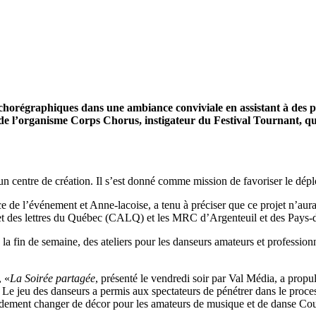
chorégraphiques dans une ambiance conviviale en assistant à des pre
me de l’organisme Corps Chorus, instigateur du Festival Tournant, 
n centre de création. Il s’est donné comme mission de favoriser le dép
e de l’événement et Anne-lacoise, a tenu à préciser que ce projet n’aur
s et des lettres du Québec (CALQ) et les MRC d’Argenteuil et des Pays-
e la fin de semaine, des ateliers pour les danseurs amateurs et professi
, «
La Soirée partagée
, présenté le vendredi soir par Val Média, a propu
Le jeu des danseurs a permis aux spectateurs de pénétrer dans le proces
idement changer de décor pour les amateurs de musique et de danse Coun