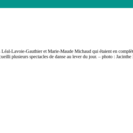
e de Prévost
s Léal-Lavoie-Gauthier et Marie-Maude Michaud qui étaient en complète
ueilli plusieurs spectacles de danse au lever du jour. – photo : Jacinthe 