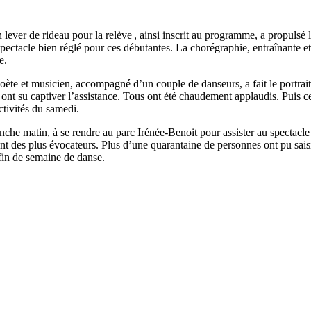
 lever de rideau pour la relève , ainsi inscrit au programme, a propulsé
ectacle bien réglé pour ces débutantes. La chorégraphie, entraînante et
e.
poète et musicien, accompagné d’un couple de danseurs, a fait le portrait 
ls ont su captiver l’assistance. Tous ont été chaudement applaudis. Puis
tivités du samedi.
manche matin, à se rendre au parc Irénée-Benoit pour assister au spectacl
t des plus évocateurs. Plus d’une quarantaine de personnes ont pu sais
 fin de semaine de danse.