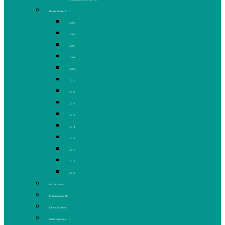
Rivière du Nord
2005
2006
2007
2008
2009
2010
2011
2012
2013
2014
2015
2016
2017
2018
Gaz de schiste
Femmes de parole
Liberté de presse
Cahiers spéciaux