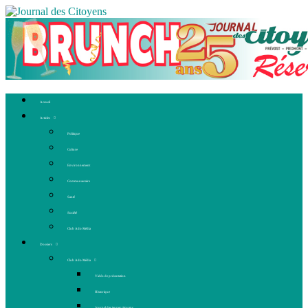
Accueil
Articles
Politique
Culture
Environnement
Communautaire
Santé
Société
Club Ado Média
Dossiers
Club Ado Média
Vidéo de présentation
Historique
Journal des jeunes citoyens