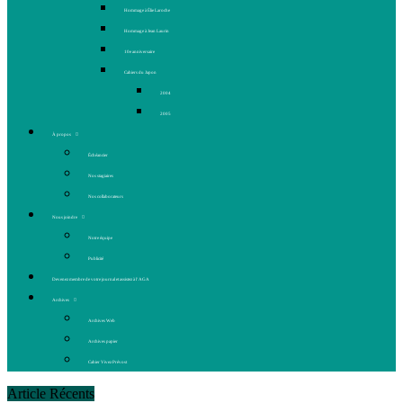
Hommage à Élie Laroche
Hommage à Jean Laurin
10e anniversaire
Cahiers du Japon
2004
2005
À propos
Échéancier
Nos stagiaires
Nos collaborateurs
Nous joindre
Notre équipe
Publicité
Devenez membre de votre journal et assistez à l’AGA
Archives
Archives Web
Archives papier
Cahier Vivez Prévost
Article Récents