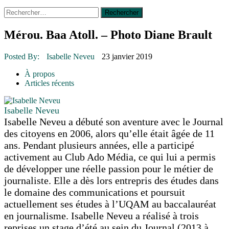
Rechercher :
14 octobre 2015
|
La course de boîtes à savon du club
Optimiste de Prévost
Le rendez-vous des bolides
Mérou. Baa Atoll. – Photo Diane Brault
30 juin 2015
|
Fantaisie et créativité en mode jeunesse
16 juillet 2026
|
Une Saint-Jean rassembleuse
Posted By:
Isabelle Neveu
23 janvier 2019
16 juillet 2026
|
CULTURE
16 juillet 2026
|
POLITIQUE
À propos
16 juillet 2026
|
ENVIRONNEMENT
Articles récents
16 juillet 2026
|
COMMUNAUTAIRE
Isabelle Neveu
Isabelle Neveu a débuté son aventure avec le Journal
des citoyens en 2006, alors qu’elle était âgée de 11
ans. Pendant plusieurs années, elle a participé
activement au Club Ado Média, ce qui lui a permis
de développer une réelle passion pour le métier de
journaliste. Elle a dès lors entrepris des études dans
le domaine des communications et poursuit
actuellement ses études à l’UQAM au baccalauréat
en journalisme. Isabelle Neveu a réalisé à trois
reprises un stage d’été au sein du Journal (2013 à