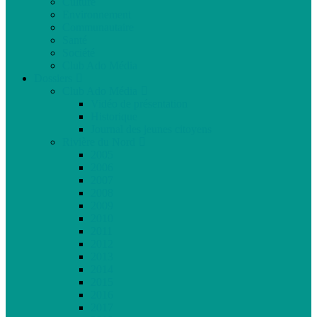
Culture
Environnement
Communautaire
Santé
Société
Club Ado Média
Dossiers
Club Ado Média
Vidéo de présentation
Historique
Journal des jeunes citoyens
Rivière du Nord
2005
2006
2007
2008
2009
2010
2011
2012
2013
2014
2015
2016
2017