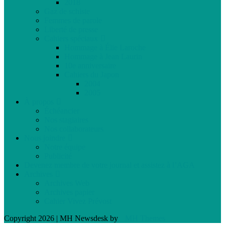
2018
Gaz de schiste
Femmes de parole
Liberté de presse
Cahiers spéciaux
Hommage à Élie Laroche
Hommage à Jean Laurin
10e anniversaire
Cahiers du Japon
2004
2005
À propos
Échéancier
Nos stagiaires
Nos collaborateurs
Nous joindre
Notre équipe
Publicité
Devenez membre de votre journal et assistez à l’AGA
Archives
Archives Web
Archives papier
Cahier Vivez Prévost
Copyright 2026 | MH Newsdesk by
MH Themes