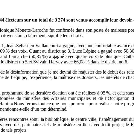
 électeurs sur un total de 3 274 sont venus accomplir leur devoir d
n et Monique Monette-Laroche fut confirmée dans son poste de mairesse
itoyens ont, clairement, signifié leur choix.
o 1, Jean-Sébastien Vaillancourt a gagné, avec une confortable avance d
09 % des voix. Quant au district no 3, Luce Lépine a gagné avec 50,30
mand Lamarche (50,85 %) a gagné avec quatre voix de plus que Catheri
 district no 5 et Sylvain Harvey avec 66,08 % dans le district no 6.
de la désinformation que je me devrai de réajuster dès le début des renc
de l’équipe, l’expérience, la maîtrise des dossiers, les intérêts de cha
 programme de sa dernière élection ont été réalisés à 95 %, et cela s
 données du ministère des Affaires municipales et de l’Occupation du
t. « Nous ferons tout ce que nous pourrons pour réaliser notre progra
 mentionne-t-elle d’un ton déterminé.
ières rencontres sont : la bibliothèque, le centre-ville, l’aménagement 
lés avec des partenaires tels le ministère en lien avec ledit projet,
de tels projets.