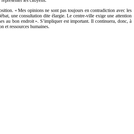
représenter les citoyens.
osition. « Mes opinions ne sont pas toujours en contradiction avec les
débat, une consultation dite élargie. Le centre-ville exige une attention
ises au bon endroit ». S’impliquer est important. Il continuera, donc, à
ion et ressources humaines.