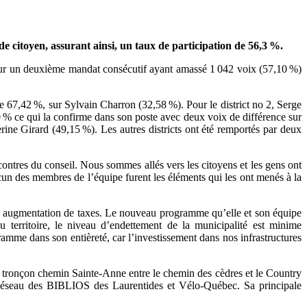
e citoyen, assurant ainsi, un taux de participation de 56,3 %.
 pour un deuxième mandat consécutif ayant amassé 1 042 voix (57,10 %)
e 67,42 %, sur Sylvain Charron (32,58 %). Pour le district no 2, Serge
 % ce qui la confirme dans son poste avec deux voix de différence sur
ne Girard (49,15 %). Les autres districts ont été remportés par deux
ontres du conseil. Nous sommes allés vers les citoyens et les gens ont
cun des membres de l’équipe furent les éléments qui les ont menés à la
ans augmentation de taxes. Le nouveau programme qu’elle et son équipe
 territoire, le niveau d’endettement de la municipalité est minime
mme dans son entièreté, car l’investissement dans nos infrastructures
du tronçon chemin Sainte-Anne entre le chemin des cèdres et le Country
 le Réseau des BIBLIOS des Laurentides et Vélo-Québec. Sa principale