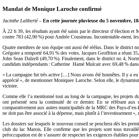
Mandat de Monique Laroche confirmé
Jacinthe Laliberté –
En cette journée pluvieuse du 5 novembre, 1844
À 22 h 39, les résultats ayant été saisis par le directeur d’électio
contre 783 (42,90 %) pour Andrée Cousineau. Incontestable-ment, les c
Quatre membres de son équipe ont aussi été réélus. Dans le district n
Grégoire a remporté 64,91 % des votes. Jacques Geoffrion a réuni 35,
John Sean Dalzell (49,70 %). Finalement, dans le district no 4, Nor
candidats indépendants : Catherine Hamé Mulcair avec 69,48 % dans le
« La campagne fut très active […] Nous avons été honnêtes. Il y a eu 
apprécié », de mentionner Moniquee Laroche. Selon elle, le dynamisme 
victoire.
Comme elle l’a mentionné tout au long de la campagne, les projets du
ont présenté sera la continuité de ce dernier. En se référant aux
comparativement aux autres municipalités de la MRC des Pays-d’en-Hau
ne doit pas être associé à la dépense, mais plutôt à l’investissement »,
Les dossiers sur lesquels le nouveau conseil se penchera dès les prem
club du lac Marois. Elle confirme que les projets sont tous travail
préoccupation est de s’assurer de respecter les exigences établies pour 