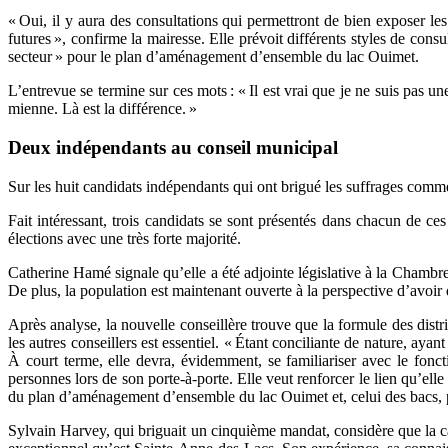
« Oui, il y aura des consultations qui permettront de bien exposer les 
futures », confirme la mairesse. Elle prévoit différents styles de con
secteur » pour le plan d’aménagement d’ensemble du lac Ouimet.
L’entrevue se termine sur ces mots : « Il est vrai que je ne suis pas u
mienne. Là est la différence. »
Deux indépendants au conseil municipal
Sur les huit candidats indépendants qui ont brigué les suffrages comm
Fait intéressant, trois candidats se sont présentés dans chacun de c
élections avec une très forte majorité.
Catherine Hamé signale qu’elle a été adjointe législative à la Chambr
De plus, la population est maintenant ouverte à la perspective d’avoir
Après analyse, la nouvelle conseillère trouve que la formule des distr
les autres conseillers est essentiel. « Étant conciliante de nature, ayan
À court terme, elle devra, évidemment, se familiariser avec le fonc
personnes lors de son porte-à-porte. Elle veut renforcer le lien qu’elle
du plan d’aménagement d’ensemble du lac Ouimet et, celui des bacs, pou
Sylvain Harvey, qui briguait un cinquième mandat, considère que la c