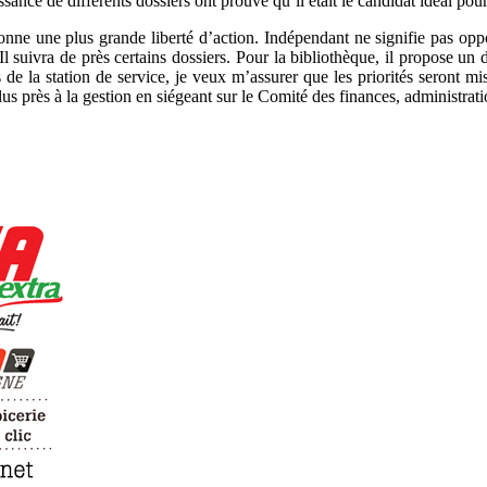
nce de différents dossiers ont prouvé qu’il était le candidat idéal pour 
donne une plus grande liberté d’action. Indépendant ne signifie pas opp
Il suivra de près certains dossiers. Pour la bibliothèque, il propose un 
is de la station de service, je veux m’assurer que les priorités seront m
lus près à la gestion en siégeant sur le Comité des finances, administrat