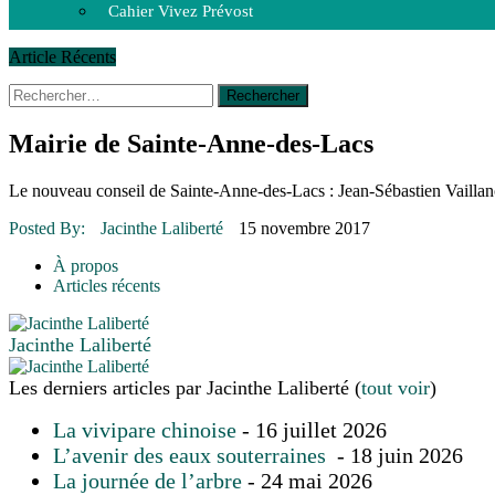
Cahier Vivez Prévost
Article Récents
Rechercher :
14 octobre 2015
|
La course de boîtes à savon du club Optimist
Le rendez-vous des bolides
30 juin 2015
|
Fantaisie et créativité en mode jeunesse
Mairie de Sainte-Anne-des-Lacs
16 juillet 2026
|
Une Saint-Jean rassembleuse
16 juillet 2026
|
CULTURE
Le nouveau conseil de Sainte-Anne-des-Lacs : Jean-Sébastien Vail
16 juillet 2026
|
POLITIQUE
16 juillet 2026
|
ENVIRONNEMENT
Posted By:
Jacinthe Laliberté
15 novembre 2017
16 juillet 2026
|
COMMUNAUTAIRE
À propos
Articles récents
Jacinthe Laliberté
Les derniers articles par Jacinthe Laliberté
(
tout voir
)
La vivipare chinoise
- 16 juillet 2026
L’avenir des eaux souterraines
- 18 juin 2026
La journée de l’arbre
- 24 mai 2026