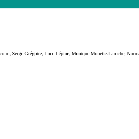
e de Prévost
lancourt, Serge Grégoire, Luce Lépine, Monique Monette-Laroche, Nor