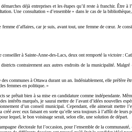
démarches déjà entreprises et les étapes qu’il reste à franchir. Être à 
sultation. Une consultation « d’ensemble » dans le cas de la bibliothèque
ne femme d’affaires, car je suis, avant tout, une femme de cœur. Je consi
e conseiller à Sainte-Anne-des-Lacs, deux ont remporté la victoire : Cat
es districts contrairement aux autres endroits de la municipalité. Mal
e des communes à Ottawa durant un an. Indéniablement, elle préfère être 
 des femmes en politique. »
icts se prêtait bien à sa mise en candidature comme indépendante. Même 
t des intérêts marqués, je saurai mettre de l’avant d’idées nouvelles espér
tionnement d’un conseil municipal. Cependant, elle aimerait mettre l
 a créé avec eux faisant en sorte qu’elle sera toujours à l’affût de leur
r lequel, le bon voisinage serait, selon elle, une solution de départ.
ampagne électorale fut l’occasion, pour l’ensemble de la communauté, de