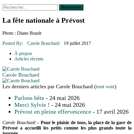
Rechercher :
14 octobre 2015
|
La course de boîtes à savon du club
Optimiste de Prévost
Le rendez-vous des bolides
La fête nationale à Prévost
30 juin 2015
|
Fantaisie et créativité en mode jeunesse
16 juillet 2026
|
Une Saint-Jean rassembleuse
Photo : Diane Brault
16 juillet 2026
|
CULTURE
16 juillet 2026
|
POLITIQUE
Posted By:
Carole Bouchard
19 juillet 2017
16 juillet 2026
|
ENVIRONNEMENT
16 juillet 2026
|
COMMUNAUTAIRE
À propos
Articles récents
Carole Bouchard
Les derniers articles par Carole Bouchard
(
tout voir
)
Parlons bête
- 24 mai 2026
Merci Sylvie !
- 24 mai 2026
Prévost en pleine effervescence
- 17 avril 2026
Carole Bouchard –
Pour le plaisir de tous, la place de la gare de
Prévost a accueilli les petits comme les plus grands toute la
journée.