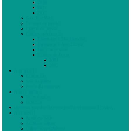
2016
2017
2018
Gaz de schiste
Femmes de parole
Liberté de presse
Cahiers spéciaux
Hommage à Élie Laroche
Hommage à Jean Laurin
10e anniversaire
Cahiers du Japon
2004
2005
À propos
Échéancier
Nos stagiaires
Nos collaborateurs
Nous joindre
Notre équipe
Publicité
Devenez membre de votre journal et assistez à l’AGA
Archives
Archives Web
Archives papier
Cahier Vivez Prévost