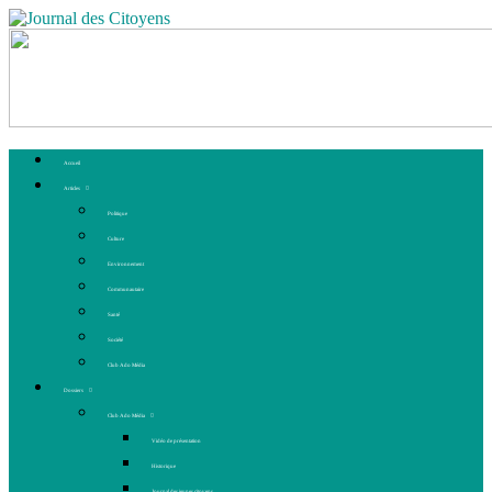
Accueil
Articles
Politique
Culture
Environnement
Communautaire
Santé
Société
Club Ado Média
Dossiers
Club Ado Média
Vidéo de présentation
Historique
Journal des jeunes citoyens