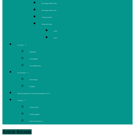
Hommage à Élie Laroche
Hommage à Jean Laurin
10e anniversaire
Cahiers du Japon
2004
2005
À propos
Échéancier
Nos stagiaires
Nos collaborateurs
Nous joindre
Notre équipe
Publicité
Devenez membre de votre journal et assistez à l’AGA
Archives
Archives Web
Archives papier
Cahier Vivez Prévost
Article Récents