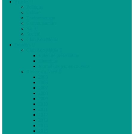
Articles
Politique
Culture
Environnement
Communautaire
Santé
Société
Club Ado Média
Dossiers
Club Ado Média
Vidéo de présentation
Historique
Journal des jeunes citoyens
Rivière du Nord
2005
2006
2007
2008
2009
2010
2011
2012
2013
2014
2015