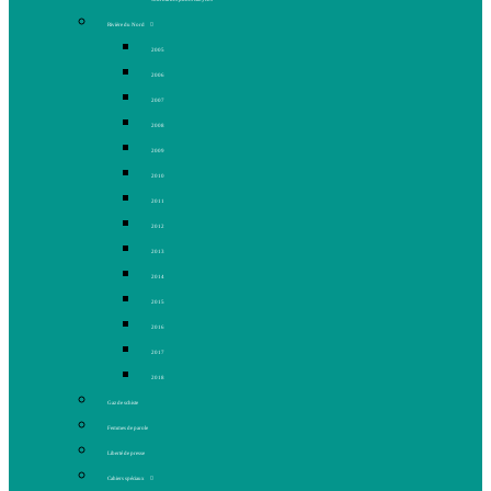
Rivière du Nord
2005
2006
2007
2008
2009
2010
2011
2012
2013
2014
2015
2016
2017
2018
Gaz de schiste
Femmes de parole
Liberté de presse
Cahiers spéciaux