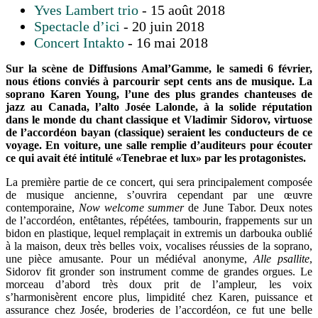
Yves Lambert trio
- 15 août 2018
Spectacle d’ici
- 20 juin 2018
Concert Intakto
- 16 mai 2018
Sur la scène de Diffusions Amal’Gamme, le samedi 6 février,
nous étions conviés à parcourir sept cents ans de musique. La
soprano Karen Young, l’une des plus grandes chanteuses de
jazz au Canada, l’alto Josée Lalonde, à la solide réputation
dans le monde du chant classique et Vladimir Sidorov, virtuose
de l’accordéon bayan (classique) seraient les conducteurs de ce
voyage. En voiture, une salle remplie d’auditeurs pour écouter
ce qui avait été intitulé «Tenebrae et lux» par les protagonistes.
La première partie de ce concert, qui sera principalement composée
de musique ancienne, s’ouvrira cependant par une œuvre
contemporaine,
Now welcome summer
de June Tabor. Deux notes
de l’accordéon, entêtantes, répétées, tambourin, frappements sur un
bidon en plastique, lequel remplaçait in extremis un darbouka oublié
à la maison, deux très belles voix, vocalises réussies de la soprano,
une pièce amusante. Pour un médiéval anonyme,
Alle psallite
,
Sidorov fit gronder son instrument comme de grandes orgues. Le
morceau d’abord très doux prit de l’ampleur, les voix
s’harmonisèrent encore plus, limpidité chez Karen, puissance et
assurance chez Josée, broderies de l’accordéon, ce fut une belle