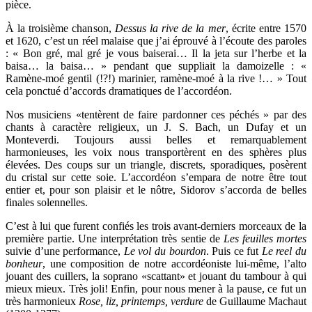
pièce.
À la troisième chanson,
Dessus la rive de la mer
, écrite entre 1570
et 1620, c’est un réel malaise que j’ai éprouvé à l’écoute des paroles
: « Bon gré, mal gré je vous baiserai… Il la jeta sur l’herbe et la
baisa… la baisa… » pendant que suppliait la damoizelle : «
Ramène-moé gentil (!?!) marinier, ramène-moé à la rive !… » Tout
cela ponctué d’accords dramatiques de l’accordéon.
Nos musiciens «tentèrent de faire pardonner ces péchés » par des
chants à caractère religieux, un J. S. Bach, un Dufay et un
Monteverdi. Toujours aussi belles et remarquablement
harmonieuses, les voix nous transportèrent en des sphères plus
élevées. Des coups sur un triangle, discrets, sporadiques, posèrent
du cristal sur cette soie. L’accordéon s’empara de notre être tout
entier et, pour son plaisir et le nôtre, Sidorov s’accorda de belles
finales solennelles.
C’est à lui que furent confiés les trois avant-derniers morceaux de la
première partie. Une interprétation très sentie de
Les feuilles mortes
suivie d’une performance,
Le vol du bourdon
. Puis ce fut
Le reel du
bonheur
, une composition de notre accordéoniste lui-même, l’alto
jouant des cuillers, la soprano «scattant» et jouant du tambour à qui
mieux mieux. Très joli! Enfin, pour nous mener à la pause, ce fut un
très harmonieux
Rose, liz, printemps, verdure
de Guillaume Machaut