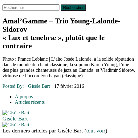
Rechercher :
14 octobre 2015
|
La course de boîtes à savon du club
Optimiste de Prévost
Le rendez-vous des bolides
Amal’Gamme – Trio Young-Lalonde-
30 juin 2015
|
Fantaisie et créativité en mode jeunesse
Sidorov
16 juillet 2026
|
Une Saint-Jean rassembleuse
16 juillet 2026
|
CULTURE
« Lux et tenebræ », plutôt que le
16 juillet 2026
|
POLITIQUE
contraire
16 juillet 2026
|
ENVIRONNEMENT
16 juillet 2026
|
COMMUNAUTAIRE
Photo : France Leblanc | L’alto Josée Lalonde, à la solide réputation
dans le monde du chant classique, la soprano Karen Young, l’une
des plus grandes chanteuses de jazz au Canada, et Vladimir Sidorov,
virtuose de l’accordéon bayan (classique)
Posted By:
Gisèle Bart
17 février 2016
À propos
Articles récents
Gisèle Bart
Les derniers articles par Gisèle Bart
(
tout voir
)