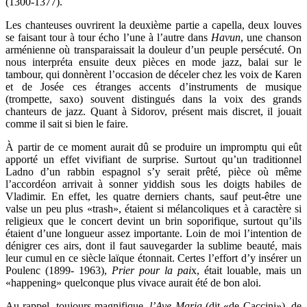
(1300-1377).
Les chanteuses ouvrirent la deuxième partie a capella, deux louves
se faisant tour à tour écho l’une à l’autre dans
Havun
, une chanson
arménienne où transparaissait la douleur d’un peuple persécuté. On
nous interpréta ensuite deux pièces en mode jazz, balai sur le
tambour, qui donnèrent l’occasion de déceler chez les voix de Karen
et de Josée ces étranges accents d’instruments de musique
(trompette, saxo) souvent distingués dans la voix des grands
chanteurs de jazz. Quant à Sidorov, présent mais discret, il jouait
comme il sait si bien le faire.
À partir de ce moment aurait dû se produire un impromptu qui eût
apporté un effet vivifiant de surprise. Surtout qu’un traditionnel
Ladno d’un rabbin espagnol s’y serait prêté, pièce où même
l’accordéon arrivait à sonner yiddish sous les doigts habiles de
Vladimir. En effet, les quatre derniers chants, sauf peut-être une
valse un peu plus «trash», étaient si mélancoliques et à caractère si
religieux que le concert devint un brin soporifique, surtout qu’ils
étaient d’une longueur assez importante. Loin de moi l’intention de
dénigrer ces airs, dont il faut sauvegarder la sublime beauté, mais
leur cumul en ce siècle laïque étonnait. Certes l’effort d’y insérer un
Poulenc (1899- 1963),
Prier pour la pai
x, était louable, mais un
«happening» quelconque plus vivace aurait été de bon aloi.
Au rappel, toujours magnifique,
l’Ave Maria
(dit «de Caccini»), de