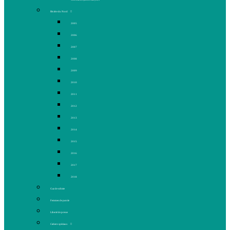
Rivière du Nord
2005
2006
2007
2008
2009
2010
2011
2012
2013
2014
2015
2016
2017
2018
Gaz de schiste
Femmes de parole
Liberté de presse
Cahiers spéciaux