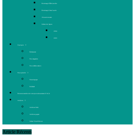
Hommage à Élie Laroche
Hommage à Jean Laurin
10e anniversaire
Cahiers du Japon
2004
2005
À propos
Échéancier
Nos stagiaires
Nos collaborateurs
Nous joindre
Notre équipe
Publicité
Devenez membre de votre journal et assistez à l’AGA
Archives
Archives Web
Archives papier
Cahier Vivez Prévost
Article Récents