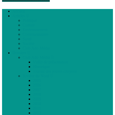
Accueil
Articles
Politique
Culture
Environnement
Communautaire
Santé
Société
Club Ado Média
Dossiers
Club Ado Média
Vidéo de présentation
Historique
Journal des jeunes citoyens
Rivière du Nord
2005
2006
2007
2008
2009
2010
2011
2012