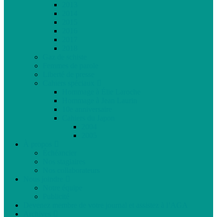
2013
2014
2015
2016
2017
2018
Gaz de schiste
Femmes de parole
Liberté de presse
Cahiers spéciaux
Hommage à Élie Laroche
Hommage à Jean Laurin
10e anniversaire
Cahiers du Japon
2004
2005
À propos
Échéancier
Nos stagiaires
Nos collaborateurs
Nous joindre
Notre équipe
Publicité
Devenez membre de votre journal et assistez à l’AGA
Archives