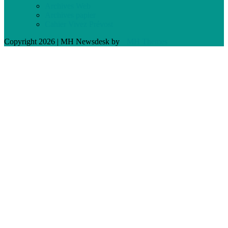
Archives Web
Archives papier
Cahier Vivez Prévost
Copyright 2026 | MH Newsdesk by
MH Themes