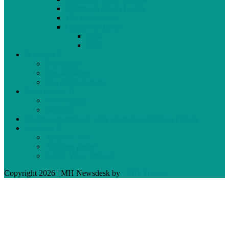
Hommage à Jean Laurin
10e anniversaire
Cahiers du Japon
2004
2005
À propos
Échéancier
Nos stagiaires
Nos collaborateurs
Nous joindre
Notre équipe
Publicité
Devenez membre de votre journal et assistez à l’AGA
Archives
Archives Web
Archives papier
Cahier Vivez Prévost
Copyright 2026 | MH Newsdesk by
MH Themes