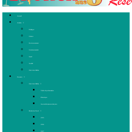
Accueil
Articles
Politique
Culture
Environnement
Communautaire
Santé
Société
Club Ado Média
Dossiers
Club Ado Média
Vidéo de présentation
Historique
Journal des jeunes citoyens
Rivière du Nord
2005
2006
2007