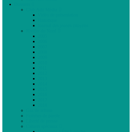
Dossiers
Club Ado Média
Vidéo de présentation
Historique
Journal des jeunes citoyens
Rivière du Nord
2005
2006
2007
2008
2009
2010
2011
2012
2013
2014
2015
2016
2017
2018
Gaz de schiste
Femmes de parole
Liberté de presse
Cahiers spéciaux
Hommage à Élie Laroche