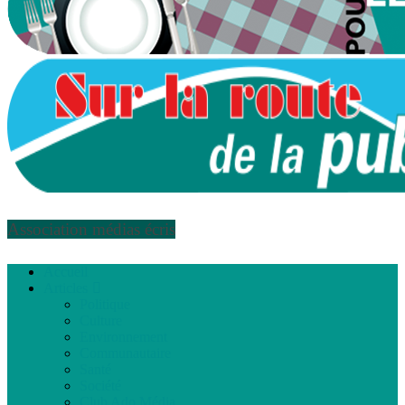
Association médias écris
Accueil
Articles
Politique
Culture
Environnement
Communautaire
Santé
Société
Club Ado Média