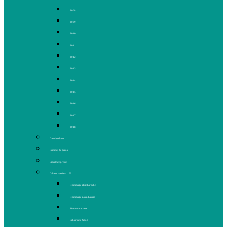
2008
2009
2010
2011
2012
2013
2014
2015
2016
2017
2018
Gaz de schiste
Femmes de parole
Liberté de presse
Cahiers spéciaux
Hommage à Élie Laroche
Hommage à Jean Laurin
10e anniversaire
Cahiers du Japon