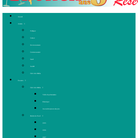
Accueil
Articles
Politique
Culture
Environnement
Communautaire
Santé
Société
Club Ado Média
Dossiers
Club Ado Média
Vidéo de présentation
Historique
Journal des jeunes citoyens
Rivière du Nord
2005
2006
2007