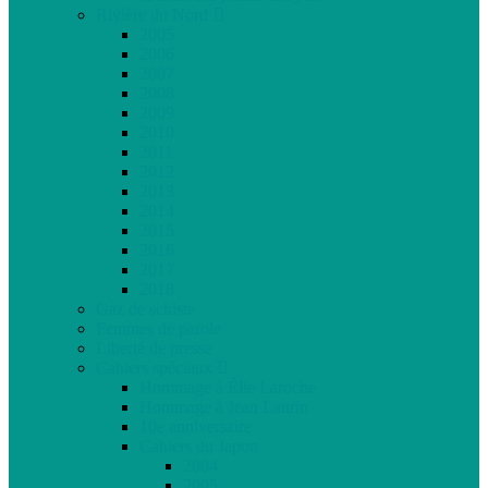
Rivière du Nord
2005
2006
2007
2008
2009
2010
2011
2012
2013
2014
2015
2016
2017
2018
Gaz de schiste
Femmes de parole
Liberté de presse
Cahiers spéciaux
Hommage à Élie Laroche
Hommage à Jean Laurin
10e anniversaire
Cahiers du Japon
2004
2005