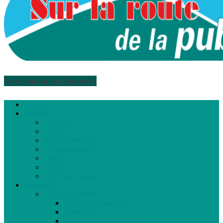
Association médias écris
Accueil
Articles
Politique
Culture
Environnement
Communautaire
Santé
Société
Club Ado Média
Dossiers
Club Ado Média
Vidéo de présentation
Historique
Journal des jeunes citoyens