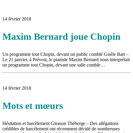
16 juillet 2026
|
Une Saint-Jean rassembleuse
16 juillet 2026
|
CULTURE
16 juillet 2026
|
POLITIQUE
16 juillet 2026
|
ENVIRONNEMENT
14 février 2018
16 juillet 2026
|
COMMUNAUTAIRE
Maxim Bernard joue Chopin
Un programme tout Chopin, devant un public comblé Gisèle Bart –
Le 21 janvier, à Prévost, le pianiste Maxim Bernard nous interprétait
un programme tout Chopin, devant une salle comble…
14 février 2018
Mots et mœurs
Hésitation et harcèlement Gleason Théberge – Des allégations
crédibles de harcèlement ont récemment décidé de nombreuses