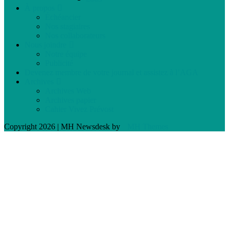
À propos
Échéancier
Nos stagiaires
Nos collaborateurs
Nous joindre
Notre équipe
Publicité
Devenez membre de votre journal et assistez à l’AGA
Archives
Archives Web
Archives papier
Cahier Vivez Prévost
Copyright 2026 | MH Newsdesk by
MH Themes