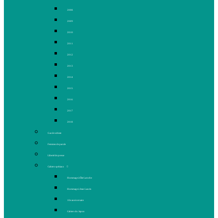
2008
2009
2010
2011
2012
2013
2014
2015
2016
2017
2018
Gaz de schiste
Femmes de parole
Liberté de presse
Cahiers spéciaux
Hommage à Élie Laroche
Hommage à Jean Laurin
10e anniversaire
Cahiers du Japon