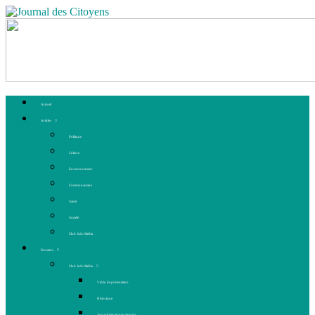
Accueil
Articles
Politique
Culture
Environnement
Communautaire
Santé
Société
Club Ado Média
Dossiers
Club Ado Média
Vidéo de présentation
Historique
Journal des jeunes citoyens