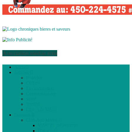
Association médias écris
Accueil
Articles
Politique
Culture
Environnement
Communautaire
Santé
Société
Club Ado Média
Dossiers
Club Ado Média
Vidéo de présentation
Historique