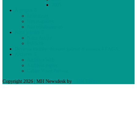
2005
À propos
Échéancier
Nos stagiaires
Nos collaborateurs
Nous joindre
Notre équipe
Publicité
Devenez membre de votre journal et assistez à l’AGA
Archives
Archives Web
Archives papier
Cahier Vivez Prévost
Copyright 2026 | MH Newsdesk by
MH Themes