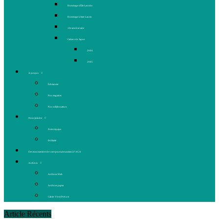
Hommage à Élie Laroche
Hommage à Jean Laurin
10e anniversaire
Cahiers du Japon
2004
2005
À propos
Échéancier
Nos stagiaires
Nos collaborateurs
Nous joindre
Notre équipe
Publicité
Devenez membre de votre journal et assistez à l’AGA
Archives
Archives Web
Archives papier
Cahier Vivez Prévost
Article Récents