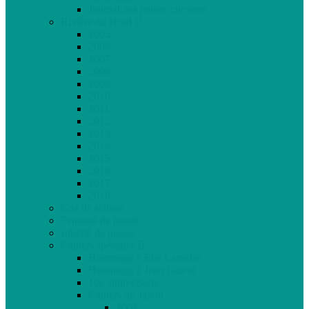
Journal des jeunes citoyens
Rivière du Nord
2005
2006
2007
2008
2009
2010
2011
2012
2013
2014
2015
2016
2017
2018
Gaz de schiste
Femmes de parole
Liberté de presse
Cahiers spéciaux
Hommage à Élie Laroche
Hommage à Jean Laurin
10e anniversaire
Cahiers du Japon
2004