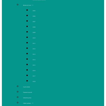
Rivière du Nord
2005
2006
2007
2008
2009
2010
2011
2012
2013
2014
2015
2016
2017
2018
Gaz de schiste
Femmes de parole
Liberté de presse
Cahiers spéciaux