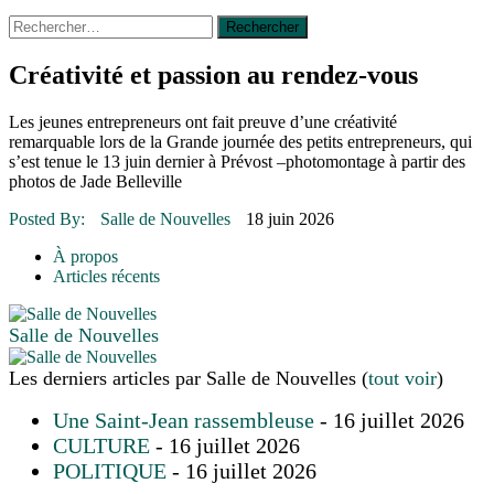
Rechercher :
14 octobre 2015
|
La course de boîtes à savon du club
Optimiste de Prévost
Le rendez-vous des bolides
Créativité et passion au rendez-vous
30 juin 2015
|
Fantaisie et créativité en mode jeunesse
16 juillet 2026
|
Une Saint-Jean rassembleuse
Les jeunes entrepreneurs ont fait preuve d’une créativité
16 juillet 2026
|
CULTURE
remarquable lors de la Grande journée des petits entrepreneurs, qui
16 juillet 2026
|
POLITIQUE
s’est tenue le 13 juin dernier à Prévost –photomontage à partir des
16 juillet 2026
|
ENVIRONNEMENT
photos de Jade Belleville
16 juillet 2026
|
COMMUNAUTAIRE
Posted By:
Salle de Nouvelles
18 juin 2026
À propos
Articles récents
Salle de Nouvelles
Les derniers articles par Salle de Nouvelles
(
tout voir
)
Une Saint-Jean rassembleuse
- 16 juillet 2026
CULTURE
- 16 juillet 2026
POLITIQUE
- 16 juillet 2026