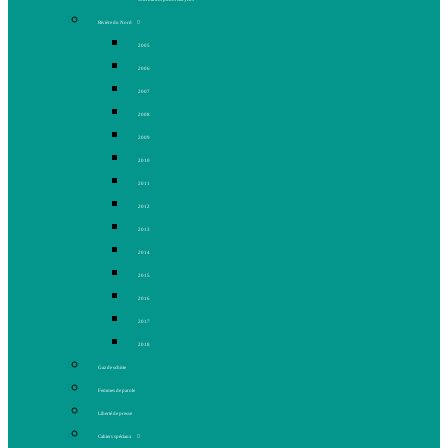
Rivière du Nord
2005
2006
2007
2008
2009
2010
2011
2012
2013
2014
2015
2016
2017
2018
Gaz de schiste
Femmes de parole
Liberté de presse
Cahiers spéciaux