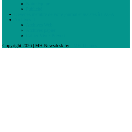
Notre équipe
Publicité
Devenez membre de votre journal et assistez à l’AGA
Archives
Archives Web
Archives papier
Cahier Vivez Prévost
Copyright 2026 | MH Newsdesk by
MH Themes