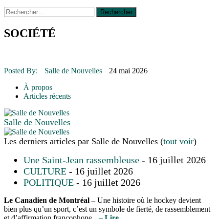
Rechercher :
14 octobre 2015
|
La course de boîtes à savon du club
Optimiste de Prévost
Le rendez-vous des bolides
SOCIÉTÉ
30 juin 2015
|
Fantaisie et créativité en mode jeunesse
16 juillet 2026
|
Une Saint-Jean rassembleuse
16 juillet 2026
|
CULTURE
16 juillet 2026
|
POLITIQUE
Posted By:
Salle de Nouvelles
24 mai 2026
16 juillet 2026
|
ENVIRONNEMENT
16 juillet 2026
|
COMMUNAUTAIRE
À propos
Articles récents
Salle de Nouvelles
Les derniers articles par Salle de Nouvelles
(
tout voir
)
Une Saint-Jean rassembleuse
- 16 juillet 2026
CULTURE
- 16 juillet 2026
POLITIQUE
- 16 juillet 2026
Le Canadien de Montréal –
Une histoire où le hockey devient
bien plus qu’un sport, c’est un symbole de fierté, de rassemblement
et d’affirmation francophone
– Lire