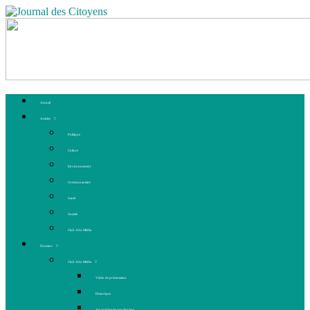
Accueil
Articles
Politique
Culture
Environnement
Communautaire
Santé
Société
Club Ado Média
Dossiers
Club Ado Média
Vidéo de présentation
Historique
Journal des jeunes citoyens