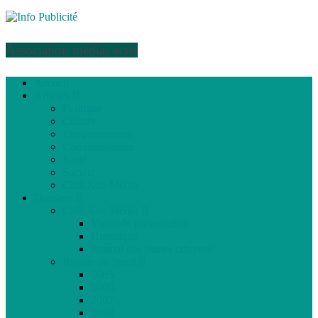
Association médias écris
Accueil
Articles
Politique
Culture
Environnement
Communautaire
Santé
Société
Club Ado Média
Dossiers
Club Ado Média
Vidéo de présentation
Historique
Journal des jeunes citoyens
Rivière du Nord
2005
2006
2007
2008