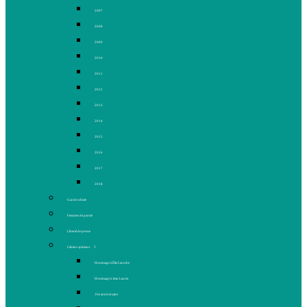
2007
2008
2009
2010
2011
2012
2013
2014
2015
2016
2017
2018
Gaz de schiste
Femmes de parole
Liberté de presse
Cahiers spéciaux
Hommage à Élie Laroche
Hommage à Jean Laurin
10e anniversaire