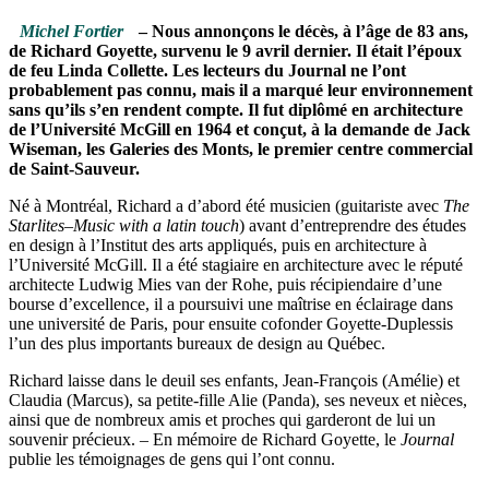
Michel Fortier
– Nous annonçons le décès, à l’âge de 83 ans,
de Richard Goyette, survenu le 9 avril dernier. Il était l’époux
de feu Linda Collette. Les lecteurs du Journal ne l’ont
probablement pas connu, mais il a marqué leur environnement
sans qu’ils s’en rendent compte. Il fut diplômé en architecture
de l’Université McGill en 1964 et conçut, à la demande de Jack
Wiseman, les Galeries des Monts, le premier centre commercial
de Saint-Sauveur.
Né à Montréal, Richard a d’abord été musicien (guitariste avec
The
Starlites–Music
with a latin touch
) avant d’entreprendre des études
en design à l’Institut des arts appliqués, puis en architecture à
l’Université McGill. Il a été stagiaire en architecture avec le réputé
architecte Ludwig Mies van der Rohe, puis récipiendaire d’une
bourse d’excellence, il a poursuivi une maîtrise en éclairage dans
une université de Paris, pour ensuite cofonder Goyette-Duplessis
l’un des plus importants bureaux de design au Québec.
Richard laisse dans le deuil ses enfants, Jean-François (Amélie) et
Claudia (Marcus), sa petite-fille Alie (Panda), ses neveux et nièces,
ainsi que de nombreux amis et proches qui garderont de lui un
souvenir précieux. – En mémoire de Richard Goyette, le
Journal
publie les témoignages de gens qui l’ont connu.