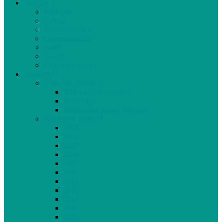
Articles
Politique
Culture
Environnement
Communautaire
Santé
Société
Club Ado Média
Dossiers
Club Ado Média
Vidéo de présentation
Historique
Journal des jeunes citoyens
Rivière du Nord
2005
2006
2007
2008
2009
2010
2011
2012
2013
2014
2015