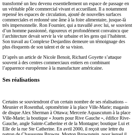
transformé un lieu devenu essentiellement un espace de passage en
un véritable pôle commercial vivant et accueillant. Il a notamment
repensé les espaces de circulation, ajouté de nouvelles surfaces
commerciales et redonné une âme à la foire alimentaire, jusque-là
très impersonnelle. Ron Fournier, qui a travaillé avec lui, se souvient
d’un homme passionné, rigoureux et profondément convaincu que
l’architecture devait servir la vie urbaine et les gens qui l’habitent.
Son travail au Complexe Desjardins demeure un témoignage des
plus éloquents de son talent et de sa vision.
D’après un article de Nicole Benoit, Richard Goyette s’attaque
souvent à des centres commerciaux entiers en combinant
l’apparence européenne à la manufacture américaine.
Ses réalisations
Certains se souviendront d’un certain nombre de ses réalisations –
Meunier et Rosenthal, optométriste à la place Ville-Marie; magasin
de disque Alex Sherman à Ottawa; Mercerie Aquascutum à la place
Ville-Marie; la boutique « Jouets pour Rive Gauche », édifice Rive-
Gauche, angle Sainte-Catherine et de la Montagne; boutique Lui et
Elle de la rue Ste Catherine. En avril 2000, il reçoit une lettre du
patron de Chaussures Browns, Morton Brownstein, pour lequel il