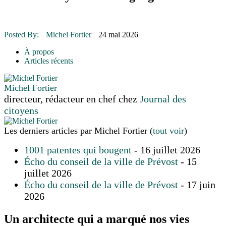
16 juillet 2026
|
ENVIRONNEMENT
16 juillet 2026
|
COMMUNAUTAIRE
14 octobre 2015
|
La course de boîtes à savon du club Optimiste
Posted By:
Michel Fortier
24 mai 2026
de Prévost
Le rendez-vous des bolides
À propos
30 juin 2015
|
Fantaisie et créativité en mode jeunesse
Articles récents
Michel Fortier
directeur, rédacteur en chef
chez
Journal des
citoyens
Les derniers articles par Michel Fortier
(
tout voir
)
1001 patentes qui bougent
- 16 juillet 2026
Écho du conseil de la ville de Prévost
- 15
juillet 2026
Écho du conseil de la ville de Prévost
- 17 juin
2026
Un architecte qui a marqué nos vies