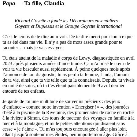
Papa
— Ta fille, Claudia
Richard Goyette a fondé les Décorateurs ensembliers
Goyette et Duplessis et le Groupe Goyette International
C’est le temps de te dire au revoir. De te dire merci pour tout ce que
tu as été dans ma vie. Il n’y a pas de mots assez grands pour te
raconter… mais je vais essayer.
Tu étais atteint de la maladie à corps de Lewy, diagnostiquée en avril
2023 après plusieurs années d’incertitude. Ça m’a brisé le cœur de
voir ta vie basculer aussi rapidement. À peine quelques mois après
l’annonce de ton diagnostic, tu as perdu ta femme, Linda, l’amour
de ta vie, ainsi que ta vie telle que tu la connaissais. Depuis, tu vivais
en unité de soins, où tu t’es éteint paisiblement le 9 avril dernier
entouré de tes enfants.
Je garde de toi une multitude de souvenirs précieux : des jeux
d’enfance – comme notre invention « Energiser ! » –, des journées
d’été à la piscine de la Riveraine, des promenades de roche en roche
à la rivière à Simon, des tours de tracteur, des voyages en famille à la
mer et à la montagne, et mille petites attentions qui disaient sans
cesse « je t’aime ». Tu m’as toujours encouragée à aller plus loin,
allant jusqu’à soutenir mes études, peu importe mon âge. Grâce à