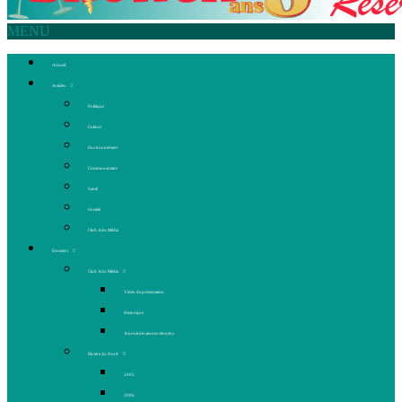
MENU
Accueil
Articles
Politique
Culture
Environnement
Communautaire
Santé
Société
Club Ado Média
Dossiers
Club Ado Média
Vidéo de présentation
Historique
Journal des jeunes citoyens
Rivière du Nord
2005
2006