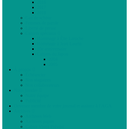
2016
2017
2018
Gaz de schiste
Femmes de parole
Liberté de presse
Cahiers spéciaux
Hommage à Élie Laroche
Hommage à Jean Laurin
10e anniversaire
Cahiers du Japon
2004
2005
À propos
Échéancier
Nos stagiaires
Nos collaborateurs
Nous joindre
Notre équipe
Publicité
Devenez membre de votre journal et assistez à l’AGA
Archives
Archives Web
Archives papier
Cahier Vivez Prévost