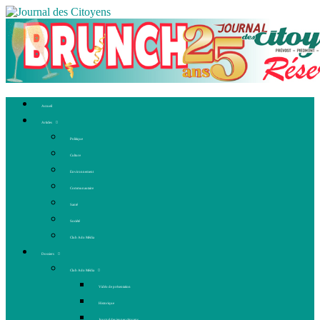
Accueil
Articles
Politique
Culture
Environnement
Communautaire
Santé
Société
Club Ado Média
Dossiers
Club Ado Média
Vidéo de présentation
Historique
Journal des jeunes citoyens