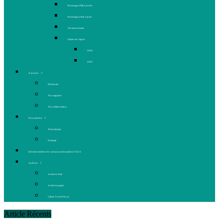
Hommage à Élie Laroche
Hommage à Jean Laurin
10e anniversaire
Cahiers du Japon
2004
2005
À propos
Échéancier
Nos stagiaires
Nos collaborateurs
Nous joindre
Notre équipe
Publicité
Devenez membre de votre journal et assistez à l’AGA
Archives
Archives Web
Archives papier
Cahier Vivez Prévost
Article Récents