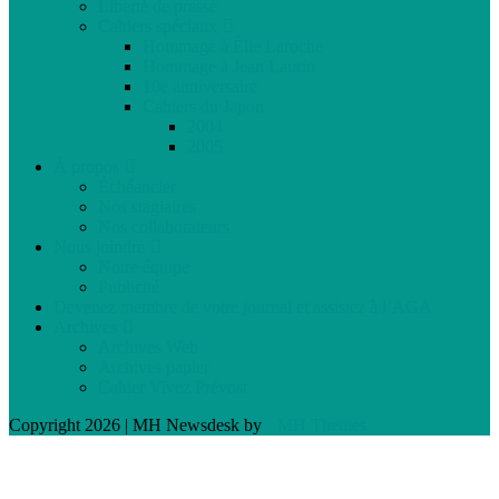
Liberté de presse
Cahiers spéciaux
Hommage à Élie Laroche
Hommage à Jean Laurin
10e anniversaire
Cahiers du Japon
2004
2005
À propos
Échéancier
Nos stagiaires
Nos collaborateurs
Nous joindre
Notre équipe
Publicité
Devenez membre de votre journal et assistez à l’AGA
Archives
Archives Web
Archives papier
Cahier Vivez Prévost
Copyright 2026 | MH Newsdesk by
MH Themes