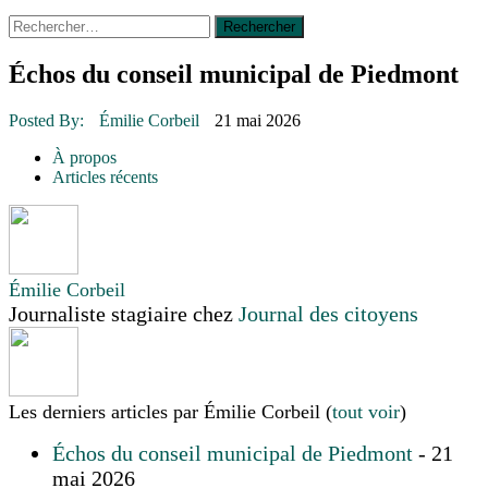
Rechercher :
14 octobre 2015
|
La course de boîtes à savon du club
Optimiste de Prévost
Le rendez-vous des bolides
Échos du conseil municipal de Piedmont
30 juin 2015
|
Fantaisie et créativité en mode jeunesse
16 juillet 2026
|
Une Saint-Jean rassembleuse
Posted By:
Émilie Corbeil
21 mai 2026
16 juillet 2026
|
CULTURE
16 juillet 2026
|
POLITIQUE
À propos
16 juillet 2026
|
ENVIRONNEMENT
Articles récents
16 juillet 2026
|
COMMUNAUTAIRE
Émilie Corbeil
Journaliste stagiaire
chez
Journal des citoyens
Les derniers articles par Émilie Corbeil
(
tout voir
)
Échos du conseil municipal de Piedmont
- 21
mai 2026