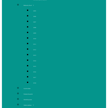
Rivière du Nord
2005
2006
2007
2008
2009
2010
2011
2012
2013
2014
2015
2016
2017
2018
Gaz de schiste
Femmes de parole
Liberté de presse
Cahiers spéciaux