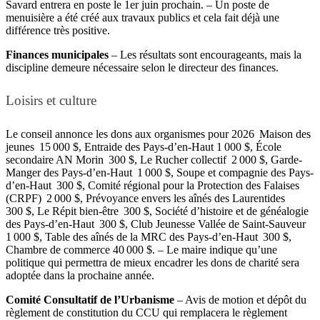
Savard entrera en poste le 1er juin prochain. – Un poste de
menuisière a été créé aux travaux publics et cela fait déjà une
différence très positive.
Finances municipales
– Les résultats sont encourageants, mais la
discipline demeure nécessaire selon le directeur des finances.
Loisirs et culture
Le conseil annonce les dons aux organismes pour 2026 Maison des
jeunes 15 000 $, Entraide des Pays-d’en-Haut 1 000 $, École
secondaire AN Morin 300 $, Le Rucher collectif 2 000 $, Garde-
Manger des Pays-d’en-Haut 1 000 $, Soupe et compagnie des Pays-
d’en-Haut 300 $, Comité régional pour la Protection des Falaises
(CRPF) 2 000 $, Prévoyance envers les aînés des Laurentides
300 $, Le Répit bien-être 300 $, Société d’histoire et de généalogie
des Pays-d’en-Haut 300 $, Club Jeunesse Vallée de Saint-Sauveur
1 000 $, Table des aînés de la MRC des Pays-d’en-Haut 300 $,
Chambre de commerce 40 000 $. – Le maire indique qu’une
politique qui permettra de mieux encadrer les dons de charité sera
adoptée dans la prochaine année.
Comité Consultatif de l’Urbanisme
– Avis de motion et dépôt du
règlement de constitution du CCU qui remplacera le règlement