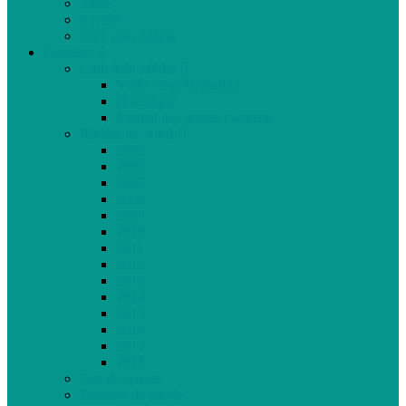
Santé
Société
Club Ado Média
Dossiers
Club Ado Média
Vidéo de présentation
Historique
Journal des jeunes citoyens
Rivière du Nord
2005
2006
2007
2008
2009
2010
2011
2012
2013
2014
2015
2016
2017
2018
Gaz de schiste
Femmes de parole