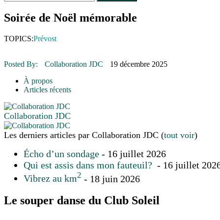
Le rendez-vous des bolides
30 juin 2015
|
Fantaisie et créativité en mode jeunesse
Soirée de Noël mémorable
16 juillet 2026
|
Une Saint-Jean rassembleuse
16 juillet 2026
|
CULTURE
TOPICS:
Prévost
16 juillet 2026
|
POLITIQUE
16 juillet 2026
|
ENVIRONNEMENT
16 juillet 2026
|
COMMUNAUTAIRE
Posted By:
Collaboration JDC
19 décembre 2025
À propos
Articles récents
Collaboration JDC
Les derniers articles par Collaboration JDC
(
tout voir
)
Écho d’un sondage
- 16 juillet 2026
Qui est assis dans mon fauteuil?
- 16 juillet 202
2
Vibrez au km
- 18 juin 2026
Le souper danse du Club Soleil