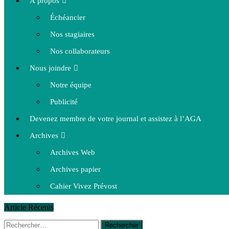
À propos
Échéancier
Nos stagiaires
Nos collaborateurs
Nous joindre
Notre équipe
Publicité
Devenez membre de votre journal et assistez à l’AGA
Archives
Archives Web
Archives papier
Cahier Vivez Prévost
Article Récents
Rechercher :
14 octobre 2015
|
La course de boîtes à savon du club Optimist