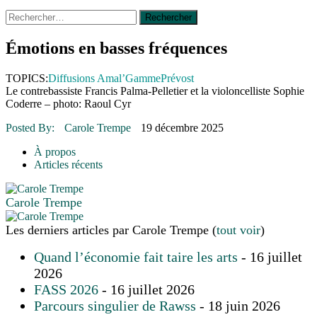
Rechercher :
14 octobre 2015
|
La course de boîtes à savon du club
Optimiste de Prévost
Le rendez-vous des bolides
Émotions en basses fréquences
30 juin 2015
|
Fantaisie et créativité en mode jeunesse
16 juillet 2026
|
Une Saint-Jean rassembleuse
TOPICS:
Diffusions Amal’Gamme
Prévost
16 juillet 2026
|
CULTURE
Le contrebassiste Francis Palma-Pelletier et la violoncelliste Sophie
16 juillet 2026
|
POLITIQUE
Coderre – photo: Raoul Cyr
16 juillet 2026
|
ENVIRONNEMENT
16 juillet 2026
|
COMMUNAUTAIRE
Posted By:
Carole Trempe
19 décembre 2025
À propos
Articles récents
Carole Trempe
Les derniers articles par Carole Trempe
(
tout voir
)
Quand l’économie fait taire les arts
- 16 juillet
2026
FASS 2026
- 16 juillet 2026
Parcours singulier de Rawss
- 18 juin 2026