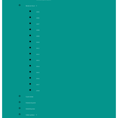
Rivière du Nord
2005
2006
2007
2008
2009
2010
2011
2012
2013
2014
2015
2016
2017
2018
Gaz de schiste
Femmes de parole
Liberté de presse
Cahiers spéciaux