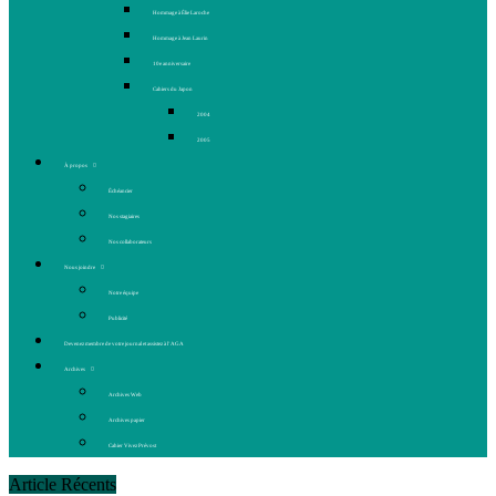
Hommage à Élie Laroche
Hommage à Jean Laurin
10e anniversaire
Cahiers du Japon
2004
2005
À propos
Échéancier
Nos stagiaires
Nos collaborateurs
Nous joindre
Notre équipe
Publicité
Devenez membre de votre journal et assistez à l’AGA
Archives
Archives Web
Archives papier
Cahier Vivez Prévost
Article Récents