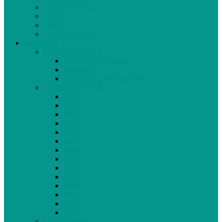
Communautaire
Santé
Société
Club Ado Média
Dossiers
Club Ado Média
Vidéo de présentation
Historique
Journal des jeunes citoyens
Rivière du Nord
2005
2006
2007
2008
2009
2010
2011
2012
2013
2014
2015
2016
2017
2018
Gaz de schiste