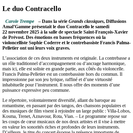
Le duo Contracello
Carole Trempe
– Dans la série
Grands classiques
, Diffusions
Amal’Gamme présentait le duo Contracello le samedi
22 novembre 2025 à la salle de spectacle Saint-François-Xavier
de Prévost. Des émotions en basses fréquences où la
violoncelliste Sophie Coderre et le contrebassiste Francis Palma-
Pelletier ont uni leurs voix graves.
L’association de ces deux instruments est originale. La contrebasse a
un rôle traditionnel d’accompagnement ou d’ancrage harmonique,
mais ici, elle est soliste en grande partie, aux côtés du violoncelle.
Francis Palma-Pelletier est un contrebassiste hors du commun. Il
impressionne par son jeu lyrique, raffiné et d’une virtuosité
inhabituelle pour l’instrument. Il nous offre des moments d’une
puissance expressive peu commune.
Le répertoire, volontairement diversifié, allant du baroque au
romantisme, en passant par des tangos, des chansons populaires et
des musiques de film visent à rejoindre un large public : Villa-Lobos,
Kosma, Trenet, Aznavour, Rota, Vian. – Le programme repose sur
les coups de cœur musicaux de nos deux artistes et il vise à mettre
en valeur les sonorités riches et profondes de leurs instruments.
D’ailleurs, le titre du concert évoque la présence importante de