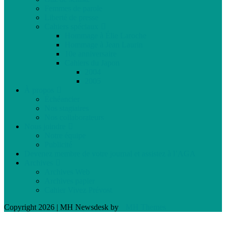
Femmes de parole
Liberté de presse
Cahiers spéciaux
Hommage à Élie Laroche
Hommage à Jean Laurin
10e anniversaire
Cahiers du Japon
2004
2005
À propos
Échéancier
Nos stagiaires
Nos collaborateurs
Nous joindre
Notre équipe
Publicité
Devenez membre de votre journal et assistez à l’AGA
Archives
Archives Web
Archives papier
Cahier Vivez Prévost
Copyright 2026 | MH Newsdesk by
MH Themes