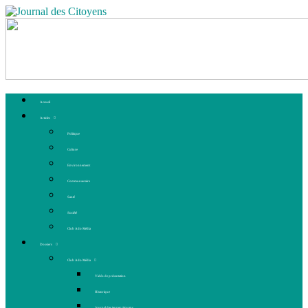
Accueil
Articles
Politique
Culture
Environnement
Communautaire
Santé
Société
Club Ado Média
Dossiers
Club Ado Média
Vidéo de présentation
Historique
Journal des jeunes citoyens