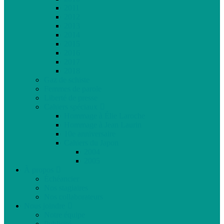
2011
2012
2013
2014
2015
2016
2017
2018
Gaz de schiste
Femmes de parole
Liberté de presse
Cahiers spéciaux
Hommage à Élie Laroche
Hommage à Jean Laurin
10e anniversaire
Cahiers du Japon
2004
2005
À propos
Échéancier
Nos stagiaires
Nos collaborateurs
Nous joindre
Notre équipe
Publicité