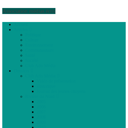
Association médias écris
Accueil
Articles
Politique
Culture
Environnement
Communautaire
Santé
Société
Club Ado Média
Dossiers
Club Ado Média
Vidéo de présentation
Historique
Journal des jeunes citoyens
Rivière du Nord
2005
2006
2007
2008
2009
2010