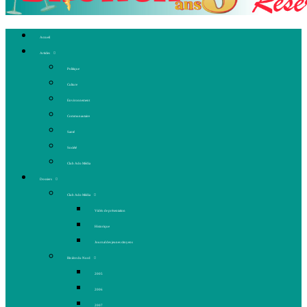
Accueil
Articles
Politique
Culture
Environnement
Communautaire
Santé
Société
Club Ado Média
Dossiers
Club Ado Média
Vidéo de présentation
Historique
Journal des jeunes citoyens
Rivière du Nord
2005
2006
2007