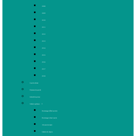
2008
2009
2010
2011
2012
2013
2014
2015
2016
2017
2018
Gaz de schiste
Femmes de parole
Liberté de presse
Cahiers spéciaux
Hommage à Élie Laroche
Hommage à Jean Laurin
10e anniversaire
Cahiers du Japon