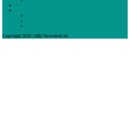
Devenez membre de votre journal et assistez à l’AGA
Archives
Archives Web
Archives papier
Cahier Vivez Prévost
Copyright 2026 | MH Newsdesk by
MH Themes