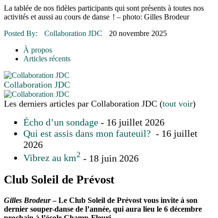
16 juillet 2026
|
Une Saint-Jean rassembleuse
La tablée de nos fidèles participants qui sont présents à toutes nos
16 juillet 2026
|
CULTURE
activités et aussi au cours de danse ! – photo: Gilles Brodeur
16 juillet 2026
|
POLITIQUE
16 juillet 2026
|
ENVIRONNEMENT
Posted By:
Collaboration JDC
20 novembre 2025
16 juillet 2026
|
COMMUNAUTAIRE
À propos
Articles récents
Collaboration JDC
Les derniers articles par Collaboration JDC
(
tout voir
)
Écho d’un sondage
- 16 juillet 2026
Qui est assis dans mon fauteuil?
- 16 juillet
2026
2
Vibrez au km
- 18 juin 2026
Club Soleil de Prévost
Gilles Brodeur
– Le Club Soleil de Prévost vous invite à son
dernier souper-danse de l’année, qui aura lieu le 6 décembre
prochain à l’école Champ-Fleuri.