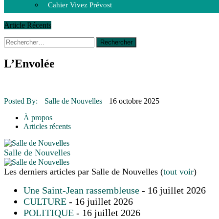
Cahier Vivez Prévost
Article Récents
Rechercher :
14 octobre 2015
|
La course de boîtes à savon du club Optimist
Le rendez-vous des bolides
30 juin 2015
|
Fantaisie et créativité en mode jeunesse
L’Envolée
16 juillet 2026
|
Une Saint-Jean rassembleuse
16 juillet 2026
|
CULTURE
16 juillet 2026
|
POLITIQUE
16 juillet 2026
|
ENVIRONNEMENT
Posted By:
Salle de Nouvelles
16 octobre 2025
16 juillet 2026
|
COMMUNAUTAIRE
À propos
Articles récents
Salle de Nouvelles
Les derniers articles par Salle de Nouvelles
(
tout voir
)
Une Saint-Jean rassembleuse
- 16 juillet 2026
CULTURE
- 16 juillet 2026
POLITIQUE
- 16 juillet 2026