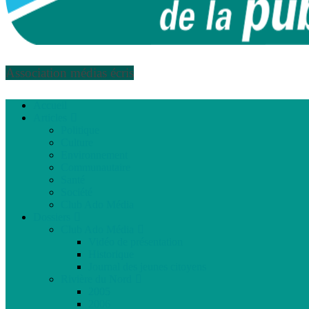
Association médias écris
Accueil
Articles
Politique
Culture
Environnement
Communautaire
Santé
Société
Club Ado Média
Dossiers
Club Ado Média
Vidéo de présentation
Historique
Journal des jeunes citoyens
Rivière du Nord
2005
2006