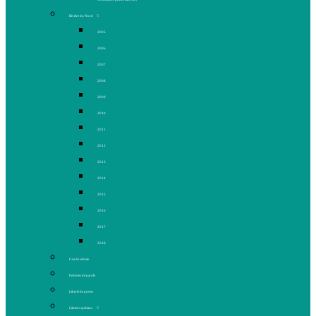
Rivière du Nord
2005
2006
2007
2008
2009
2010
2011
2012
2013
2014
2015
2016
2017
2018
Gaz de schiste
Femmes de parole
Liberté de presse
Cahiers spéciaux