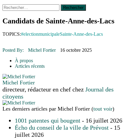
Rechercher :
14 octobre 2015
|
La course de boîtes à savon du club
Optimiste de Prévost
Le rendez-vous des bolides
Candidats de Sainte-Anne-des-Lacs
30 juin 2015
|
Fantaisie et créativité en mode jeunesse
16 juillet 2026
|
Une Saint-Jean rassembleuse
TOPICS:
#electionmunicipale
Sainte-Anne-des-Lacs
16 juillet 2026
|
CULTURE
16 juillet 2026
|
POLITIQUE
16 juillet 2026
|
ENVIRONNEMENT
Posted By:
Michel Fortier
16 octobre 2025
16 juillet 2026
|
COMMUNAUTAIRE
À propos
Articles récents
Michel Fortier
directeur, rédacteur en chef
chez
Journal des
citoyens
Les derniers articles par Michel Fortier
(
tout voir
)
1001 patentes qui bougent
- 16 juillet 2026
Écho du conseil de la ville de Prévost
- 15
juillet 2026