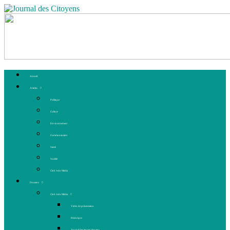
Accueil
Articles
Politique
Culture
Environnement
Communautaire
Santé
Société
Club Ado Média
Dossiers
Club Ado Média
Vidéo de présentation
Historique
Journal des jeunes citoyens