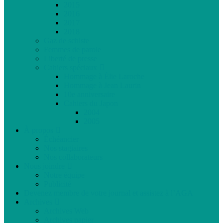
2015
2016
2017
2018
Gaz de schiste
Femmes de parole
Liberté de presse
Cahiers spéciaux
Hommage à Élie Laroche
Hommage à Jean Laurin
10e anniversaire
Cahiers du Japon
2004
2005
À propos
Échéancier
Nos stagiaires
Nos collaborateurs
Nous joindre
Notre équipe
Publicité
Devenez membre de votre journal et assistez à l’AGA
Archives
Archives Web
Archives papier