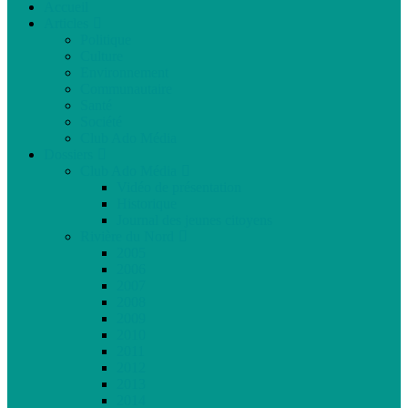
Accueil
Articles
Politique
Culture
Environnement
Communautaire
Santé
Société
Club Ado Média
Dossiers
Club Ado Média
Vidéo de présentation
Historique
Journal des jeunes citoyens
Rivière du Nord
2005
2006
2007
2008
2009
2010
2011
2012
2013
2014