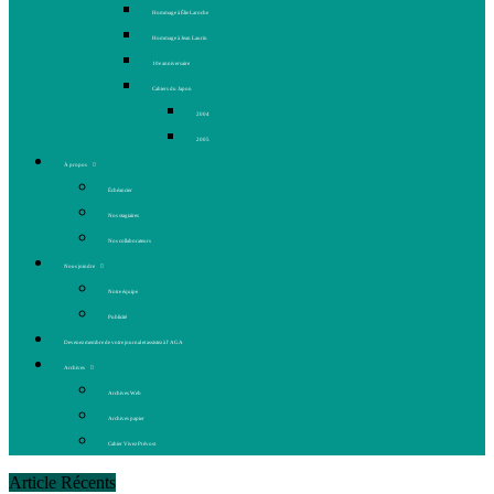
Hommage à Élie Laroche
Hommage à Jean Laurin
10e anniversaire
Cahiers du Japon
2004
2005
À propos
Échéancier
Nos stagiaires
Nos collaborateurs
Nous joindre
Notre équipe
Publicité
Devenez membre de votre journal et assistez à l’AGA
Archives
Archives Web
Archives papier
Cahier Vivez Prévost
Article Récents