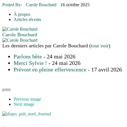
16 juillet 2026
|
Une Saint-Jean rassembleuse
Posted By:
Carole Bouchard
16 octobre 2025
16 juillet 2026
|
CULTURE
16 juillet 2026
|
POLITIQUE
À propos
16 juillet 2026
|
ENVIRONNEMENT
Articles récents
16 juillet 2026
|
COMMUNAUTAIRE
Carole Bouchard
Les derniers articles par Carole Bouchard
(
tout voir
)
Parlons bête
- 24 mai 2026
Merci Sylvie !
- 24 mai 2026
Prévost en pleine effervescence
- 17 avril 2026
print
Previous image
Next image