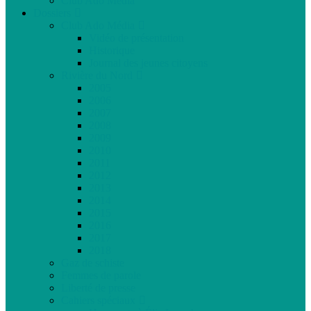
Club Ado Média
Dossiers
Club Ado Média
Vidéo de présentation
Historique
Journal des jeunes citoyens
Rivière du Nord
2005
2006
2007
2008
2009
2010
2011
2012
2013
2014
2015
2016
2017
2018
Gaz de schiste
Femmes de parole
Liberté de presse
Cahiers spéciaux