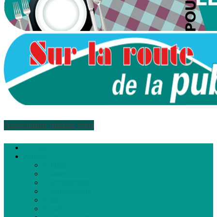
Association médias écris
Accueil
Articles
Politique
Culture
Environnement
Communautaire
Santé
Société