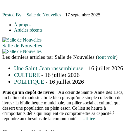
16 juillet 2026
|
Une Saint-Jean rassembleuse
16 juillet 2026
|
CULTURE
16 juillet 2026
|
POLITIQUE
Posted By:
Salle de Nouvelles
17 septembre 2025
16 juillet 2026
|
ENVIRONNEMENT
16 juillet 2026
|
COMMUNAUTAIRE
À propos
Articles récents
Salle de Nouvelles
Les derniers articles par Salle de Nouvelles
(
tout voir
)
Une Saint-Jean rassembleuse
- 16 juillet 2026
CULTURE
- 16 juillet 2026
POLITIQUE
- 16 juillet 2026
Plus qu’un dépôt de livres
– Au cœur de Sainte-Anne-des-Lacs,
un bâtiment modeste abrite bien plus qu’une simple collection de
livres : la bibliothèque municipale, un pilier social et culturel qui
dessert une population en plein essor. Ce lieu se heurte à
d’importants défis qui risquent de compromettre sa capacité à
répondre aux besoins de la communauté.
– Lire