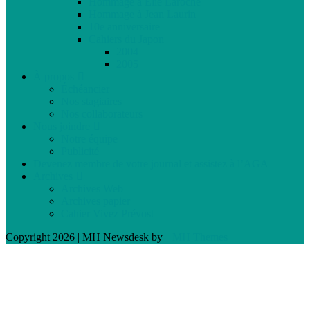
Hommage à Élie Laroche
Hommage à Jean Laurin
10e anniversaire
Cahiers du Japon
2004
2005
À propos
Échéancier
Nos stagiaires
Nos collaborateurs
Nous joindre
Notre équipe
Publicité
Devenez membre de votre journal et assistez à l’AGA
Archives
Archives Web
Archives papier
Cahier Vivez Prévost
Copyright 2026 | MH Newsdesk by
MH Themes