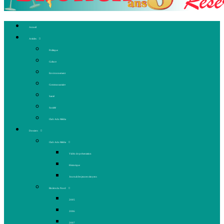
Accueil
Articles
Politique
Culture
Environnement
Communautaire
Santé
Société
Club Ado Média
Dossiers
Club Ado Média
Vidéo de présentation
Historique
Journal des jeunes citoyens
Rivière du Nord
2005
2006
2007