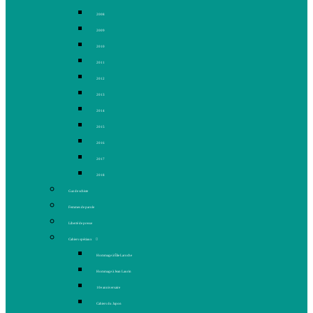
2008
2009
2010
2011
2012
2013
2014
2015
2016
2017
2018
Gaz de schiste
Femmes de parole
Liberté de presse
Cahiers spéciaux
Hommage à Élie Laroche
Hommage à Jean Laurin
10e anniversaire
Cahiers du Japon