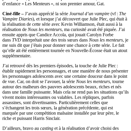
d’enfance « Les Menteurs », ni son premier amour, Gat.
Ciné-fille –
J’avais apprécié la série
Journal d’un vampire
(vf :
The
Vampire Diaries
), et lorsque j’ai découvert que Julie Plec, qui était à
la réalisation de cette série avec Kevin Williamson, était aussi à la
réalisation de
Nous les menteurs
, ma curiosité avait été piquée. J’ai
ensuite appris que Candice Accola, qui jouait Carolyn Forbe
dans
TVD
interprétait une des trois sœurs dans
Nous les menteurs
, je
me suis dit que j’étais pour donner une chance à cette série. Le fait
qu’elle ait été entièrement tournée en Nouvelle-Écosse était un atout
supplémentaire.
J’ai retrouvé dès les premiers épisodes, la touche de Julie Plec :
établir rapidement les personnages, et une manière de nous présenter
les personnages adolescents avec une certaine douceur dans le point
de vue. Car, on doit se l’avouer, la série
Nous les menteurs
, tourne
autour des malheurs des pauvres adolescents beaux, riches et nés
dans une famille puissante. Mais cela ne rend pas les situations qu’ils
vivent moins intéressantes ou valables. Les répliques, parfois
assassines, sont divertissantes. Particulièrement celles que
s’échangent les trois sœurs, la génération précédente, qui est
marquée par une compétition malsaine installée par leur père, le
riche et puissant Harris Sinclair.
D’ailleurs, bravo au
casting
et à la réalisation d’avoir choisi des