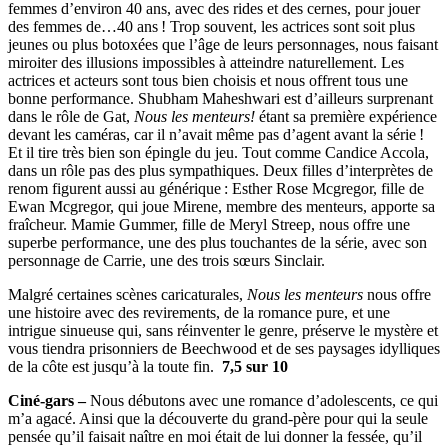
femmes d’environ 40 ans, avec des rides et des cernes, pour jouer
des femmes de…40 ans ! Trop souvent, les actrices sont soit plus
jeunes ou plus botoxées que l’âge de leurs personnages, nous faisant
miroiter des illusions impossibles à atteindre naturellement. Les
actrices et acteurs sont tous bien choisis et nous offrent tous une
bonne performance. Shubham Maheshwari est d’ailleurs surprenant
dans le rôle de Gat,
Nous les menteurs!
étant sa première expérience
devant les caméras, car il n’avait même pas d’agent avant la série !
Et il tire très bien son épingle du jeu. Tout comme Candice Accola,
dans un rôle pas des plus sympathiques. Deux filles d’interprètes de
renom figurent aussi au générique : Esther Rose Mcgregor, fille de
Ewan Mcgregor, qui joue Mirene, membre des menteurs, apporte sa
fraîcheur. Mamie Gummer, fille de Meryl Streep, nous offre une
superbe performance, une des plus touchantes de la série, avec son
personnage de Carrie, une des trois sœurs Sinclair.
Malgré certaines scènes caricaturales,
Nous les menteurs
nous offre
une histoire avec des revirements, de la romance pure, et une
intrigue sinueuse qui, sans réinventer le genre, préserve le mystère et
vous tiendra prisonniers de Beechwood et de ses paysages idylliques
de la côte est jusqu’à la toute fin.
7,5 sur 10
Ciné-gars –
Nous débutons avec une romance d’adolescents, ce qui
m’a agacé. Ainsi que la découverte du grand-père pour qui la seule
pensée qu’il faisait naître en moi était de lui donner la fessée, qu’il