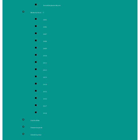
Journal des jeunes citoyens
Rivière du Nord
2005
2006
2007
2008
2009
2010
2011
2012
2013
2014
2015
2016
2017
2018
Gaz de schiste
Femmes de parole
Liberté de presse