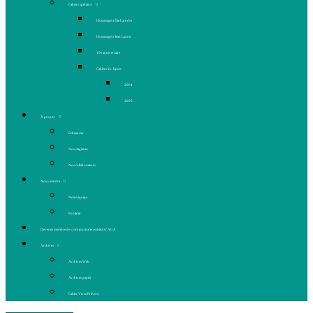
Cahiers spéciaux
Hommage à Élie Laroche
Hommage à Jean Laurin
10e anniversaire
Cahiers du Japon
2004
2005
À propos
Échéancier
Nos stagiaires
Nos collaborateurs
Nous joindre
Notre équipe
Publicité
Devenez membre de votre journal et assistez à l’AGA
Archives
Archives Web
Archives papier
Cahier Vivez Prévost