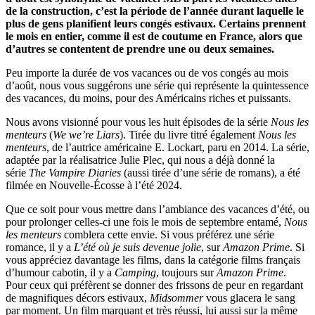
de la construction, c’est la période de l’année durant laquelle le
plus de gens planifient leurs congés estivaux. Certains prennent
le mois en entier, comme il est de coutume en France, alors que
d’autres se contentent de prendre une ou deux semaines.
Peu importe la durée de vos vacances ou de vos congés au mois
d’août, nous vous suggérons une série qui représente la quintessence
des vacances, du moins, pour des Américains riches et puissants.
Nous avons visionné pour vous les huit épisodes de la série
Nous les
menteurs
(
We we’re Liars
). Tirée du livre titré également
Nous les
menteurs
, de l’autrice américaine E. Lockart, paru en 2014. La série,
adaptée par la réalisatrice Julie Plec, qui nous a déjà donné la
série
The Vampire Diaries
(aussi tirée d’une série de romans), a été
filmée en Nouvelle-Écosse à l’été 2024.
Que ce soit pour vous mettre dans l’ambiance des vacances d’été, ou
pour prolonger celles-ci une fois le mois de septembre entamé,
Nous
les menteurs
comblera cette envie. Si vous préférez une série
romance, il y a
L’été où je suis devenue jolie
, sur
Amazon Prime
. Si
vous appréciez davantage les films, dans la catégorie films français
d’humour cabotin, il y a
Camping
, toujours sur
Amazon Prime
.
Pour ceux qui préfèrent se donner des frissons de peur en regardant
de magnifiques décors estivaux,
Midsommer
vous glacera le sang
par moment. Un film marquant et très réussi, lui aussi sur la même