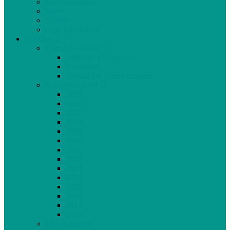
Communautaire
Santé
Société
Club Ado Média
Dossiers
Club Ado Média
Vidéo de présentation
Historique
Journal des jeunes citoyens
Rivière du Nord
2005
2006
2007
2008
2009
2010
2011
2012
2013
2014
2015
2016
2017
2018
Gaz de schiste