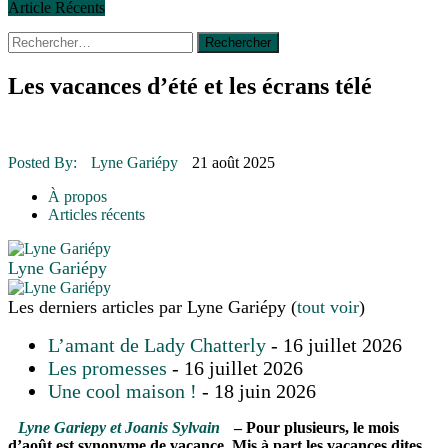
Article Récents
Rechercher :
30 juin 2015
|
Fantaisie et créativité en mode jeunesse
16 juillet 2026
|
Une Saint-Jean rassembleuse
16 juillet 2026
|
CULTURE
16 juillet 2026
|
POLITIQUE
Les vacances d’été et les écrans télé
16 juillet 2026
|
ENVIRONNEMENT
16 juillet 2026
|
COMMUNAUTAIRE
14 octobre 2015
|
La course de boîtes à savon du club Optimiste
Posted By:
Lyne Gariépy
21 août 2025
de Prévost
Le rendez-vous des bolides
À propos
Articles récents
Lyne Gariépy
Les derniers articles par Lyne Gariépy
(
tout voir
)
L’amant de Lady Chatterly
- 16 juillet 2026
Les promesses
- 16 juillet 2026
Une cool maison !
- 18 juin 2026
Lyne Gariepy et Joanis Sylvain
– Pour plusieurs, le mois
d’août est synonyme de vacance. Mis à part les vacances dites