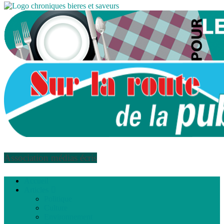
Association médias écris
Accueil
Articles
Politique
Culture
Environnement