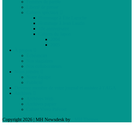
Femmes de parole
Liberté de presse
Cahiers spéciaux
Hommage à Élie Laroche
Hommage à Jean Laurin
10e anniversaire
Cahiers du Japon
2004
2005
À propos
Échéancier
Nos stagiaires
Nos collaborateurs
Nous joindre
Notre équipe
Publicité
Devenez membre de votre journal et assistez à l’AGA
Archives
Archives Web
Archives papier
Cahier Vivez Prévost
Copyright 2026 | MH Newsdesk by
MH Themes