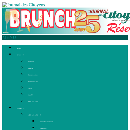
MENU
Accueil
Articles
Politique
Culture
Environnement
Communautaire
Santé
Société
Club Ado Média
Dossiers
Club Ado Média
Vidéo de présentation
Historique