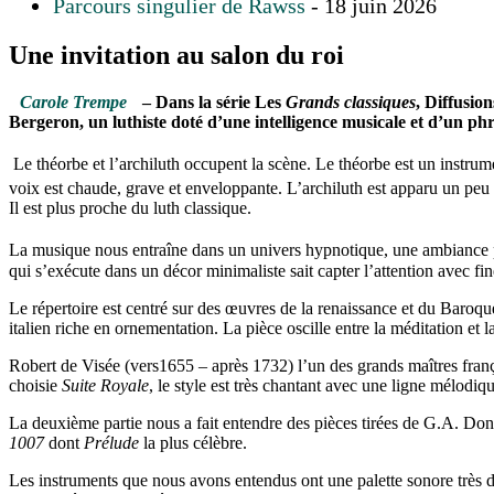
Parcours singulier de Rawss
- 18 juin 2026
Une invitation au salon du roi
Carole Trempe
–
Dans la série Les
Grands classiques
, Diffusio
Bergeron, un luthiste doté d’une intelligence musicale et d’un ph
Le théorbe et l’archiluth occupent la scène. Le théorbe est un instrume
voix est chaude, grave et enveloppante. L’archiluth est apparu un peu p
Il est plus proche du luth classique.
La musique nous entraîne dans un univers hypnotique, une ambiance pr
qui s’exécute dans un décor minimaliste sait capter l’attention avec fi
Le répertoire est centré sur des œuvres de la renaissance et du Baroq
italien riche en ornementation. La pièce oscille entre la méditation e
Robert de Visée (vers1655 – après 1732) l’un des grands maîtres frança
choisie
Suite Royale
, le style est très chantant avec une ligne mélodi
La deuxième partie nous a fait entendre des pièces tirées de G.A. Doni
1007
dont
Prélude
la plus célèbre.
Les instruments que nous avons entendus ont une palette sonore très 