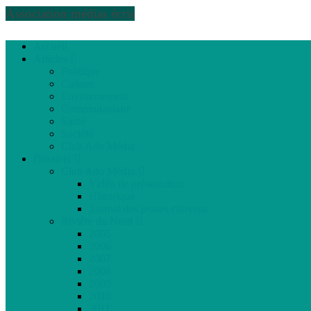
Association médias écris
Accueil
Articles
Politique
Culture
Environnement
Communautaire
Santé
Société
Club Ado Média
Dossiers
Club Ado Média
Vidéo de présentation
Historique
Journal des jeunes citoyens
Rivière du Nord
2005
2006
2007
2008
2009
2010
2011