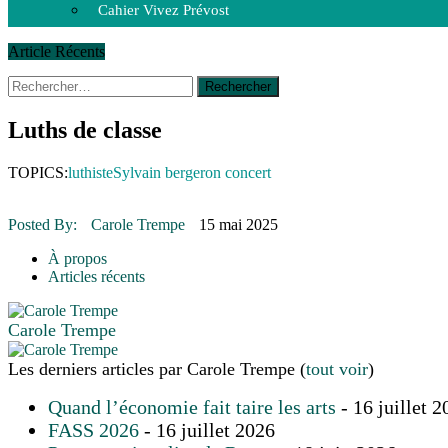
Cahier Vivez Prévost
Article Récents
Rechercher :
14 octobre 2015
|
La course de boîtes à savon du club Optimist
Le rendez-vous des bolides
30 juin 2015
|
Fantaisie et créativité en mode jeunesse
Luths de classe
16 juillet 2026
|
Une Saint-Jean rassembleuse
16 juillet 2026
|
CULTURE
TOPICS:
luthiste
Sylvain bergeron concert
16 juillet 2026
|
POLITIQUE
16 juillet 2026
|
ENVIRONNEMENT
16 juillet 2026
|
COMMUNAUTAIRE
Posted By:
Carole Trempe
15 mai 2025
À propos
Articles récents
Carole Trempe
Les derniers articles par Carole Trempe
(
tout voir
)
Quand l’économie fait taire les arts
- 16 juillet 2
FASS 2026
- 16 juillet 2026