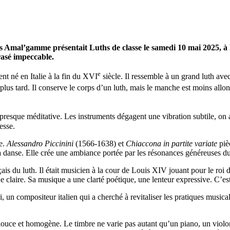
ns Amal’gamme présentait Luths de classe le samedi 10 mai 2025, à l
rasé impeccable.
e
nt né en Italie à la fin du XVI
siècle. Il ressemble à un grand luth av
lus tard. Il conserve le corps d’un luth, mais le manche est moins allon
esque méditative. Les instruments dégagent une vibration subtile, on a
nesse.
ue.
Alessandro Piccinini
(1566-1638) et
Chiaccona in partite variate
piè
t la danse. Elle crée une ambiance portée par les résonances généreuses 
is du luth. Il était musicien à la cour de Louis XIV jouant pour le roi 
que claire. Sa musique a une clarté poétique, une lenteur expressive. C
, un compositeur italien qui a cherché à revitaliser les pratiques music
douce et homogène. Le timbre ne varie pas autant qu’un piano, un violon