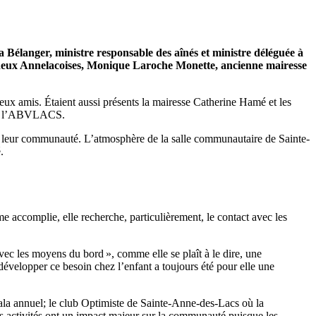
 Bélanger, ministre responsable des aînés et ministre déléguée à
 à deux Annelacoises, Monique Laroche Monette, ancienne mairesse
x amis. Étaient aussi présents la mairesse Catherine Hamé et les
n de l’ABVLACS.
 leur communauté. L’atmosphère de la salle communautaire de Sainte-
.
e accomplie, elle recherche, particulièrement, le contact avec les
vec les moyens du bord », comme elle se plaît à le dire, une
développer ce besoin chez l’enfant a toujours été pour elle une
 gala annuel; le club Optimiste de Sainte-Anne-des-Lacs où la
 ces activités ont un impact majeur sur la communauté puisque les