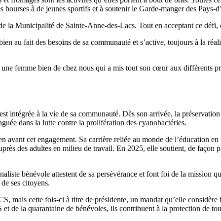
 des bourses à de jeunes sportifs et à soutenir le Garde-manger des Pay
 la Municipalité de Sainte-Anne-des-Lacs. Tout en acceptant ce défi, el
ien au fait des besoins de sa communauté et s’active, toujours à la réali
r une femme bien de chez nous qui a mis tout son cœur aux différents proj
est intégrée à la vie de sa communauté. Dès son arrivée, la préservation 
ée dans la lutte contre la prolifération des cyanobactéries.
n avant cet engagement. Sa carrière reliée au monde de l’éducation en tan
 auprès des adultes en milieu de travail. En 2025, elle soutient, de façon
liste bénévole attestent de sa persévérance et font foi de la mission qu’
s de ses citoyens.
ais cette fois-ci à titre de présidente, un mandat qu’elle considère im
 la quarantaine de bénévoles, ils contribuent à la protection de tous le