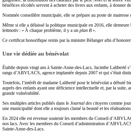
bénéfices récoltés servent à acheter des livres aux enfants, à donner
Nommée conseillère municipale, elle se prépare au poste de mairesse de
Même si elle a délaissé la politique municipale en 2016, elle demeure b
leitmotiv : « À chaque problème, il y a un
plan B
».
Ce certificat honorifique remis par la ministre Bélanger afin d’honore
Une vie dédiée au bénévolat
Établie depuis vingt ans à Sainte-Anne-des-Lacs, Jacinthe Laliberté s’
rangs d’ABVLACS, agence implantée depuis 2007 et qui s’était distingu
Toutefois, l’intérêt de madame Laliberté pour le bénévolat a débuté bie
auprès des enfants ayant une déficience intellectuelle et, par la suite,
grande vulnérabilité.
Ses multiples articles publiés dans le
Journal des citoyens
comme journa
une municipalité dont elle a toujours clamé la beauté et les réalisation
En 2024 elle est revenue soutenir les membres du Conseil d’ABVLACS, m
nos lacs. Avec les membres du Conseil d’administration d’ABVLACS et de
Sainte-Anne-des-Lacs.