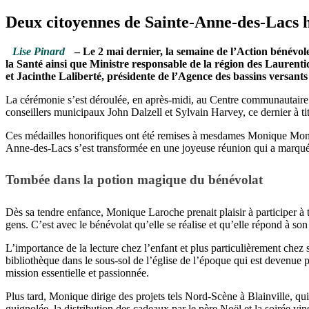
Deux citoyennes de Sainte-Anne-des-Lacs 
Lise Pinard
– Le 2 mai dernier, la semaine de l’Action bénévol
la Santé ainsi que Ministre responsable de la région des Lauren
et Jacinthe Laliberté, présidente de l’Agence des bassins vers
La cérémonie s’est déroulée, en après-midi, au Centre communautaire
conseillers municipaux John Dalzell et Sylvain Harvey, ce dernier à 
Ces médailles honorifiques ont été remises à mesdames Monique Mone
Anne-des-Lacs s’est transformée en une joyeuse réunion qui a marqué
Tombée dans la potion magique du bénévolat
Dès sa tendre enfance, Monique Laroche prenait plaisir à participer à t
gens. C’est avec le bénévolat qu’elle se réalise et qu’elle répond à so
L’importance de la lecture chez l’enfant et plus particulièrement chez
bibliothèque dans le sous-sol de l’église de l’époque qui est devenue 
mission essentielle et passionnée.
Plus tard, Monique dirige des projets tels Nord-Scène à Blainville, qu
guignolée, la distribution des cadeaux par le père Noël et la soirée vi