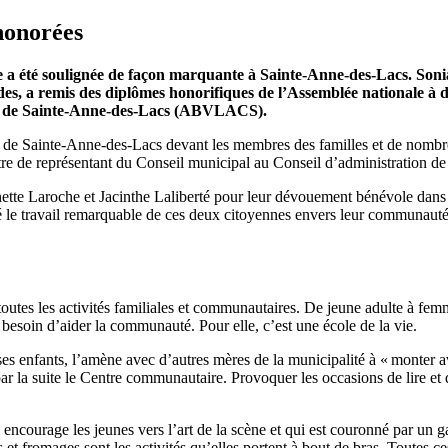
honorées
e a été soulignée de façon marquante à Sainte-Anne-des-Lacs. Sonia
tides, a remis des diplômes honorifiques de l’Assemblée nationale
ants de Sainte-Anne-des-Lacs (ABVLACS).
 de Sainte-Anne-des-Lacs devant les membres des familles et de nombreu
titre de représentant du Conseil municipal au Conseil d’administratio
tte Laroche et Jacinthe Laliberté pour leur dévouement bénévole dans
 le travail remarquable de ces deux citoyennes envers leur communauté
outes les activités familiales et communautaires. De jeune adulte à femm
n besoin d’aider la communauté. Pour elle, c’est une école de la vie.
 ses enfants, l’amène avec d’autres mères de la municipalité à « monter a
par la suite le Centre communautaire. Provoquer les occasions de lire et 
i encourage les jeunes vers l’art de la scène et qui est couronné par un
ns et fromages sont les activités qu’elles portent à bout de bras. Toutes