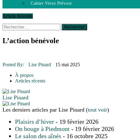
Cahier Vivez Prévost
Article Récents
Rechercher :
14 octobre 2015
|
La course de boîtes à savon du club Optimist
Le rendez-vous des bolides
30 juin 2015
|
Fantaisie et créativité en mode jeunesse
L’action bénévole
16 juillet 2026
|
Une Saint-Jean rassembleuse
16 juillet 2026
|
CULTURE
16 juillet 2026
|
POLITIQUE
16 juillet 2026
|
ENVIRONNEMENT
Posted By:
Lise Pinard
15 mai 2025
16 juillet 2026
|
COMMUNAUTAIRE
À propos
Articles récents
Lise Pinard
Les derniers articles par Lise Pinard
(
tout voir
)
Plaisirs d’hiver
- 19 février 2026
On bouge à Piedmont
- 19 février 2026
Le salon des aînés
- 16 octobre 2025