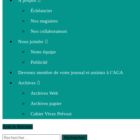
À propos
Échéancier
Nos stagiaires
Nos collaborateurs
Nous joindre
Notre équipe
Publicité
Devenez membre de votre journal et assistez à l’AGA
Archives
Archives Web
Archives papier
Cahier Vivez Prévost
Article Récents
Rechercher :
14 octobre 2015
|
La course de boîtes à savon du club Optimist