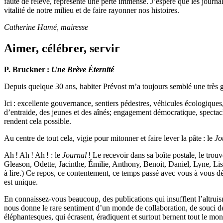
faute de relève, représente une perte immense. J’espère que les journal
vitalité de notre milieu et de faire rayonner nos histoires.
Catherine Hamé, mairesse
Aimer, célébrer, servir
P. Bruckner :
Une Brève Éternité
Depuis quelque 30 ans, habiter Prévost m’a toujours semblé une très 
Ici : excellente gouvernance, sentiers pédestres, véhicules écologique
d’entraide, des jeunes et des aînés; engagement démocratique, spectacles 
rendent cela possible.
Au centre de tout cela, vigie pour mitonner et faire lever la pâte : le
Jo
Ah ! Ah ! Ah ! : le
Journal
! Le recevoir dans sa boîte postale, le trouve
Gleason, Odette, Jacinthe, Émilie, Anthony, Benoit, Daniel, Lyne, Lise
à lire.) Ce repos, ce contentement, ce temps passé avec vous à vous décou
est unique.
En connaissez-vous beaucoup, des publications qui insufflent l’altruism
nous donne le rare sentiment d’un monde de collaboration, de souci de 
éléphantesques, qui écrasent, éradiquent et surtout bernent tout le mon