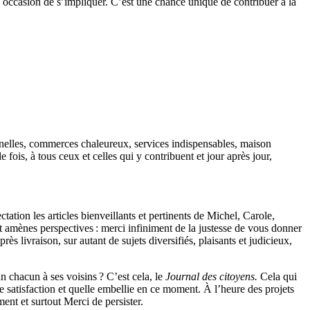
te occasion de s’impliquer. C’est une chance unique de contribuer à la
onnelles, commerces chaleureux, services indispensables, maison
 fois, à tous ceux et celles qui y contribuent et jour après jour,
ctation les articles bienveillants et pertinents de Michel, Carole,
et amènes perspectives : merci infiniment de la justesse de vous donner
ès livraison, sur autant de sujets diversifiés, plaisants et judicieux,
n chacun à ses voisins ? C’est cela, le
Journal des citoyens.
Cela qui
 satisfaction et quelle embellie en ce moment. À l’heure des projets
ent et surtout Merci de persister.