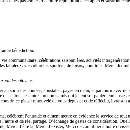
istes et les passionnés d’écriture répondront à cet appel et saisiront cet
grande bénédiction.
s, vie communautaire, célébrations saisonnières, activités intergénérati
fabuleux, vie culturelle, sportive, de loisirs, pour tous. Merci dix mille
urnal des citoyens
.
r au sortir des courses; s’installer, pages en main, et parcourir avec déle
 (… et tous les autres prénoms-amis qui jettent sur papier leurs justes 
vrir, ce plaisir renouvelé de vous déguster et de réfléchir, livraison apr
e, célèbrent l’entraide et aiment mettre en évidence le service de tout u
l’autre et de réel partage. D’échange de gestes de considération. Quelle
de, Merci d’être là, Merci d’exister, Merci de contribuer à notre ravissem