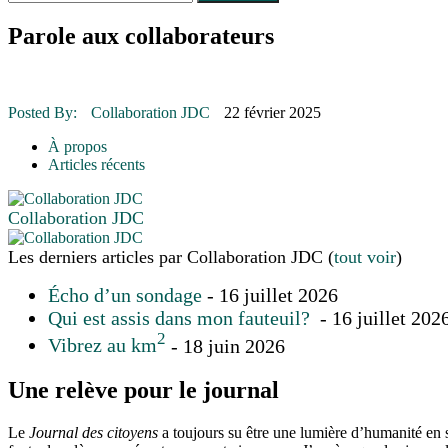
Le rendez-vous des bolides
30 juin 2015
|
Fantaisie et créativité en mode jeunesse
Parole aux collaborateurs
16 juillet 2026
|
Une Saint-Jean rassembleuse
16 juillet 2026
|
CULTURE
16 juillet 2026
|
POLITIQUE
16 juillet 2026
|
ENVIRONNEMENT
Posted By:
Collaboration JDC
22 février 2025
16 juillet 2026
|
COMMUNAUTAIRE
À propos
Articles récents
Collaboration JDC
Les derniers articles par Collaboration JDC
(
tout voir
)
Écho d’un sondage
- 16 juillet 2026
Qui est assis dans mon fauteuil?
- 16 juillet 202
2
Vibrez au km
- 18 juin 2026
Une relève pour le journal
Le
Journal des citoyens
a toujours su être une lumière d’humanité en so