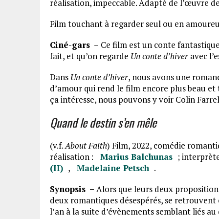
réalisation, impeccable. Adapté de l’œuvre d
Film touchant à regarder seul ou en amoure
Ciné-gars –
Ce film est un conte fantastique,
fait, et qu’on regarde
Un conte d’hiver
avec l’e
Dans
Un conte d’hiver
, nous avons une romanc
d’amour qui rend le film encore plus beau et
ça intéresse, nous pouvons y voir Colin Farre
Quand le destin s’en mêle
(v.f.
About Faith
) Film, 2022, comédie romantiq
réalisation :
Marius Balchunas
; interprèt
(II)
,
Madelaine Petsch
.
Synopsis –
Alors que leurs deux proposition
deux romantiques désespérés, se retrouvent e
l’an à la suite d’évènements semblant liés au 