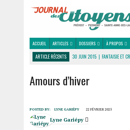
ACCUEIL
ARTICLES
DOSSIERS
À PROPOS
ARTICLE RÉCENTS
30 JUIN 2015
|
FANTAISIE ET C
16 JUILLET 2026
|
UNE SAINT-JEAN RASSEMBLEUSE
Amours d’hiver
16 JUILLET 2026
|
CULTURE
16 JUILLET 2026
|
POLITIQUE
16 JUILLET 2026
|
ENVIRONNEMENT
16 JUILLET 2026
|
COMMUNAUTAIRE
POSTED BY:
LYNE GARIÉPY
22 FÉVRIER 2025
14 OCTOBRE 2015
|
LA COURSE DE BOÎTES À SAVON
Lyne Gariépy
LE RENDEZ-VOUS DES BOLIDES