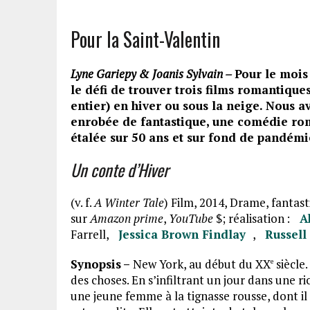
Pour la Saint-Valentin
Lyne Gariepy & Joanis Sylvain –
Pour le mois
le défi de trouver trois films romantique
entier) en hiver ou sous la neige. Nous 
enrobée de fantastique, une comédie ro
étalée sur 50 ans et sur fond de pandém
Un conte d’Hiver
(v. f.
A Winter Tale
) Film, 2014, Drame, fantas
sur
Amazon prime
,
YouTube
$; réalisation :
A
Farrell,
Jessica Brown Findlay
,
Russell
Synopsis –
New York, au début du XX
siècle.
e
des choses. En s’infiltrant un jour dans une r
une jeune femme à la tignasse rousse, dont 