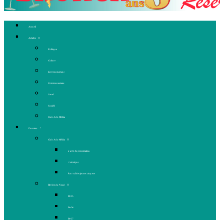
Accueil
Articles
Politique
Culture
Environnement
Communautaire
Santé
Société
Club Ado Média
Dossiers
Club Ado Média
Vidéo de présentation
Historique
Journal des jeunes citoyens
Rivière du Nord
2005
2006
2007