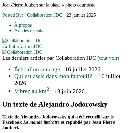
16 juillet 2026
|
Une Saint-Jean rassembleuse
Jean-Pierre Joubert sur la plage – photo courtoisie
16 juillet 2026
|
CULTURE
16 juillet 2026
|
POLITIQUE
Posted By:
Collaboration JDC
23 janvier 2025
16 juillet 2026
|
ENVIRONNEMENT
16 juillet 2026
|
COMMUNAUTAIRE
À propos
Articles récents
Collaboration JDC
Les derniers articles par Collaboration JDC
(
tout voir
)
Écho d’un sondage
- 16 juillet 2026
Qui est assis dans mon fauteuil?
- 16 juillet
2026
2
Vibrez au km
- 18 juin 2026
Un texte de Alejandro Jodorowsky
Texte de Alejandro Jodorowsky qui a été recueilli sur le
Facebook
Le monde littéraire
et republié par Jean-Pierre
Joubert.