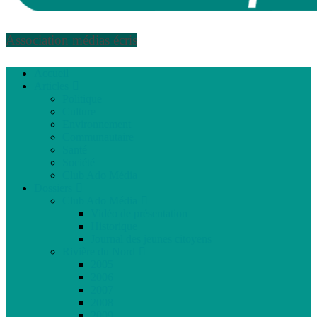
Association médias écris
Accueil
Articles
Politique
Culture
Environnement
Communautaire
Santé
Société
Club Ado Média
Dossiers
Club Ado Média
Vidéo de présentation
Historique
Journal des jeunes citoyens
Rivière du Nord
2005
2006
2007
2008
2009