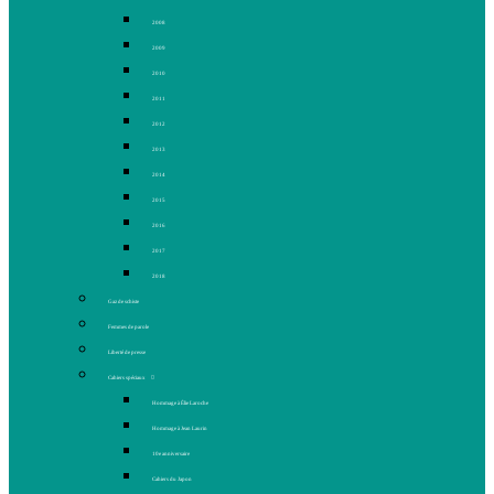
2008
2009
2010
2011
2012
2013
2014
2015
2016
2017
2018
Gaz de schiste
Femmes de parole
Liberté de presse
Cahiers spéciaux
Hommage à Élie Laroche
Hommage à Jean Laurin
10e anniversaire
Cahiers du Japon