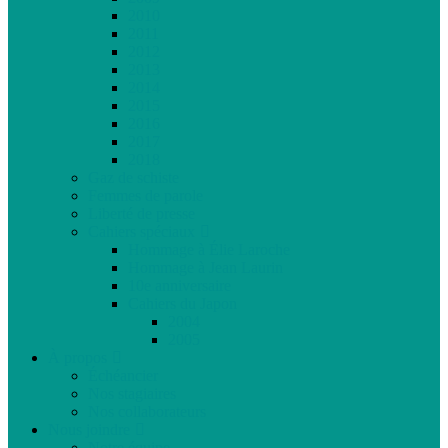
2010
2011
2012
2013
2014
2015
2016
2017
2018
Gaz de schiste
Femmes de parole
Liberté de presse
Cahiers spéciaux
Hommage à Élie Laroche
Hommage à Jean Laurin
10e anniversaire
Cahiers du Japon
2004
2005
À propos
Échéancier
Nos stagiaires
Nos collaborateurs
Nous joindre
Notre équipe