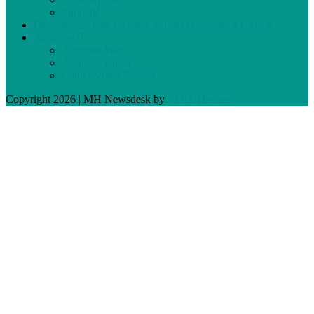
Publicité
Devenez membre de votre journal et assistez à l’AGA
Archives
Archives Web
Archives papier
Cahier Vivez Prévost
Copyright 2026 | MH Newsdesk by
MH Themes