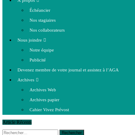
À propos
Échéancier
Nos stagiaires
Nos collaborateurs
Nous joindre
Notre équipe
Publicité
Devenez membre de votre journal et assistez à l’AGA
Archives
Archives Web
Archives papier
Cahier Vivez Prévost
Article Récents
Rechercher :
14 octobre 2015
|
La course de boîtes à savon du club Optimist