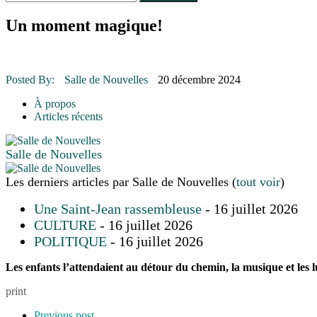
Le rendez-vous des bolides
30 juin 2015
|
Fantaisie et créativité en mode jeunesse
Un moment magique!
16 juillet 2026
|
Une Saint-Jean rassembleuse
16 juillet 2026
|
CULTURE
16 juillet 2026
|
POLITIQUE
16 juillet 2026
|
ENVIRONNEMENT
Posted By:
Salle de Nouvelles
20 décembre 2024
16 juillet 2026
|
COMMUNAUTAIRE
À propos
Articles récents
Salle de Nouvelles
Les derniers articles par Salle de Nouvelles
(
tout voir
)
Une Saint-Jean rassembleuse
- 16 juillet 2026
CULTURE
- 16 juillet 2026
POLITIQUE
- 16 juillet 2026
Les enfants l’attendaient au détour du chemin, la musique et les lu
print
Previous post