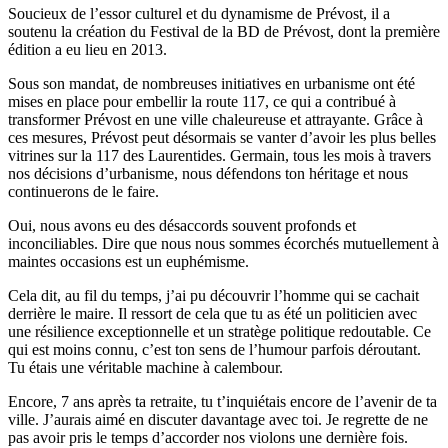
Soucieux de l’essor culturel et du dynamisme de Prévost, il a
soutenu la création du Festival de la BD de Prévost, dont la première
édition a eu lieu en 2013.
Sous son mandat, de nombreuses initiatives en urbanisme ont été
mises en place pour embellir la route 117, ce qui a contribué à
transformer Prévost en une ville chaleureuse et attrayante. Grâce à
ces mesures, Prévost peut désormais se vanter d’avoir les plus belles
vitrines sur la 117 des Laurentides. Germain, tous les mois à travers
nos décisions d’urbanisme, nous défendons ton héritage et nous
continuerons de le faire.
Oui, nous avons eu des désaccords souvent profonds et
inconciliables. Dire que nous nous sommes écorchés mutuellement à
maintes occasions est un euphémisme.
Cela dit, au fil du temps, j’ai pu découvrir l’homme qui se cachait
derrière le maire. Il ressort de cela que tu as été un politicien avec
une résilience exceptionnelle et un stratège politique redoutable. Ce
qui est moins connu, c’est ton sens de l’humour parfois déroutant.
Tu étais une véritable machine à calembour.
Encore, 7 ans après ta retraite, tu t’inquiétais encore de l’avenir de ta
ville. J’aurais aimé en discuter davantage avec toi. Je regrette de ne
pas avoir pris le temps d’accorder nos violons une dernière fois.