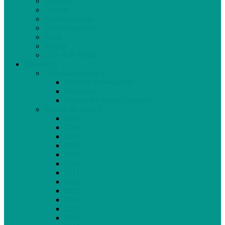
Politique
Culture
Environnement
Communautaire
Santé
Société
Club Ado Média
Dossiers
Club Ado Média
Vidéo de présentation
Historique
Journal des jeunes citoyens
Rivière du Nord
2005
2006
2007
2008
2009
2010
2011
2012
2013
2014
2015
2016