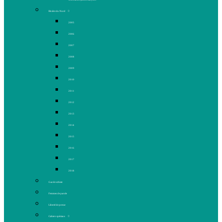
Rivière du Nord
2005
2006
2007
2008
2009
2010
2011
2012
2013
2014
2015
2016
2017
2018
Gaz de schiste
Femmes de parole
Liberté de presse
Cahiers spéciaux