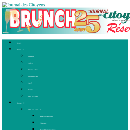
Accueil
Articles
Politique
Culture
Environnement
Communautaire
Santé
Société
Club Ado Média
Dossiers
Club Ado Média
Vidéo de présentation
Historique
Journal des jeunes citoyens