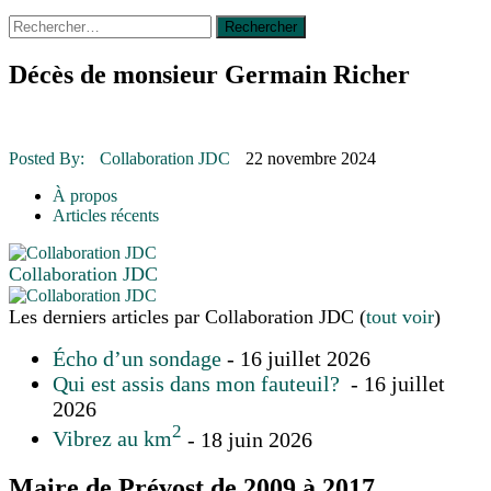
Rechercher :
14 octobre 2015
|
La course de boîtes à savon du club
Optimiste de Prévost
Le rendez-vous des bolides
Décès de monsieur Germain Richer
30 juin 2015
|
Fantaisie et créativité en mode jeunesse
16 juillet 2026
|
Une Saint-Jean rassembleuse
16 juillet 2026
|
CULTURE
16 juillet 2026
|
POLITIQUE
Posted By:
Collaboration JDC
22 novembre 2024
16 juillet 2026
|
ENVIRONNEMENT
16 juillet 2026
|
COMMUNAUTAIRE
À propos
Articles récents
Collaboration JDC
Les derniers articles par Collaboration JDC
(
tout voir
)
Écho d’un sondage
- 16 juillet 2026
Qui est assis dans mon fauteuil?
- 16 juillet
2026
2
Vibrez au km
- 18 juin 2026
Maire de Prévost de 2009 à 2017