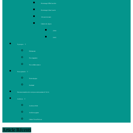
Hommage à Élie Laroche
Hommage à Jean Laurin
10e anniversaire
Cahiers du Japon
2004
2005
À propos
Échéancier
Nos stagiaires
Nos collaborateurs
Nous joindre
Notre équipe
Publicité
Devenez membre de votre journal et assistez à l’AGA
Archives
Archives Web
Archives papier
Cahier Vivez Prévost
Article Récents