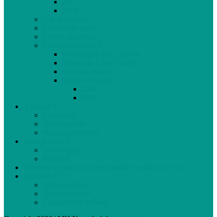
2017
2018
Gaz de schiste
Femmes de parole
Liberté de presse
Cahiers spéciaux
Hommage à Élie Laroche
Hommage à Jean Laurin
10e anniversaire
Cahiers du Japon
2004
2005
À propos
Échéancier
Nos stagiaires
Nos collaborateurs
Nous joindre
Notre équipe
Publicité
Devenez membre de votre journal et assistez à l’AGA
Archives
Archives Web
Archives papier
Cahier Vivez Prévost